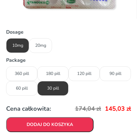
Dosage
10mg
20mg
Package
360 pill
180 pill
120 pill
90 pill
60 pill
30 pill
Cena całkowita:
174,04
zł
145,03
zł
DODAJ DO KOSZYKA