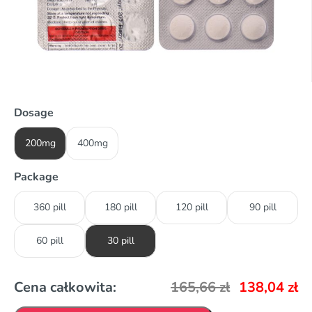
Dosage
200mg
400mg
Package
360 pill
180 pill
120 pill
90 pill
60 pill
30 pill
Cena całkowita:
165,66
zł
138,04
zł