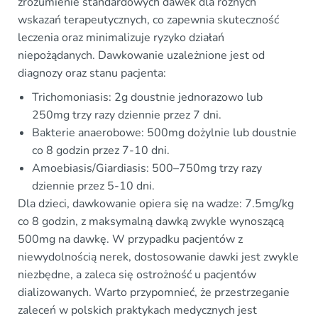
zrozumienie standardowych dawek dla różnych
wskazań terapeutycznych, co zapewnia skuteczność
leczenia oraz minimalizuje ryzyko działań
niepożądanych. Dawkowanie uzależnione jest od
diagnozy oraz stanu pacjenta:
Trichomoniasis: 2g doustnie jednorazowo lub
250mg trzy razy dziennie przez 7 dni.
Bakterie anaerobowe: 500mg dożylnie lub doustnie
co 8 godzin przez 7-10 dni.
Amoebiasis/Giardiasis: 500–750mg trzy razy
dziennie przez 5-10 dni.
Dla dzieci, dawkowanie opiera się na wadze: 7.5mg/kg
co 8 godzin, z maksymalną dawką zwykle wynoszącą
500mg na dawkę. W przypadku pacjentów z
niewydolnością nerek, dostosowanie dawki jest zwykle
niezbędne, a zaleca się ostrożność u pacjentów
dializowanych. Warto przypomnieć, że przestrzeganie
zaleceń w polskich praktykach medycznych jest