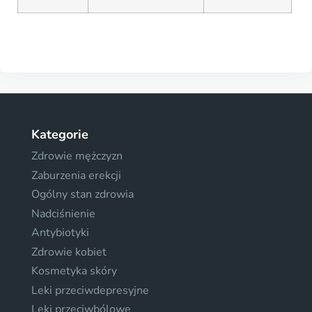
Kategorie
Zdrowie mężczyzn
Zaburzenia erekcji
Ogólny stan zdrowia
Nadciśnienie
Antybiotyki
Zdrowie kobiet
Kosmetyka skóry
Leki przeciwdepresyjne
Leki przeciwbólowe