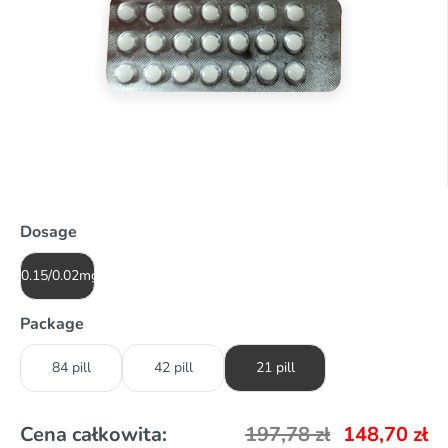
Dosage
0.15/0.02mg
Package
84 pill
42 pill
21 pill
Cena całkowita:
197,78
zł
148,70
zł