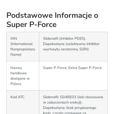
Podstawowe Informacje o
Super P-Force
INN
Sildenafil (inhibitor PDE5),
(International
Dapoksetyna (selektywny inhibitor
Nonproprietary
wychwytu serotoniny, SSRI)
Name)
Nazwy
Super P-Force, Extra Super P-Force
handlowe
dostępne w
Polsce
Kod ATC
Sildenafil: G04BE03 (leki stosowane
w zaburzeniach erekcji);
Dapoksetyna: brak przypisanego
kodu, często uznawana za