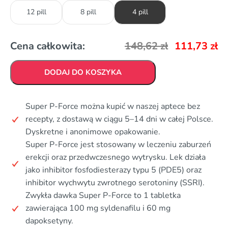
12 pill
8 pill
4 pill
Cena całkowita:
148,62
zł
111,73
zł
DODAJ DO KOSZYKA
Super P-Force można kupić w naszej aptece bez
recepty, z dostawą w ciągu 5–14 dni w całej Polsce.
Dyskretne i anonimowe opakowanie.
Super P-Force jest stosowany w leczeniu zaburzeń
erekcji oraz przedwczesnego wytrysku. Lek działa
jako inhibitor fosfodiesterazy typu 5 (PDE5) oraz
inhibitor wychwytu zwrotnego serotoniny (SSRI).
Zwykła dawka Super P-Force to 1 tabletka
zawierająca 100 mg syldenafilu i 60 mg
dapoksetyny.