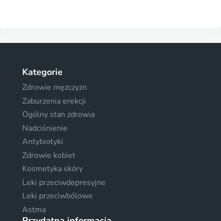
Kategorie
Zdrowie mężczyzn
Zaburzenia erekcji
Ogólny stan zdrowia
Nadciśnienie
Antybiotyki
Zdrowie kobiet
Kosmetyka skóry
Leki przeciwdepresyjne
Leki przeciwbólowe
Astma
Przydatna informacja