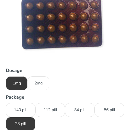
Dosage
1mg
2mg
Package
140 pill
112 pill
84 pill
56 pill
28 pill