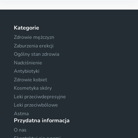
Kategorie
Zdrowie mężczyzn
Zaburzenia erekcji
Ogólny stan zdrowia
Nadciśnienie
Antybiotyki
Zdrowie kobiet
Kosmetyka skóry
Leki przeciwdepresyjne
Leki przeciwbólowe
Astma
Przydatna informacja
O nas