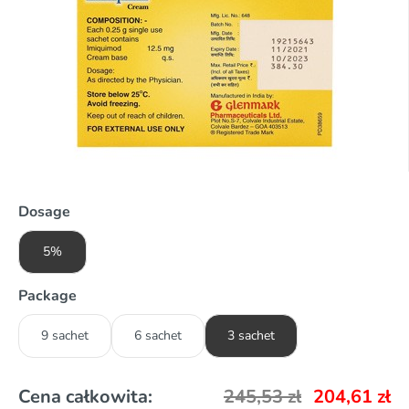
Dosage
5%
Package
9 sachet
6 sachet
3 sachet
Cena całkowita:
245,53
zł
204,61
zł