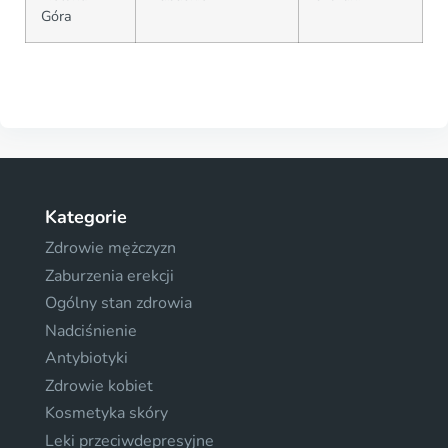
Góra
Kategorie
Zdrowie mężczyzn
Zaburzenia erekcji
Ogólny stan zdrowia
Nadciśnienie
Antybiotyki
Zdrowie kobiet
Kosmetyka skóry
Leki przeciwdepresyjne