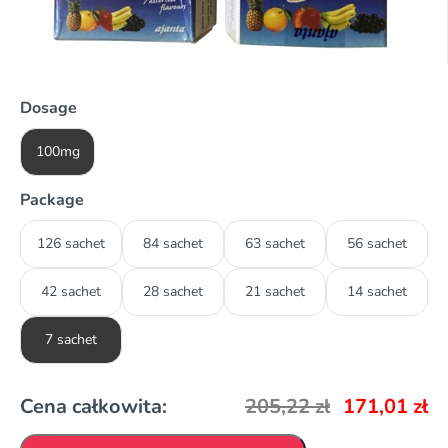
Dosage
100mg
Package
126 sachet
84 sachet
63 sachet
56 sachet
42 sachet
28 sachet
21 sachet
14 sachet
7 sachet
Cena całkowita:
205,22
zł
171,01
zł