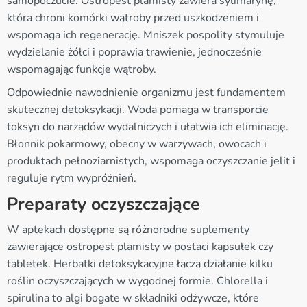
samopoczucie. Ostropest plamisty zawiera sylimarynę,
która chroni komórki wątroby przed uszkodzeniem i
wspomaga ich regenerację. Mniszek pospolity stymuluje
wydzielanie żółci i poprawia trawienie, jednocześnie
wspomagając funkcje wątroby.
Odpowiednie nawodnienie organizmu jest fundamentem
skutecznej detoksykacji. Woda pomaga w transporcie
toksyn do narządów wydalniczych i ułatwia ich eliminację.
Błonnik pokarmowy, obecny w warzywach, owocach i
produktach pełnoziarnistych, wspomaga oczyszczanie jelit i
reguluje rytm wypróżnień.
Preparaty oczyszczające
W aptekach dostępne są różnorodne suplementy
zawierające ostropest plamisty w postaci kapsułek czy
tabletek. Herbatki detoksykacyjne łączą działanie kilku
roślin oczyszczających w wygodnej formie. Chlorella i
spirulina to algi bogate w składniki odżywcze, które