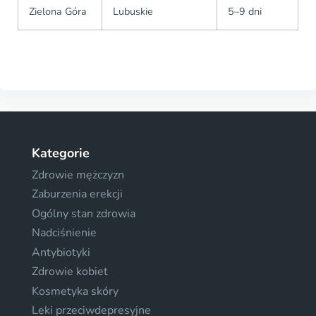
Zielona Góra
Lubuskie
5–9 dni
Kategorie
Zdrowie mężczyzn
Zaburzenia erekcji
Ogólny stan zdrowia
Nadciśnienie
Antybiotyki
Zdrowie kobiet
Kosmetyka skóry
Leki przeciwdepresyjne