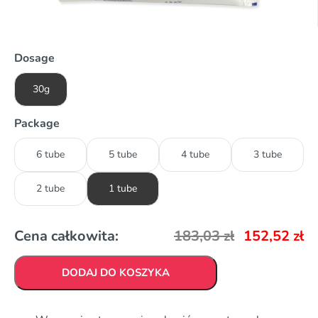
Dosage
30g
Package
6 tube
5 tube
4 tube
3 tube
2 tube
1 tube
Cena całkowita:
183,03
zł
152,52
zł
DODAJ DO KOSZYKA