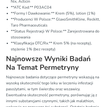
Nix, Acticin
**ATC Kod:** P03AC04
**Formy I Dawkowanie:** Krem (5%), lotion (1%)
**Producenci W Polsce:** GlaxoSmithKline, Reckitt,
Taro Pharmaceuticals
**Status Rejestracji W Polsce:** Zarejestrowana do
stosowania
**Klasyfikacja OTC/Rx:** Krem 5% (na receptę),
stężenie 1% (bez recepty)
Najnowsze Wyniki Badań
Na Temat Permetryny
Najnowsze badania dotyczące permetryny wskazują na
wysoką skuteczność tego leku w leczeniu infestacji
pasożytami, w tym świerzbu oraz wszawicy.
Ewentualna skuteczność permetryny, porównując ją z
innymi substancjami czynnymi, takich jak malathion,
wskazuje na przewagę tej substancji. Ostatnie badania