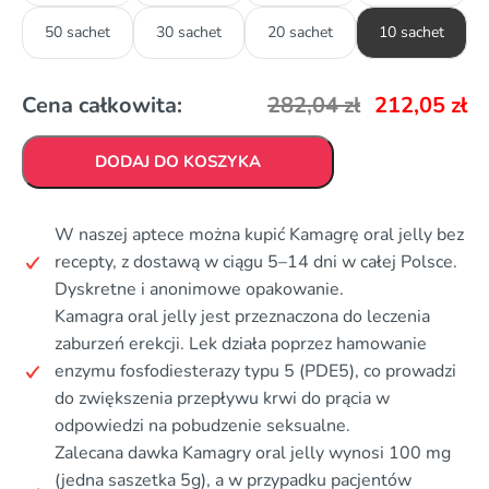
50 sachet
30 sachet
20 sachet
10 sachet
Cena całkowita:
282,04
zł
212,05
zł
DODAJ DO KOSZYKA
W naszej aptece można kupić Kamagrę oral jelly bez
recepty, z dostawą w ciągu 5–14 dni w całej Polsce.
Dyskretne i anonimowe opakowanie.
Kamagra oral jelly jest przeznaczona do leczenia
zaburzeń erekcji. Lek działa poprzez hamowanie
enzymu fosfodiesterazy typu 5 (PDE5), co prowadzi
do zwiększenia przepływu krwi do prącia w
odpowiedzi na pobudzenie seksualne.
Zalecana dawka Kamagry oral jelly wynosi 100 mg
(jedna saszetka 5g), a w przypadku pacjentów