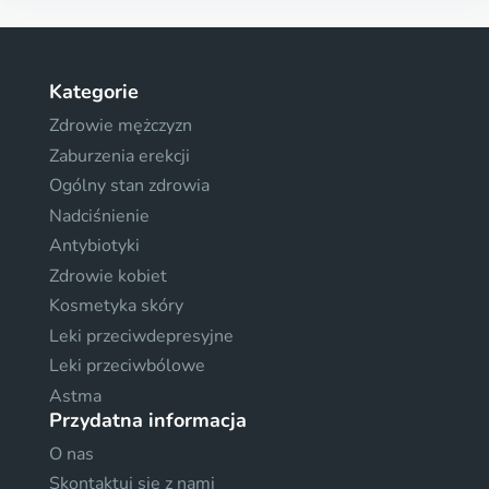
Kategorie
Zdrowie mężczyzn
Zaburzenia erekcji
Ogólny stan zdrowia
Nadciśnienie
Antybiotyki
Zdrowie kobiet
Kosmetyka skóry
Leki przeciwdepresyjne
Leki przeciwbólowe
Astma
Przydatna informacja
O nas
Skontaktuj sie z nami