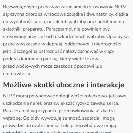
Bezwzględnymi przeciwwskazaniami do stosowania NLPZ
są: czynna choroba wrzodowa żołądka i dwunastnicy, ciężka
niewydolność serca, nerek lub wątroby oraz uczulenie na
składniki preparatu. Paracetamol nie powinien być
stosowany przy ciężkich uszkodzeniach wątroby. Opioidy są
przeciwwskazane w depresji oddechowej i niedrożności
jelit. Szczególną ostrożność należy zachować w ciąży i
podczas karmienia piersią, kiedy wiele leków
przeciwbólowych może zaszkodzić płodowi lub
niemowlęciu.
Możliwe skutki uboczne i interakcje
NLPZ mogą powodować dolegliwości żołądkowo-jelitowe,
uszkodzenia nerek oraz zwiększać ryzyko zawału serca.
Paracetamol w przypadku przedawkowania uszkadza
wątrobę. Opioidy wywołują senność, zaparcia i mogą
prowadzić do uzależnienia. Leki przeciwbólowe mogą
wchodzić w interakcje z lekami przeciwkrzepliwymi,