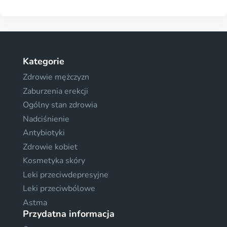
Kategorie
Zdrowie mężczyzn
Zaburzenia erekcji
Ogólny stan zdrowia
Nadciśnienie
Antybiotyki
Zdrowie kobiet
Kosmetyka skóry
Leki przeciwdepresyjne
Leki przeciwbólowe
Astma
Przydatna informacja