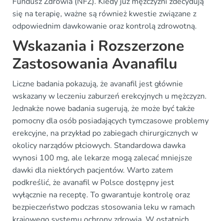
Fundusz Zdrowia (NFZ). Kiedy już mężczyźni zdecydują
się na terapię, ważne są również kwestie związane z
odpowiednim dawkowanie oraz kontrolą zdrowotną.
Wskazania i Rozszerzone
Zastosowania Avanafilu
Liczne badania pokazują, że avanafil jest głównie
wskazany w leczeniu zaburzeń erekcyjnych u mężczyzn.
Jednakże nowe badania sugerują, że może być także
pomocny dla osób posiadających tymczasowe problemy
erekcyjne, na przykład po zabiegach chirurgicznych w
okolicy narządów płciowych. Standardowa dawka
wynosi 100 mg, ale lekarze mogą zalecać mniejsze
dawki dla niektórych pacjentów. Warto zatem
podkreślić, że avanafil w Polsce dostępny jest
wyłącznie na receptę. To gwarantuje kontrolę oraz
bezpieczeństwo podczas stosowania leku w ramach
krajowego systemu ochrony zdrowia. W ostatnich