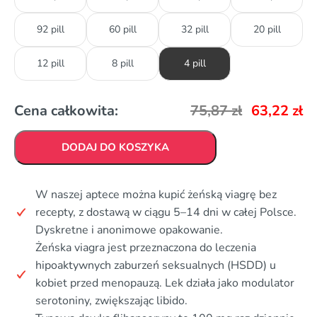
92 pill
60 pill
32 pill
20 pill
12 pill
8 pill
4 pill
Cena całkowita:
75,87
zł
63,22
zł
DODAJ DO KOSZYKA
W naszej aptece można kupić żeńską viagrę bez
recepty, z dostawą w ciągu 5–14 dni w całej Polsce.
Dyskretne i anonimowe opakowanie.
Żeńska viagra jest przeznaczona do leczenia
hipoaktywnych zaburzeń seksualnych (HSDD) u
kobiet przed menopauzą. Lek działa jako modulator
serotoniny, zwiększając libido.