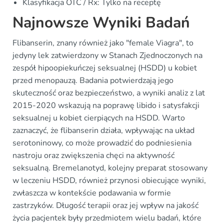
Klasyfikacja OTC / Rx: Tylko na receptę
Najnowsze Wyniki Badań
Flibanserin, znany również jako "female Viagra", to
jedyny lek zatwierdzony w Stanach Zjednoczonych na
zespół hipoopiekuńczej seksualnej (HSDD) u kobiet
przed menopauzą. Badania potwierdzają jego
skuteczność oraz bezpieczeństwo, a wyniki analiz z lat
2015-2020 wskazują na poprawę libido i satysfakcji
seksualnej u kobiet cierpiących na HSDD. Warto
zaznaczyć, że flibanserin działa, wpływając na układ
serotoninowy, co może prowadzić do podniesienia
nastroju oraz zwiększenia chęci na aktywność
seksualną. Bremelanotyd, kolejny preparat stosowany
w leczeniu HSDD, również przynosi obiecujące wyniki,
zwłaszcza w kontekście podawania w formie
zastrzyków. Długość terapii oraz jej wpływ na jakość
życia pacjentek były przedmiotem wielu badań, które