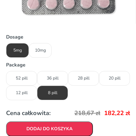
Dosage
5mg
10mg
Package
52 pill
36 pill
28 pill
20 pill
12 pill
8 pill
Cena całkowita:
218,67
zł
182,22
zł
DODAJ DO KOSZYKA