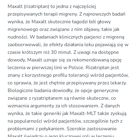
Maxalt (rizatriptan) to jedna z najczęściej
przepisywanych terapii migreny. Z najnowszych badań
wynika, że Maxalt skutecznie łagodzi ból głowy
migrenowego oraz związane z nim objawy, takie jak
nudności. W badaniach klinicznych pacjenci z migreną
zaobserwowali, że efekty działania leku pojawiają się w
czasie krótszym niż 30 minut. Z uwagi na dostępne
dowody, Maxalt uznaje się za rekomendowaną opcję
leczenia w pierwszej linii w Polsce. Rizatriptan jest
znany z korzystnego profilu tolerancji wśród pacjentów,
co sprawia, że jest chętnie przepisywany przez lekarzy.
Biologiczne badania dowiodły, że opcje generyczne
związane z ryzatriptanem są równie skuteczne, co
wzmacnia argumenty za ich stosowaniem. Z danych
wynika, że takie generiki jak Maxalt-MLT także zyskują
na popularności wśród pacjentów, szczególnie tych z
problemami z połykaniem. Szerokie zastosowanie
Maxalt świadczy o jego kluczowej roli w leczeniu