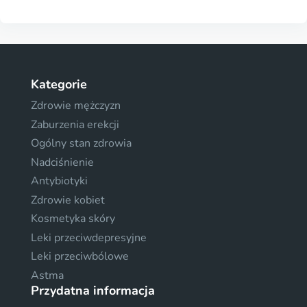
Kategorie
Zdrowie mężczyzn
Zaburzenia erekcji
Ogólny stan zdrowia
Nadciśnienie
Antybiotyki
Zdrowie kobiet
Kosmetyka skóry
Leki przeciwdepresyjne
Leki przeciwbólowe
Astma
Przydatna informacja