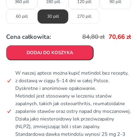
360 pill
180 pill
120 pill
90 pill
60 pill
30 pill
270 pill
Cena całkowita:
84,80
zł
70,66
zł
DODAJ DO KOSZYKA
W naszej aptece można kupić metindol bez recepty,
z dostawą w ciągu 5–14 dni w całej Polsce.
Dyskretne i anonimowe opakowanie.
Metindol jest stosowany w leczeniu stanów
zapalnych, takich jak osteoarthritis, reumatoidalne
zapalenie stawów oraz ostry napad dny moczanowej.
Działa jako niesteroidowy lek przeciwzapalny
(NLPZ), zmniejszając ból i stan zapalny.
Standardowa dawka metindolu wynosi 25 mg 2-3