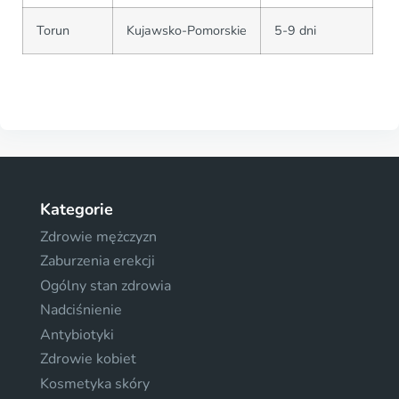
Torun
Kujawsko-Pomorskie
5-9 dni
Kategorie
Zdrowie mężczyzn
Zaburzenia erekcji
Ogólny stan zdrowia
Nadciśnienie
Antybiotyki
Zdrowie kobiet
Kosmetyka skóry