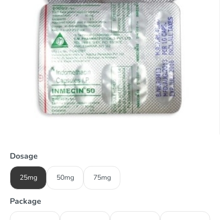
Dosage
25mg
50mg
75mg
Package