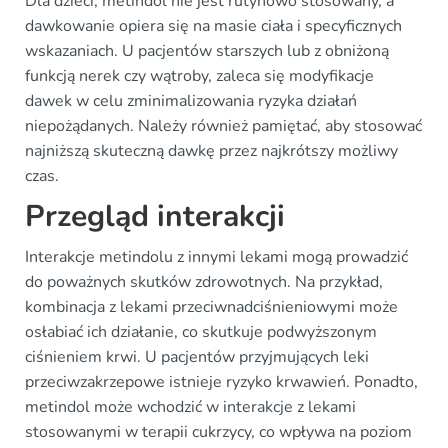
Dla dzieci, metindol nie jest rutynowo stosowany, a
dawkowanie opiera się na masie ciała i specyficznych
wskazaniach. U pacjentów starszych lub z obniżoną
funkcją nerek czy wątroby, zaleca się modyfikacje
dawek w celu zminimalizowania ryzyka działań
niepożądanych. Należy również pamiętać, aby stosować
najniższą skuteczną dawkę przez najkrótszy możliwy
czas.
Przegląd interakcji
Interakcje metindolu z innymi lekami mogą prowadzić
do poważnych skutków zdrowotnych. Na przykład,
kombinacja z lekami przeciwnadciśnieniowymi może
osłabiać ich działanie, co skutkuje podwyższonym
ciśnieniem krwi. U pacjentów przyjmujących leki
przeciwzakrzepowe istnieje ryzyko krwawień. Ponadto,
metindol może wchodzić w interakcje z lekami
stosowanymi w terapii cukrzycy, co wpływa na poziom