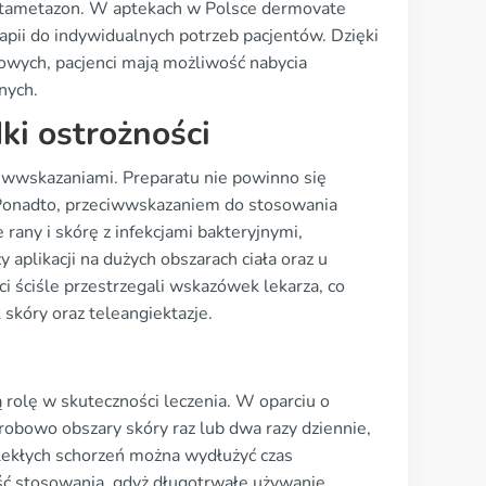
k betametazon. W aptekach w Polsce dermovate
pii do indywidualnych potrzeb pacjentów. Dzięki
towych, pacjenci mają możliwość nabycia
nych.
ki ostrożności
iwwskazaniami. Preparatu nie powinno się
. Ponadto, przeciwwskazaniem do stosowania
rany i skórę z infekcjami bakteryjnymi,
aplikacji na dużych obszarach ciała oraz u
i ściśle przestrzegali wskazówek lekarza, co
 skóry oraz teleangiektazje.
olę w skuteczności leczenia. W oparciu o
obowo obszary skóry raz lub dwa razy dziennie,
wlekłych schorzeń można wydłużyć czas
ść stosowania, gdyż długotrwałe używanie