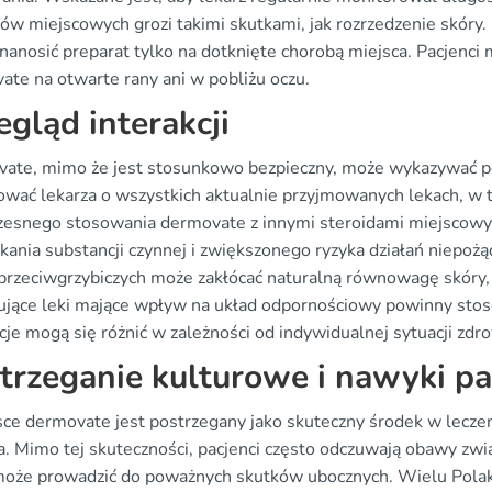
dów miejscowych grozi takimi skutkami, jak rozrzedzenie skóry
nanosić preparat tylko na dotknięte chorobą miejsca. Pacjenci 
ate na otwarte rany ani w pobliżu oczu.
egląd interakcji
ate, mimo że jest stosunkowo bezpieczny, może wykazywać pe
ować lekarza o wszystkich aktualnie przyjmowanych lekach, w ty
zesnego stosowania dermovate z innymi steroidami miejscowy
ąkania substancji czynnej i zwiększonego ryzyka działań niepo
przeciwgrzybiczych może zakłócać naturalną równowagę skóry, d
ujące leki mające wpływ na układ odpornościowy powinny stos
cje mogą się różnić w zależności od indywidualnej sytuacji zdr
trzeganie kulturowe i nawyki p
ce dermovate jest postrzegany jako skuteczny środek w leczeniu
. Mimo tej skuteczności, pacjenci często odczuwają obawy zw
może prowadzić do poważnych skutków ubocznych. Wielu Polakó