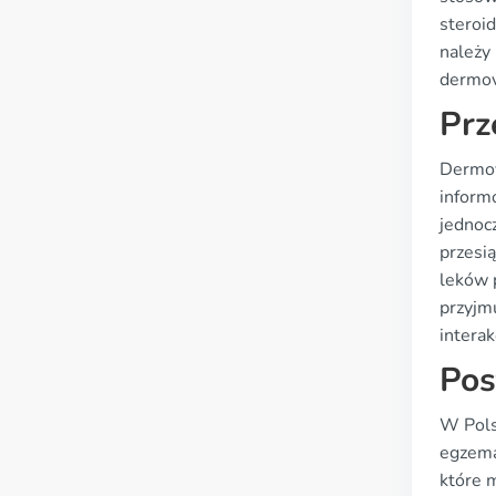
steroi
należy 
dermov
Prz
Dermov
inform
jednoc
przesi
leków 
przyjm
interak
Pos
W Pols
egzema
które 