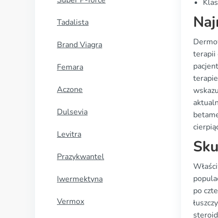
Super P-force
Klas
Naj
Tadalista
Dermov
Brand Viagra
terapi
pacjen
Femara
terapi
Aczone
wskazu
aktual
Dulsevia
betame
cierpi
Levitra
Sku
Prazykwantel
Właści
popula
Iwermektyna
po czt
Vermox
łuszcz
steroi