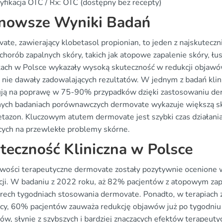
yfikacja OTC / Rx: OTC (dostępny bez recepty)
nowsze Wyniki Badań
ate, zawierający klobetasol propionian, to jeden z najskutec
i chorób zapalnych skóry, takich jak atopowe zapalenie skóry, 
tach w Polsce wykazały wysoką skuteczność w redukcji objawów
e nie dawały zadowalających rezultatów. W jednym z badań klini
ją na poprawę w 75-90% przypadków dzięki zastosowaniu der
nych badaniach porównawczych dermovate wykazuje większą skut
tazon. Kluczowym atutem dermovate jest szybki czas działania
ących na przewlekłe problemy skórne.
teczność Kliniczna w Polsce
wości terapeutyczne dermovate zostały pozytywnie ocenione w 
cji. W badaniu z 2022 roku, aż 82% pacjentów z atopowym zap
erech tygodniach stosowania dermovate. Ponadto, w terapiach
ycy, 60% pacjentów zauważa redukcję objawów już po tygodniu
dów, słynie z szybszych i bardziej znaczących efektów terapeut