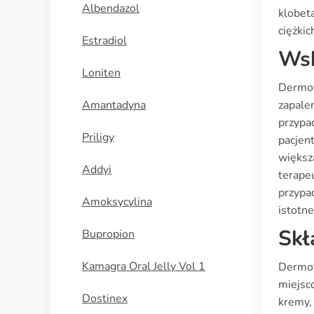
Albendazol
klobet
ciężkic
Estradiol
Wsk
Loniten
Dermov
Amantadyna
zapale
przypad
Priligy
pacjen
większ
Addyi
terape
przypa
Amoksycylina
istotn
Skł
Bupropion
Kamagra Oral Jelly Vol 1
Dermov
miejsc
Dostinex
kremy,