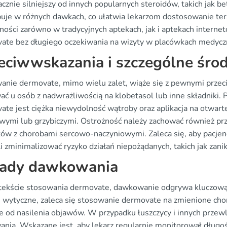
nacznie silniejszy od innych popularnych steroidów, takich ja
uje w różnych dawkach, co ułatwia lekarzom dostosowanie tera
ności zarówno w tradycyjnych aptekach, jak i aptekach interne
ate bez długiego oczekiwania na wizyty w placówkach medycz
eciwwskazania i szczególne środ
anie dermovate, mimo wielu zalet, wiąże się z pewnymi przec
ać u osób z nadwrażliwością na klobetasol lub inne składniki
te jest ciężka niewydolność wątroby oraz aplikacja na otwarte 
ymi lub grzybiczymi. Ostrożność należy zachować również przy 
tów z chorobami sercowo-naczyniowymi. Zaleca się, aby pacjenc
 zminimalizować ryzyko działań niepożądanych, takich jak zanik
ady dawkowania
ekście stosowania dermovate, dawkowanie odgrywa kluczową r
e wytyczne, zaleca się stosowanie dermovate na zmienione chor
ie od nasilenia objawów. W przypadku łuszczycy i innych prze
ania. Wskazane jest, aby lekarz regularnie monitorował długo