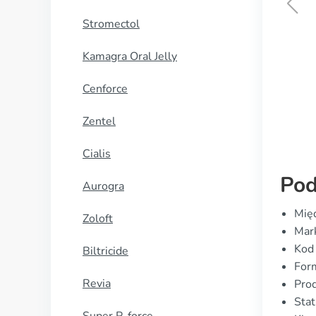
Stromectol
Tazorac
Kamagra Oral Jelly
KUP TERAZ
Cenforce
Zentel
Cialis
Pod
Aurogra
Mię
Zoloft
Mar
Kod
Biltricide
Form
Revia
Pro
Stat