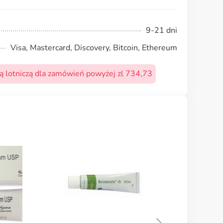
9-21 dni
Visa, Mastercard, Discovery, Bitcoin, Ethereum
 lotniczą dla zamówień powyżej zl 734,73
Ilosone