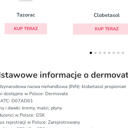
Betametazon
Clobetasol
KUP TERAZ
KUP TERAZ
stawowe informacje o dermova
dzynarodowa nazwa niehandlowa (INN): klobetasol propionian
ki dostępne w Polsce: Dermovate
 ATC: D07AD01
y i dawki: kremy, maści, płyny
ducenci w Polsce: GSK
us rejestracji w Polsce: Zarejestrowany