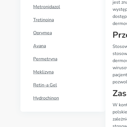
jest z
Metronidazol
występ
dostęp
Tretinoina
dermov
Prz
Oprymea
Avana
Stosow
stosow
Permetryna
dermova
wirusow
Meklizyna
pacjen
pozwoli
Retin-a Gel
Zas
Hydrochinon
W kont
polski
zależn
stosow