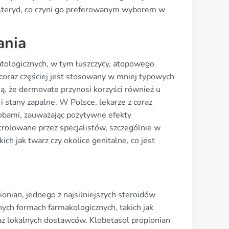
 steryd, co czyni go preferowanym wyborem w
ania
ologicznych, w tym łuszczycy, atopowego
coraz częściej jest stosowany w mniej typowych
ują, że dermovate przynosi korzyści również u
 stany zapalne. W Polsce, lekarze z coraz
obami, zauważając pozytywne efekty
rolowane przez specjalistów, szczególnie w
h jak twarz czy okolice genitalne, co jest
onian, jednego z najsilniejszych steroidów
ch formach farmakologicznych, takich jak
az lokalnych dostawców. Klobetasol propionian