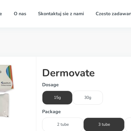
e
O nas
Skontaktuj sie z nami
Czesto zadawan
Dermovate
Dosage
15g
30g
Package
2 tube
3 tube