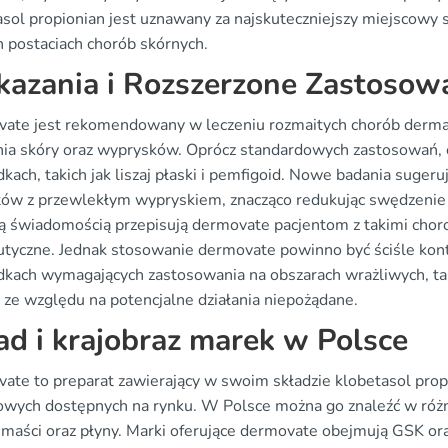
asol propionian jest uznawany za najskuteczniejszy miejscowy
h postaciach chorób skórnych.
azania i Rozszerzone Zastosow
ate jest rekomendowany w leczeniu rozmaitych chorób dermat
nia skóry oraz wyprysków. Oprócz standardowych zastosowań, 
kach, takich jak liszaj płaski i pemfigoid. Nowe badania suger
tów z przewlekłym wypryskiem, znacząco redukując swędzenie i
ą świadomością przepisują dermovate pacjentom z takimi chor
utyczne. Jednak stosowanie dermovate powinno być ściśle kont
dkach wymagających zastosowania na obszarach wrażliwych, takic
e ze względu na potencjalne działania niepożądane.
ad i krajobraz marek w Polsce
ate to preparat zawierający w swoim składzie klobetasol propi
owych dostępnych na rynku. W Polsce można go znaleźć w różny
 maści oraz płyny. Marki oferujące dermovate obejmują GSK or