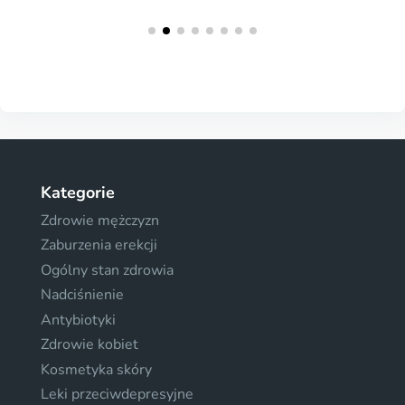
Kategorie
Zdrowie mężczyzn
Zaburzenia erekcji
Ogólny stan zdrowia
Nadciśnienie
Antybiotyki
Zdrowie kobiet
Kosmetyka skóry
Leki przeciwdepresyjne