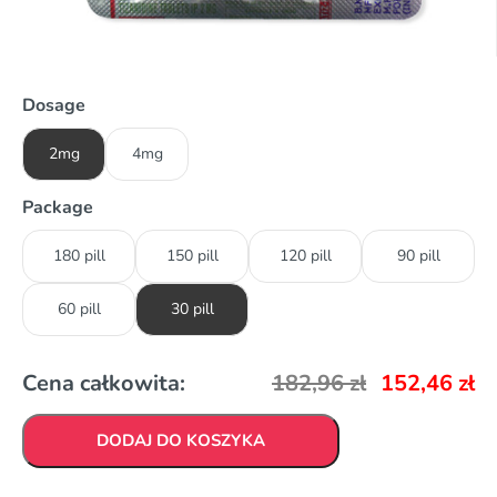
Dosage
2mg
4mg
Package
180 pill
150 pill
120 pill
90 pill
60 pill
30 pill
Cena całkowita:
182,96
zł
152,46
zł
DODAJ DO KOSZYKA