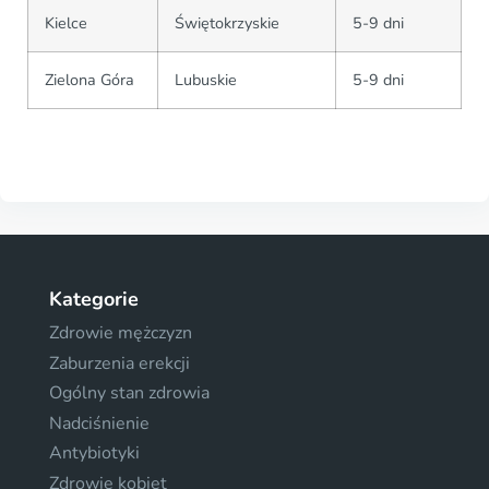
Kielce
Świętokrzyskie
5-9 dni
Zielona Góra
Lubuskie
5-9 dni
Kategorie
Zdrowie mężczyzn
Zaburzenia erekcji
Ogólny stan zdrowia
Nadciśnienie
Antybiotyki
Zdrowie kobiet