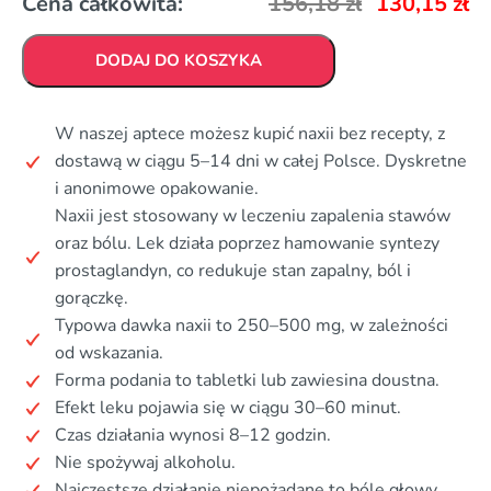
Cena całkowita:
156,18
zł
130,15
zł
DODAJ DO KOSZYKA
W naszej aptece możesz kupić naxii bez recepty, z
dostawą w ciągu 5–14 dni w całej Polsce. Dyskretne
i anonimowe opakowanie.
Naxii jest stosowany w leczeniu zapalenia stawów
oraz bólu. Lek działa poprzez hamowanie syntezy
prostaglandyn, co redukuje stan zapalny, ból i
gorączkę.
Typowa dawka naxii to 250–500 mg, w zależności
od wskazania.
Forma podania to tabletki lub zawiesina doustna.
Efekt leku pojawia się w ciągu 30–60 minut.
Czas działania wynosi 8–12 godzin.
Nie spożywaj alkoholu.
Najczęstsze działanie niepożądane to bóle głowy.