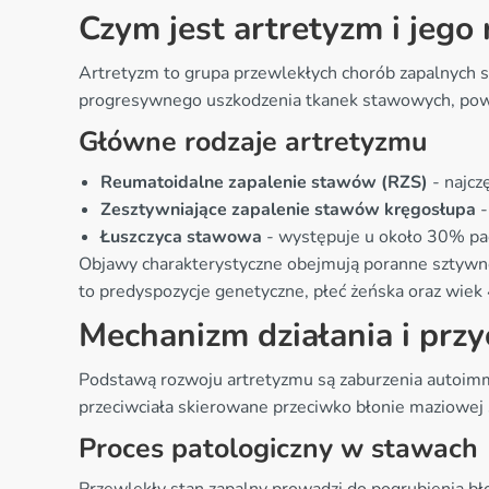
Czym jest artretyzm i jego 
Artretyzm to grupa przewlekłych chorób zapalnych
progresywnego uszkodzenia tkanek stawowych, powod
Główne rodzaje artretyzmu
Reumatoidalne zapalenie stawów (RZS)
- najcz
Zesztywniające zapalenie stawów kręgosłupa
-
Łuszczyca stawowa
- występuje u około 30% pac
Objawy charakterystyczne obejmują poranne sztywno
to predyspozycje genetyczne, płeć żeńska oraz wiek 
Mechanizm działania i prz
Podstawą rozwoju artretyzmu są zaburzenia autoimmu
przeciwciała skierowane przeciwko błonie maziowej 
Proces patologiczny w stawach