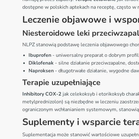
dostępne w polskich aptekach na receptę, często 
Leczenie objawowe i wspo
Niesteroidowe leki przeciwzapa
NLPZ stanowią podstawę leczenia objawowego chorób 
Ibuprofen
- uniwersalny preparat o dobrym profi
Diklofenak
- silne działanie przeciwzapalne, dos
Naproksen
- długotrwałe działanie, wygodne d
Terapie uzupełniające
Inhibitory COX-2
jak celekoksyb i etorikoksyb char
metylprednizolon) są niezbędne w leczeniu zaostrze
ograniczonym wchłanianiem systemowym, stanowiąc 
Suplementy i wsparcie tera
Suplementacja może stanowić wartościowe uzupełnie