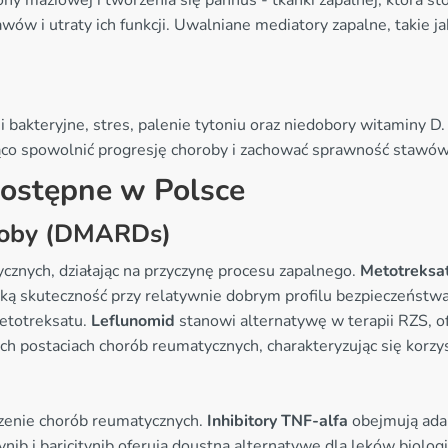
ony maziowej i tworzenia się pannus - tkanki zapalnej, która 
tawów i utraty ich funkcji. Uwalniane mediatory zapalne, takie
 bakteryjne, stres, palenie tytoniu oraz niedobory witaminy 
o spowolnić progresję choroby i zachować sprawność stawów 
dostępne w Polsce
oroby (DMARDs)
nych, działając na przyczynę procesu zapalnego.
Metotreksa
ą skuteczność przy relatywnie dobrym profilu bezpieczeństw
etotreksatu.
Leflunomid
stanowi alternatywę w terapii RZS, o
ch postaciach chorób reumatycznych, charakteryzując się korz
czenie chorób reumatycznych.
Inhibitory TNF-alfa
obejmują adal
tynib i baricitynib oferują doustną alternatywę dla leków biol