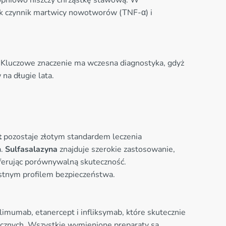
stopniowo niszczy chrząstkę stawową. W
 jak czynnik martwicy nowotworów (TNF-α) i
D. Kluczowe znaczenie ma wczesna diagnostyka, gdyż
na długie lata.
t
pozostaje złotym standardem leczenia
a.
Sulfasalazyna
znajduje szerokie zastosowanie,
ferując porównywalną skuteczność.
ystnym profilem bezpieczeństwa.
imumab, etanercept i infliksymab, które skutecznie
ogicznych. Wszystkie wymienione preparaty są