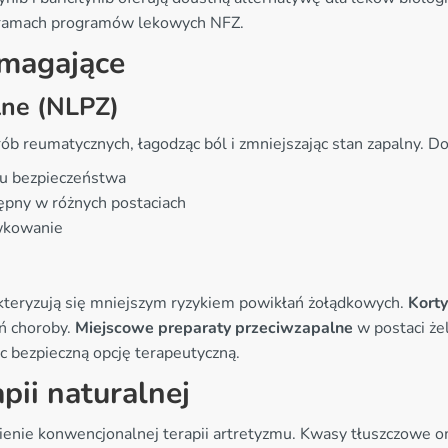
w ramach programów lekowych NFZ.
magające
lne (NLPZ)
reumatycznych, łagodząc ból i zmniejszając stan zapalny. Do
lu bezpieczeństwa
tępny w różnych postaciach
awkowanie
akteryzują się mniejszym ryzykiem powikłań żołądkowych.
Korty
ń choroby.
Miejscowe preparaty przeciwzapalne
w postaci żel
bezpieczną opcję terapeutyczną.
pii naturalnej
nie konwencjonalnej terapii artretyzmu. Kwasy tłuszczowe o