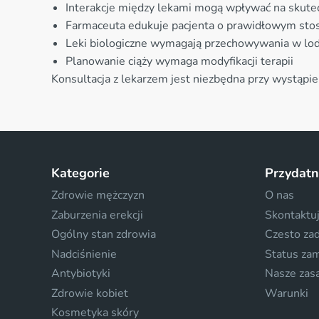
Interakcje między lekami mogą wpływać na skutec
Farmaceuta edukuje pacjenta o prawidłowym sto
Leki biologiczne wymagają przechowywania w l
Planowanie ciąży wymaga modyfikacji terapii
Konsultacja z lekarzem jest niezbędna przy wystąpi
Kategorie
Przydatn
Zdrowie mężczyzn
O nas
Zaburzenia erekcji
Skontaktuj
Ogólny stan zdrowia
Czesto za
Nadciśnienie
Status za
Antybiotyki
Nasze zas
Zdrowie kobiet
Warunki
Kosmetyka skóry