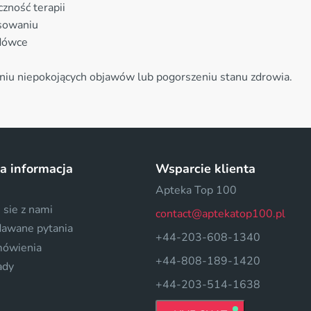
zność terapii
sowaniu
odówce
eniu niepokojących objawów lub pogorszeniu stanu zdrowia.
a informacja
Wsparcie klienta
Apteka Top 100
 sie z nami
contact@aptekatop100.pl
dawane pytania
+44-203-608-1340
mówienia
+44-808-189-1420
ady
+44-203-514-1638