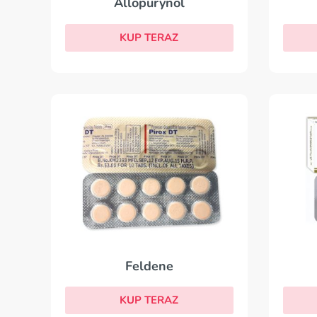
Allopurynol
KUP TERAZ
Feldene
KUP TERAZ