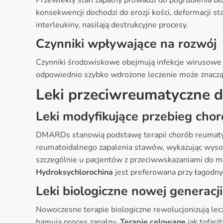
Przewlekły stan zapalny prowadzi do pogrubienia bł
konsekwencji dochodzi do erozji kości, deformacji s
interleukiny, nasilają destrukcyjne procesy.
Czynniki wpływające na rozwój
Czynniki środowiskowe obejmują infekcje wirusowe i
odpowiednio szybko wdrożone leczenie może znacząc
Leki przeciwreumatyczne 
Leki modyfikujące przebieg ch
DMARDs stanowią podstawę terapii chorób reumatycz
reumatoidalnego zapalenia stawów, wykazując wysok
szczególnie u pacjentów z przeciwwskazaniami do m
Hydroksychlorochina
jest preferowana przy łagodny
Leki biologiczne nowej generacji
Nowoczesne terapie biologiczne rewolucjonizują le
hamują proces zapalny.
Terapie celowane
jak tofaci