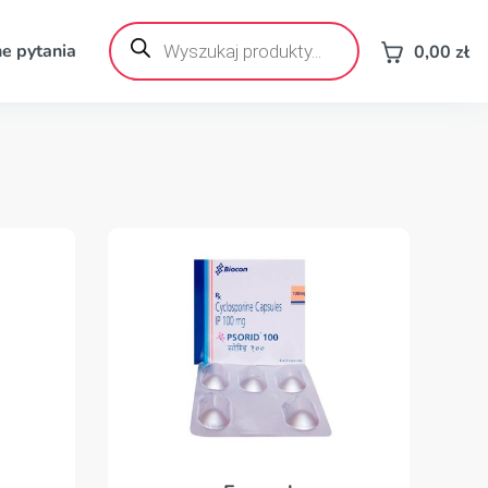
Wyszukiwarka
produktów
e pytania
0,00
zł