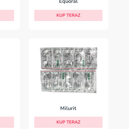
Equoral
KUP TERAZ
Milurit
KUP TERAZ