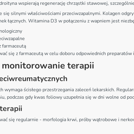
roityna wspierają regenerację chrząstki stawowej, szczególn
je się silnymi właściwościami przeciwzapalnymi. Kolagen odgry
anek łącznych. Witamina D3 w połączeniu z wapniem jest niez
nologiczny
zeciwzapalne
z farmaceutą
wać się z farmaceutą w celu doboru odpowiednich preparatów 
 monitorowanie terapii
zeciwreumatycznych
wymaga ścisłego przestrzegania zaleceń lekarskich. Regularn
niu, podczas gdy kwas foliowy uzupełnia się w dni wolne od p
erapii
ać się regularnie - morfologia krwi, próby wątrobowe i nerko