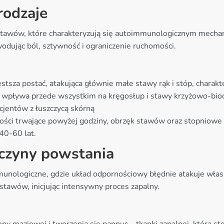
rodzaje
 stawów, które charakteryzują się autoimmunologicznym mecha
ując ból, sztywność i ograniczenie ruchomości.
ęstsza postać, atakująca głównie małe stawy rąk i stóp, chara
 wpływa przede wszystkim na kręgosłup i stawy krzyżowo-bi
jentów z łuszczycą skórną
ści trwające powyżej godziny, obrzęk stawów oraz stopniowe o
40-60 lat.
yczyny powstania
nologiczne, gdzie układ odpornościowy błędnie atakuje własn
stawów, inicjując intensywny proces zapalny.