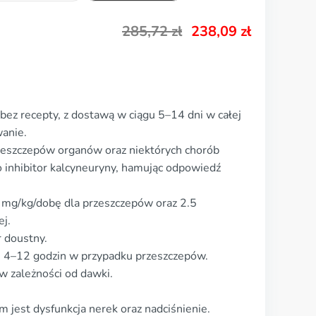
285,72
zł
238,09
zł
bez recepty, z dostawą w ciągu 5–14 dni w całej
anie.
zeszczepów organów oraz niektórych chorób
o inhibitor kalcyneuryny, hamując odpowiedź
mg/kg/dobę dla przeszczepów oraz 2.5
j.
r doustny.
gu 4–12 godzin w przypadku przeszczepów.
w zależności od dawki.
 jest dysfunkcja nerek oraz nadciśnienie.