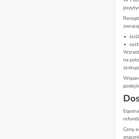
W Pols
pozyty
Recept
zwraca
ściś
sys
Wzrast
na pol
zyskuj
Wsparc
podejśc
Dos
Equora
refund
Ceny e
znaczn