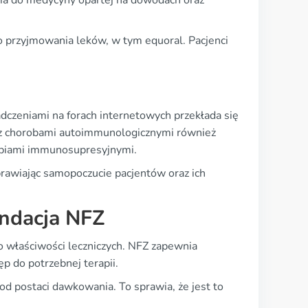
ia do medycyny opartej na dowodach oraz
do przyjmowania leków, w tym equoral. Pacjenci
dczeniami na forach internetowych przekłada się
b z chorobami autoimmunologicznymi również
rapiami immunosupresyjnymi.
prawiając samopoczucie pacjentów oraz ich
undacja NFZ
go właściwości leczniczych. NFZ zapewnia
 do potrzebnej terapii.
d postaci dawkowania. To sprawia, że jest to