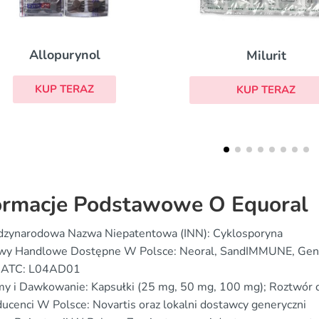
Diprolene
Milurit
KUP TERAZ
KUP TERAZ
ormacje Podstawowe O Equoral
dzynarodowa Nazwa Niepatentowa (INN): Cyklosporyna
wy Handlowe Dostępne W Polsce: Neoral, SandIMMUNE, Gen
 ATC: L04AD01
my i Dawkowanie: Kapsułki (25 mg, 50 mg, 100 mg); Roztwór
ucenci W Polsce: Novartis oraz lokalni dostawcy generyczni