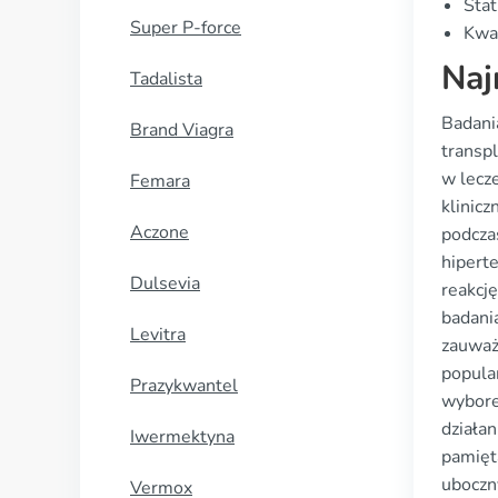
Stat
Super P-force
Kwal
Naj
Tadalista
Badania
Brand Viagra
transp
w lecz
Femara
klinic
Aczone
podcza
hipert
Dulsevia
reakcj
badani
Levitra
zauważ
popula
Prazykwantel
wybore
działa
Iwermektyna
pamięt
uboczny
Vermox