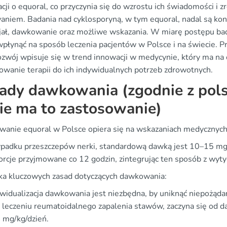
cji o equoral, co przyczynia się do wzrostu ich świadomości i
aniem. Badania nad cyklosporyną, w tym equoral, nadal są kon
jał, dawkowanie oraz możliwe wskazania. W miarę postępu bad
płynąć na sposób leczenia pacjentów w Polsce i na świecie. Pr
rozwój wpisuje się w trend innowacji w medycynie, który ma na 
owanie terapii do ich indywidualnych potrzeb zdrowotnych.
ady dawkowania (zgodnie z pol
ie ma to zastosowanie)
anie equoral w Polsce opiera się na wskazaniach medycznych 
padku przeszczepów nerki, standardową dawką jest 10–15 mg/k
orcje przyjmowane co 12 godzin, zintegrując ten sposób z wyty
lka kluczowych zasad dotyczących dawkowania:
widualizacja dawkowania jest niezbędna, by uniknąć niepożądan
 leczeniu reumatoidalnego zapalenia stawów, zaczyna się od d
 mg/kg/dzień.