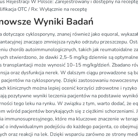
us Rejestracji W Polsce: Zarejestrowany i dostępny na recept
ifikacja OTC / Rx: Wyłącznie na receptę
nowsze Wyniki Badań
 dotyczące cyklosporyny, znanej również jako equoral, wykazał
lantacyjnej znacząco zmniejsza ryzyko odrzutu przeszczepu. Ost
eniu chorób autoimmunologicznych, takich jak reumatoidalne z
znych stwierdzono, że dawki 2,5–5 mg/kg dziennie są optymalne
s transplantacji może wynosić 10–15 mg/kg/dzień. Zbadano równ
ensja oraz dysfunkcja nerek. W dalszym ciągu prowadzone są 
ę pacjentów na cyklosporynę. Dzięki zastosowaniu nowoczesnyc
ach klinicznych można lepiej ocenić korzyści zdrowotne i ryzyk
ają pozytywne wyniki leczenia pacjentów na podstawie wynikó
rności tego leku na rynku. W związku z tym, warto dodać, że eq
m wśród pacjentów borykających się z ciężkimi schorzeniami. J
nia immunosupresyjnego, które ma kluczowe znaczenie w terapi
ać o indywidualnym podejściu do każdego pacjenta, co obejm
ch oraz reakcji na lek. Dzięki wsparciu zarówno ze strony medi