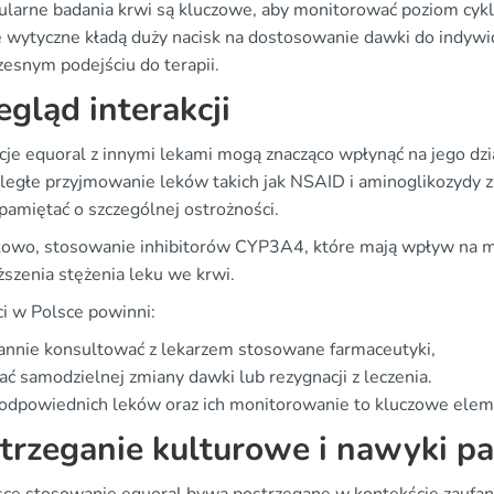
larne badania krwi są kluczowe, aby monitorować poziom cyklo
e wytyczne kładą duży nacisk na dostosowanie dawki do indywi
esnym podejściu do terapii.
egląd interakcji
kcje equoral z innymi lekami mogą znacząco wpłynąć na jego dz
egłe przyjmowanie leków takich jak NSAID i aminoglikozydy z
pamiętać o szczególnej ostrożności.
owo, stosowanie inhibitorów CYP3A4, które mają wpływ na m
szenia stężenia leku we krwi.
ci w Polsce powinni:
annie konsultować z lekarzem stosowane farmaceutyki,
ać samodzielnej zmiany dawki lub rezygnacji z leczenia.
odpowiednich leków oraz ich monitorowanie to kluczowe eleme
trzeganie kulturowe i nawyki p