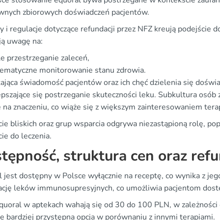
ce stosowanie equoral bywa postrzegane w kontekście zaufan
wnych zbiorowych doświadczeń pacjentów.
y i regulacje dotyczące refundacji przez NFZ kreują podejście 
ją uwagę na:
le przestrzeganie zaleceń,
tematyczne monitorowanie stanu zdrowia.
ająca świadomość pacjentów oraz ich chęć dzielenia się doświa
epszające się postrzeganie skuteczności leku. Subkultura osó
e na znaczeniu, co wiąże się z większym zainteresowaniem te
ie bliskich oraz grup wsparcia odgrywa niezastąpioną rolę, po
ie do leczenia.
tępność, struktura cen oraz ref
l jest dostępny w Polsce wyłącznie na receptę, co wynika z je
ację leków immunosupresyjnych, co umożliwia pacjentom dostęp
quoral w aptekach wahają się od 30 do 100 PLN, w zależności o
ie bardziej przystępna opcja w porównaniu z innymi terapiami.