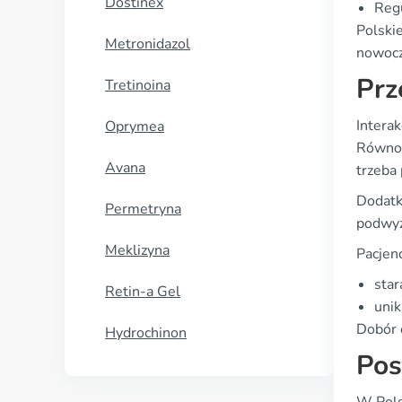
Dostinex
Regu
Polski
Metronidazol
nowocz
Prz
Tretinoina
Intera
Oprymea
Równol
Avana
trzeba 
Dodatk
Permetryna
podwyż
Meklizyna
Pacjen
star
Retin-a Gel
unik
Dobór 
Hydrochinon
Pos