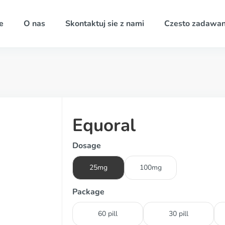
e
O nas
Skontaktuj sie z nami
Czesto zadawan
Equoral
Dosage
25mg
100mg
Package
60 pill
30 pill