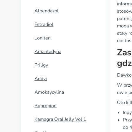
informa
Albendazol
stosow
potenc
Estradiol
mogą w
stały 
Loniten
dostos
Zas
Amantadyna
gdz
Priligy
Dawkow
Addyi
W przy
Amoksycylina
dwie p
Oto ki
Bupropion
Indy
Kamagra Oral Jelly Vol 1
Przy
do 4