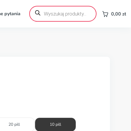
Wyszukiwarka
produktów
e pytania
0,00
zł
20 pill
10 pill