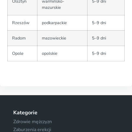
Olsztyn
warmińsko-
5–9 dni
mazurskie
Rzeszów
podkarpackie
5–9 dni
Radom
mazowieckie
5–9 dni
Opole
opolskie
5–9 dni
Kategorie
Zdrowie mężczyzn
Zaburzenia erekcji