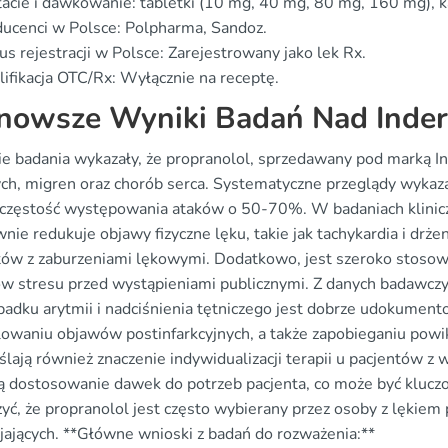
acie i dawkowanie: tabletki (10 mg, 40 mg, 80 mg, 160 mg), k
ucenci w Polsce: Polpharma, Sandoz.
us rejestracji w Polsce: Zarejestrowany jako lek Rx.
ifikacja OTC/Rx: Wyłącznie na receptę.
nowsze Wyniki Badań Nad Inde
ie badania wykazały, że propranolol, sprzedawany pod marką I
ch, migren oraz chorób serca. Systematyczne przeglądy wykaza
 częstość występowania ataków o 50-70%. W badaniach klinicz
wnie redukuje objawy fizyczne lęku, takie jak tachykardia i dr
tów z zaburzeniami lękowymi. Dodatkowo, jest szeroko stoso
w stresu przed wystąpieniami publicznymi. Z danych badawczy
padku arytmii i nadciśnienia tętniczego jest dobrze udokumen
lowaniu objawów postinfarkcyjnych, a także zapobieganiu pow
lają również znaczenie indywidualizacji terapii u pacjentów z 
ją dostosowanie dawek do potrzeb pacjenta, co może być klucz
yć, że propranolol jest często wybierany przez osoby z lękiem
jających. **Główne wnioski z badań do rozważenia:**