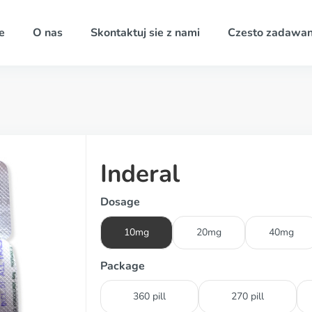
e
O nas
Skontaktuj sie z nami
Czesto zadawan
Inderal
Dosage
10mg
20mg
40mg
Package
360 pill
270 pill