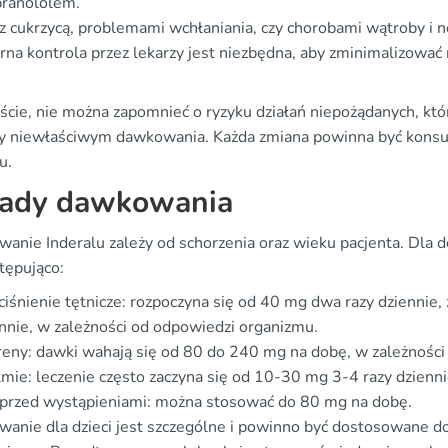
pranololem.
z cukrzycą, problemami wchłaniania, czy chorobami wątroby i n
rna kontrola przez lekarzy jest niezbędna, aby zminimalizować
ście, nie można zapomnieć o ryzyku działań niepożądanych, któ
zy niewłaściwym dawkowania. Każda zmiana powinna być konsu
u.
ady dawkowania
anie Inderalu zależy od schorzenia oraz wieku pacjenta. Dla 
tępująco:
iśnienie tętnicze: rozpoczyna się od 40 mg dwa razy dzienni
nnie, w zależności od odpowiedzi organizmu.
eny: dawki wahają się od 80 do 240 mg na dobę, w zależności o
mie: leczenie często zaczyna się od 10-30 mg 3-4 razy dziennie,
 przed wystąpieniami: można stosować do 80 mg na dobę.
anie dla dzieci jest szczególne i powinno być dostosowane do 