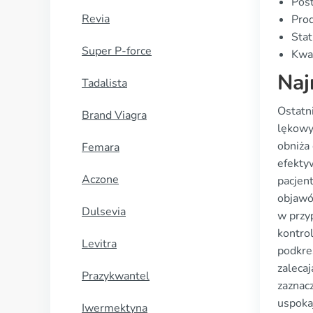
Post
Revia
Prod
Stat
Super P-force
Kwal
Naj
Tadalista
Ostatn
Brand Viagra
lękowy
obniża
Femara
efekty
Aczone
pacjen
objawó
Dulsevia
w przy
kontro
Levitra
podkreś
zaleca
Prazykwantel
zaznacz
uspoka
Iwermektyna