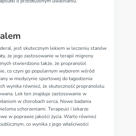
apsułki o przedłużonym uwalnianiu.
ralem
nderal, jest skutecznym lekiem w leczeniu stanów
ły, że jego zastosowanie w terapii migreny
nych stwierdzono także, że propranolol
żenie, co czyni go popularnym wyborem wśród
wany w medycynie sportowej do łagodzenia
ch wynika również, że skuteczność propranololu
towana. Lek ten znajduje zastosowanie w
ikłaniom w chorobach serca. Nowe badania
wieloma schorzeniami. Terapeuci i lekarze
owe w poprawie jakości życia. Warto również
 publicznym, co wynika z jego właściwości