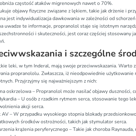
 obniża częstość ataków migrenowych nawet o 70%.
kuje objawy fizyczne związane z lękiem, takie jak drżenie i pr
a jest indywidualizacja dawkowania w zależności od schorzeń 
na uwadze te informacje, propranolol staje się istotnym narzę
zechstronności i skuteczności, jest coraz częściej stosowany 
eń.
eciwwskazania i szczególne środ
kie leki, w tym Inderal, mają swoje przeciwwskazania. Warto z
ania propranololu. Zwłaszcza, iż nieodpowiednie użytkowani
nych. Przyjrzyjmy się najważniejszym z nich:
a oskrzelowa – Propranolol może nasilać objawy duszności, co
ykardia – U osób z rzadkim rytmem serca, stosowanie tego le
olnienia akcji serca.
k AV – W przypadku wysokiego stopnia blokady przedsionkowo
tkowych środków ostrożności, takich jak stymulator serca.
rzenia krążenia peryferycznego – Takie jak choroba Raynauda, 