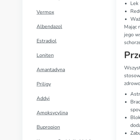
Lek
Redu
Vermox
Ważn
Albendazol
Mając 
jego ws
Estradiol
schorz
Prz
Loniten
Wszyst
Amantadyna
stosow
zdrowot
Priligy
Astm
Addyi
Brad
spow
Amoksycylina
Blo
doda
Bupropion
Zabu