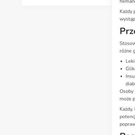
hemang
Każdy 
wystąpi
Prz
Stosow
różne 
Leki
Glik
Insu
dia
Osoby 
może p
Każdy, 
potenc
popraw