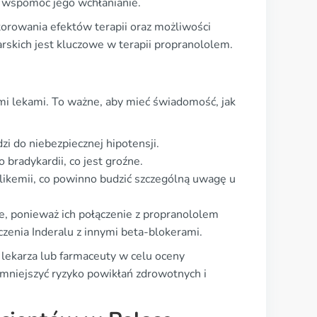
 wspomóc jego wchłanianie.
torowania efektów terapii oraz możliwości
arskich jest kluczowe w terapii propranololem.
ymi lekami. To ważne, aby mieć świadomość, jak
zi do niebezpiecznej hipotensji.
bradykardii, co jest groźne.
likemii, co powinno budzić szczególną uwagę u
e, ponieważ ich połączenie z propranololem
zenia Inderalu z innymi beta-blokerami.
y lekarza lub farmaceuty w celu oceny
mniejszyć ryzyko powikłań zdrowotnych i