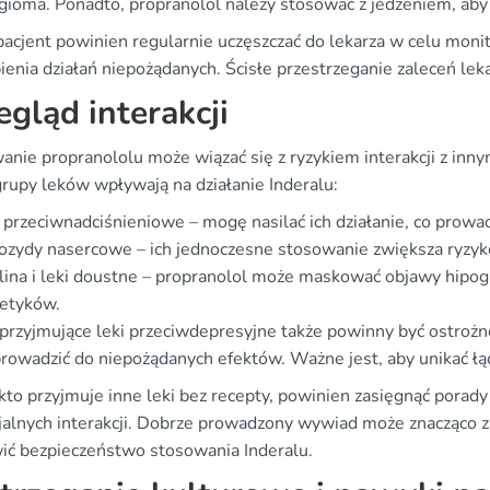
ioma. Ponadto, propranolol należy stosować z jedzeniem, aby
pacjent powinien regularnie uczęszczać do lekarza w celu moni
enia działań niepożądanych. Ścisłe przestrzeganie zaleceń lek
egląd interakcji
anie propranololu może wiązać się z ryzykiem interakcji z inn
grupy leków wpływają na działanie Inderalu:
 przeciwnadciśnieniowe – mogę nasilać ich działanie, co prowad
ozydy nasercowe – ich jednoczesne stosowanie zwiększa ryzyko 
lina i leki doustne – propranolol może maskować objawy hipog
betyków.
przyjmujące leki przeciwdepresyjne także powinny być ostrożn
rowadzić do niepożądanych efektów. Ważne jest, aby unikać łąc
kto przyjmuje inne leki bez recepty, powinien zasięgnąć porad
jalnych interakcji. Dobrze prowadzony wywiad może znacząco z
ić bezpieczeństwo stosowania Inderalu.