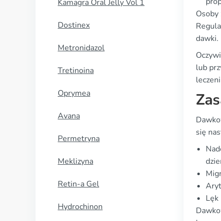
pro
Kamagra Oral Jelly Vol 1
Osoby 
Dostinex
Regula
dawki.
Metronidazol
Oczywi
lub pr
Tretinoina
leczeni
Oprymea
Zas
Avana
Dawkow
się nas
Permetryna
Nadc
Meklizyna
dzie
Migr
Retin-a Gel
Aryt
Lęk
Hydrochinon
Dawkow