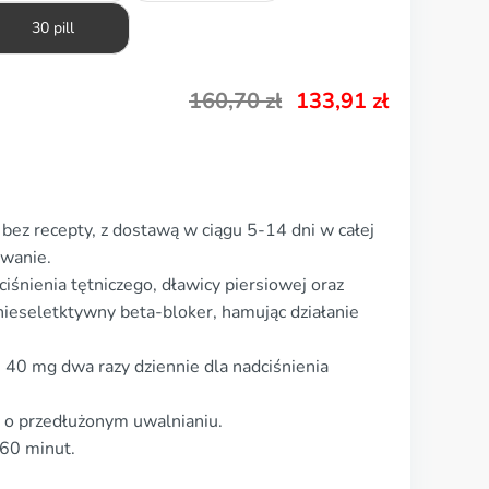
30 pill
160,70
zł
133,91
zł
bez recepty, z dostawą w ciągu 5-14 dni w całej
owanie.
iśnienia tętniczego, dławicy piersiowej oraz
 nieseletktywny beta-bloker, hamując działanie
j 40 mg dwa razy dziennie dla nadciśnienia
i o przedłużonym uwalnianiu.
-60 minut.