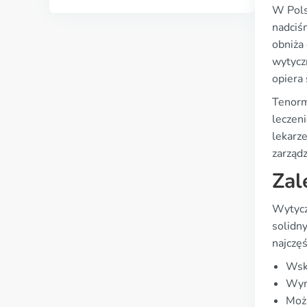
W Pols
nadciś
obniża 
wytycz
opiera
Tenorm
leczen
lekarz
zarząd
Zal
Wytycz
solidn
najczęś
Wska
Wyni
Moż