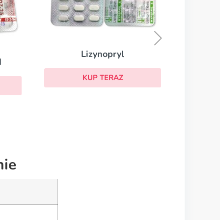
Lisiprol
KUP TERAZ
nie