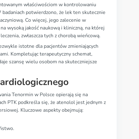
mentowanym właściwościom w kontrolowaniu
W badaniach potwierdzono, że lek ten skutecznie
naczyniową. Co więcej, jego zalecenie w
a wysoką jakość naukową i kliniczną, na której
 leczenia, zwłaszcza tych z chorobą wieńcową.
iezwykle istotne dla pacjentów zmieniających
dami. Kompletując terapeutyczny schemat,
 daje szansę wielu osobom na skuteczniejsze
ardiologicznego
nia Tenormin w Polsce opierają się na
h PTK podkreśla się, że atenolol jest jednym z
piersiowej. Kluczowe aspekty obejmują:
eństwo.