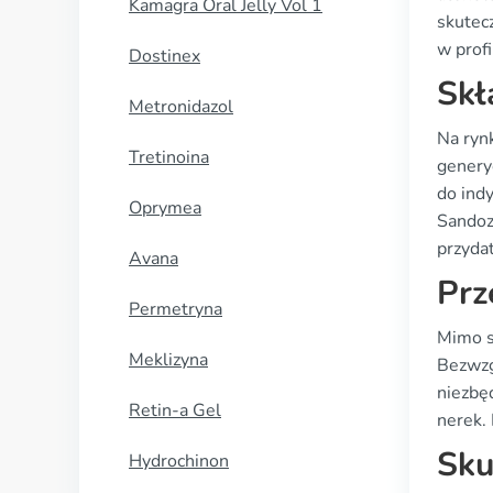
Kamagra Oral Jelly Vol 1
skutec
w profi
Dostinex
Skł
Metronidazol
Na ryn
Tretinoina
genery
do ind
Oprymea
Sandoz
przyda
Avana
Prz
Permetryna
Mimo s
Meklizyna
Bezwzg
niezbę
Retin-a Gel
nerek.
Sku
Hydrochinon