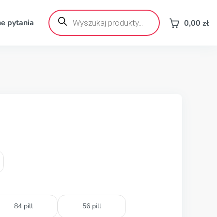
Wyszukiwarka
produktów
e pytania
0,00
zł
84 pill
56 pill