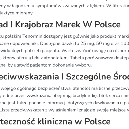
zny w łagodzeniu symptomów związanych z lękiem. W literaturz
laktyce migreny.
ad I Krajobraz Marek W Polsce
ku polskim Tenormin dostępny jest głównie jako produkt marki
czne odpowiedniki. Dostępne dawki to 25 mg, 50 mg oraz 100 
ywidualnych potrzeb pacjenta. Warto zwrócić uwagę na różnorod
, którzy oferują leki z atenololem. Tabela porównawcza dost
tna, by ułatwić pacjentom dokonanie wyboru.
eciwwskazania I Szczególne Śro
wojego ogólnego bezpieczeństwa, atenolol ma liczne przeciwws
lędne przeciwwskazania obejmują bradykardię, blok serca i n
dne jest także podanie informacji dotyczących dawkowania u pa
 Lista przeciwwskazań z wyjaśnieniami znajdzie swoje miejsce w
teczność kliniczna w Polsce