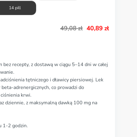
14 pill
49,08
zł
40,89
zł
 bez recepty, z dostawą w ciągu 5–14 dni w całej
owanie.
dciśnienia tętniczego i dławicy piersiowej. Lek
 beta-adrenergicznych, co prowadzi do
 ciśnienia krwi.
az dziennie, z maksymalną dawką 100 mg na
u 1-2 godzin.