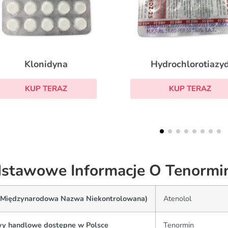
Lizynopryl
Hydrochlorotiazyd
KUP TERAZ
KUP TERAZ
stawowe Informacje O Tenormi
(Międzynarodowa Nazwa Niekontrolowana)
Atenolol
y handlowe dostępne w Polsce
Tenormin