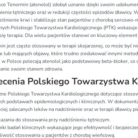
ce Tenormin (atenolol) zdobył uznanie dzięki swoim udoku
nienia tętniczego oraz w redukcji częstości epizodów dławicy. 
ciśnienie krwi i stabilizuje stan pacjentów z chorobą sercowo-
nych Polskiego Towarzystwa Kardiologicznego (PTK) wskazuje n
 się terapia. Dla wielu pacjentów stanowi on kluczowy element
in jest często stosowany w terapii skojarzonej, co może być n
ie lub mających objawy, które trudno zredukować innymi meto
e w Polsce polecają atenolol jako podstawowy beta-bloker, co
zanie swoim stanem zdrowia.
ecenia Polskiego Towarzystwa K
ne Polskiego Towarzystwa Kardiologicznego dotyczące stosowa
ych podstawach epidemiologicznych i klinicznych. W dokumentac
ciej zalecanych leków na nadciśnienie oraz w terapii dławicy 
zania do stosowania przy nadciśnieniu tętniczym.
ki badań klinicznych wykazujące jego efektywność i bezpiecz
liwość stosowania u pacjentów z chorobą wieńcową.