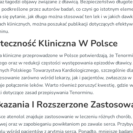
raz łagodzi objawy związane z dławicą. Bezpieczeństwo długo
o podkreślone przez autorów badań, co czyni go istotnym eleme
 się pytanie, jak długo można stosować ten lek i w jakich daw
ach klinicznych, można poszukać publikacji dotyczących efekty
inu.
teczność Kliniczna W Polsce
a kliniczne przeprowadzone w Polsce potwierdzają, że Tenormi
zego oraz w redukcji częstości występowania epizodów dławicy
nych Polskiego Towarzystwa Kardiologicznego, szczególnie dl
esowanie zarówno wśród lekarzy, jak i pacjentów, zwłaszcza w k
je połączenie leków. Warto również poruszyć kwestię, gdzie w 
ki dotyczące zasad przepisywania Tenorminu.
azania I Rozszerzone Zastosow
ce atenolol znajduje zastosowanie w leczeniu różnych chorób, 
owej oraz w zapobieganiu powikłaniom po zawale serca. Przyb
olu wśród pacjentów z arytmią serca. Ponadto, mniejsze badani