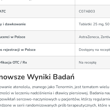
ATC
C07AB03
y i dawkowanie
Tabletki: 25 mg, 5
ucenci w Polsce
AstraZeneca, Zenti
s rejestracji w Polsce
Dostępny na recept
fikacja OTC / Rx
Na receptę
nowsze Wyniki Badań
owanie atenololu, znanego jako Tenormin, jest tematem wielu b
ności w leczeniu nadciśnienia i dławicy piersiowej. Badania n
 powikłań sercowo-naczyniowych u pacjentów, którzy regularnie
rdzone w serii randomizowanych prób terapeutycznych, które wy