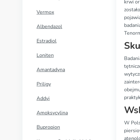
krwi o
został
Vermox
pojawia
badani
Albendazol
Tenorm
Estradiol
Sku
Loniten
Badani
tętnic
Amantadyna
wytycz
zainter
Priligy
obejmu
prakty
Addyi
Wsk
Amoksycylina
W Pols
Bupropion
piersi
atenol