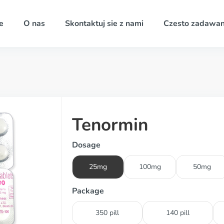
e
O nas
Skontaktuj sie z nami
Czesto zadawan
Tenormin
Dosage
25mg
100mg
50mg
Package
350 pill
140 pill