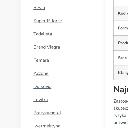
Revia
Kod 
Super P-force
Form
Tadalista
Prod
Brand Viagra
Statu
Femara
Klasy
Aczone
Dulsevia
Naj
Levitra
Zastos
skutecz
Prazykwantel
ryzyka
potwie
Iwermektyna