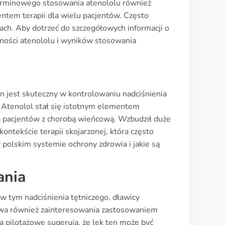
terminowego stosowania atenololu również
ntem terapii dla wielu pacjentów. Często
kach. Aby dotrzeć do szczegółowych informacji o
wności atenololu i wyników stosowania
n jest skuteczny w kontrolowaniu nadciśnienia
. Atenolol stał się istotnym elementem
a pacjentów z chorobą wieńcową. Wzbudził duże
ontekście terapii skojarzonej, która często
polskim systemie ochrony zdrowia i jakie są
ania
w tym nadciśnienia tętniczego, dławicy
ywa również zainteresowania zastosowaniem
a pilotażowe sugerują, że lek ten może być