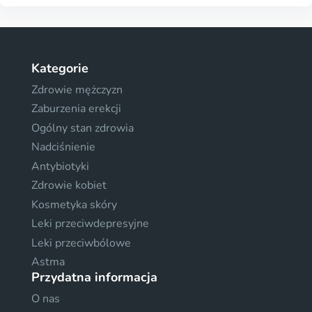
Kategorie
Zdrowie mężczyzn
Zaburzenia erekcji
Ogólny stan zdrowia
Nadciśnienie
Antybiotyki
Zdrowie kobiet
Kosmetyka skóry
Leki przeciwdepresyjne
Leki przeciwbólowe
Astma
Przydatna informacja
O nas