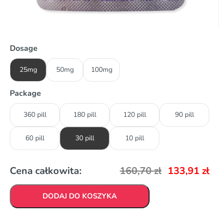
Dosage
25mg
50mg
100mg
Package
360 pill
180 pill
120 pill
90 pill
60 pill
30 pill
10 pill
Cena całkowita:
160,70
zł
133,91
zł
DODAJ DO KOSZYKA