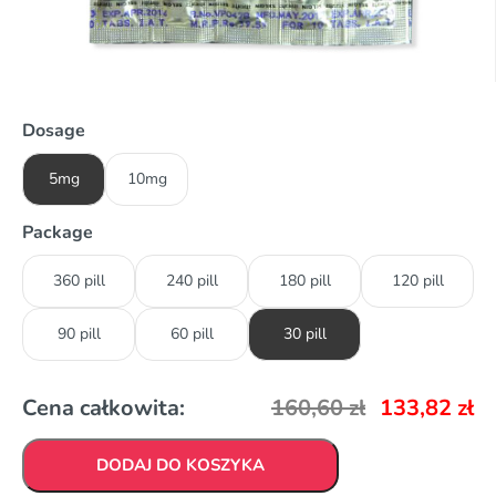
Dosage
5mg
10mg
Package
360 pill
240 pill
180 pill
120 pill
90 pill
60 pill
30 pill
Cena całkowita:
160,60
zł
133,82
zł
DODAJ DO KOSZYKA