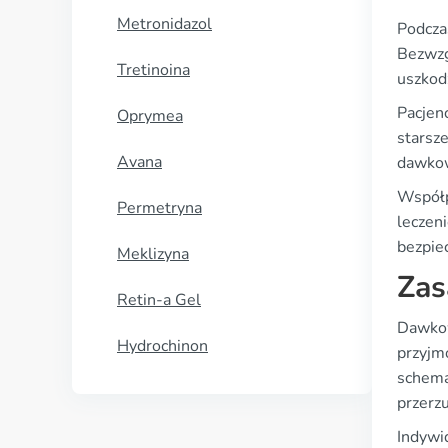
Metronidazol
Podcza
Bezwzg
Tretinoina
uszkod
Pacjen
Oprymea
starsz
Avana
dawkow
Współp
Permetryna
leczen
bezpiec
Meklizyna
Zas
Retin-a Gel
Dawkow
Hydrochinon
przyjm
schema
przerz
Indywi