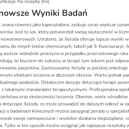
yfikacja: Na receptę (Rx)
nowsze Wyniki Badań
, znana również jako kapecytabina, zyskuje coraz większe uzna
orów. Jest to lek, który potwierdził swoją skuteczność w liczn
 nowotworowych. Ustalono, że Xeloda oferuje lepsze wyniki w
niu do innych leków chemicznych, takich jak 5-fluorouracyl. A
ą wyższe wskaźniki przeżycia w przypadku przerzutowego raka j
rdzają, że kluczem do sukcesu w terapii tym lekiem jest odp
rowanie pacjentów. Zastosowanie Xelody w polskiej onkologii s
wnymi efektami leczenia w dłuższym okresie. Warto jednak pa
dualnego podejścia. Ostateczne decyzje dotyczące terapii pow
 z lokalnymi standardami terapeutycznymi. Profesjonalna opie
czeństwa oraz skuteczności leczenia. Obecnie, wiele ośrodkó
a dotyczące Xelody, co może prowadzić do dalszych odkryć w za
cji o badaniach klinicznych można zasięgnąć porady u specjalisty
owali swoje samopoczucie i wszelkie działania niepożądane, 
ia. Tylko w ten sposób można osiągnąć jak najlepsze rezultaty