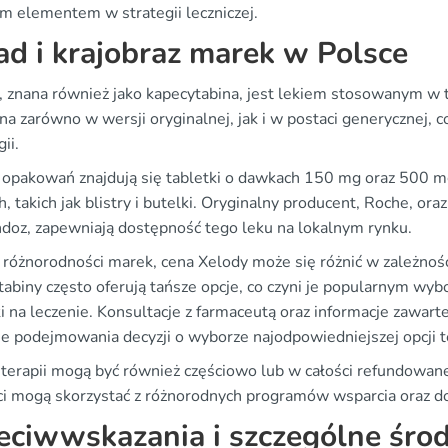
ym elementem w strategii leczniczej.
ad i krajobraz marek w Polsce
, znana również jako kapecytabina, jest lekiem stosowanym w 
a zarówno w wersji oryginalnej, jak i w postaci generycznej, c
ii.
opakowań znajdują się tabletki o dawkach 150 mg oraz 500 mg
, takich jak blistry i butelki. Oryginalny producent, Roche, ora
ndoz, zapewniają dostępność tego leku na lokalnym rynku.
 różnorodności marek, cena Xelody może się różnić w zależnośc
tabiny często oferują tańsze opcje, co czyni je popularnym wy
i na leczenie. Konsultacje z farmaceutą oraz informacje zawar
ie podejmowania decyzji o wyborze najodpowiedniejszej opcji t
 terapii mogą być również częściowo lub w całości refundowa
ci mogą skorzystać z różnorodnych programów wsparcia oraz dop
eciwwskazania i szczególne środ