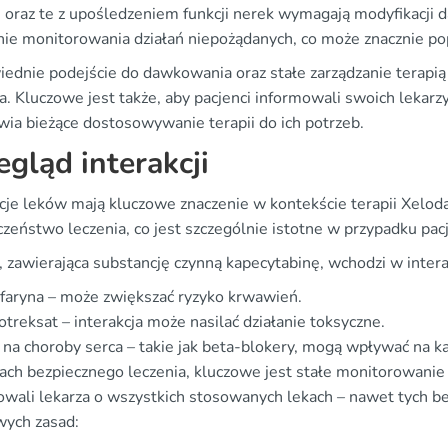
e oraz te z upośledzeniem funkcji nerek wymagają modyfikacji 
nie monitorowania działań niepożądanych, co może znacznie pop
ednie podejście do dawkowania oraz stałe zarządzanie terapią 
a. Kluczowe jest także, aby pacjenci informowali swoich lekar
wia bieżące dostosowywanie terapii do ich potrzeb.
egląd interakcji
kcje leków mają kluczowe znaczenie w kontekście terapii Xelo
czeństwo leczenia, co jest szczególnie istotne w przypadku pa
 zawierająca substancję czynną kapecytabinę, wchodzi w interak
aryna – może zwiększać ryzyko krwawień.
treksat – interakcja może nasilać działanie toksyczne.
 na choroby serca – takie jak beta-blokery, mogą wpływać na k
ch bezpiecznego leczenia, kluczowe jest stałe monitorowanie i
owali lekarza o wszystkich stosowanych lekach – nawet tych bez
wych zasad: