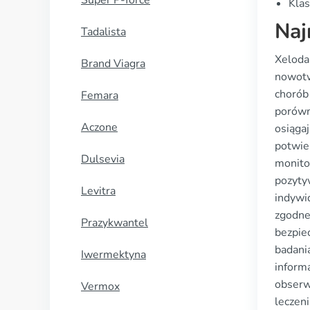
Super P-force
Klas
Naj
Tadalista
Xeloda
Brand Viagra
nowotw
chorób
Femara
porówna
Aczone
osiągaj
potwie
Dulsevia
monito
pozyty
Levitra
indywi
zgodne
Prazykwantel
bezpie
badani
Iwermektyna
informa
obserw
Vermox
leczen