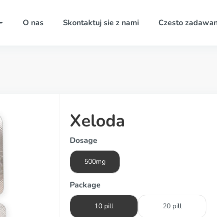
O nas
Skontaktuj sie z nami
Czesto zadawan
Xeloda
Dosage
500mg
Package
10 pill
20 pill