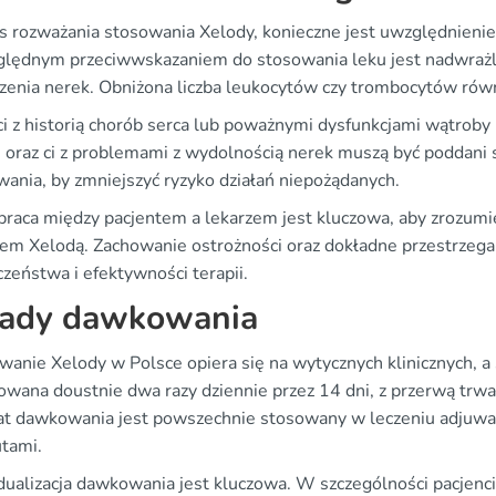
s rozważania stosowania Xelody, konieczne jest uwzględnienie
lędnym przeciwwskazaniem do stosowania leku jest nadwrażl
zenia nerek. Obniżona liczba leukocytów czy trombocytów rów
ci z historią chorób serca lub poważnymi dysfunkcjami wątroby
e oraz ci z problemami z wydolnością nerek muszą być poddani
ania, by zmniejszyć ryzyko działań niepożądanych.
raca między pacjentem a lekarzem jest kluczowa, aby zrozumieć
iem Xelodą. Zachowanie ostrożności oraz dokładne przestrzega
zeństwa i efektywności terapii.
ady dawkowania
anie Xelody w Polsce opiera się na wytycznych klinicznych, 
owana doustnie dwa razy dziennie przez 14 dni, z przerwą trwał
t dawkowania jest powszechnie stosowany w leczeniu adjuwant
utami.
dualizacja dawkowania jest kluczowa. W szczególności pacjenc