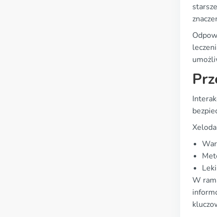
starsz
znacze
Odpowi
leczeni
umożli
Prz
Intera
bezpie
Xeloda,
Warf
Meto
Leki
W rama
inform
kluczo