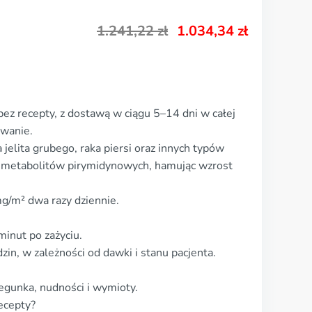
1.241,22
zł
1.034,34
zł
ez recepty, z dostawą w ciągu 5–14 dni w całej
owanie.
jelita grubego, raka piersi oraz innych typów
r metabolitów pirymidynowych, hamując wzrost
/m² dwa razy dziennie.
minut po zażyciu.
in, w zależności od dawki i stanu pacjenta.
egunka, nudności i wymioty.
ecepty?