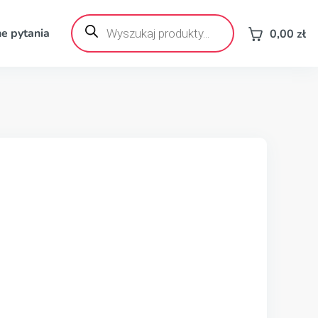
Wyszukiwarka
produktów
e pytania
0,00
zł