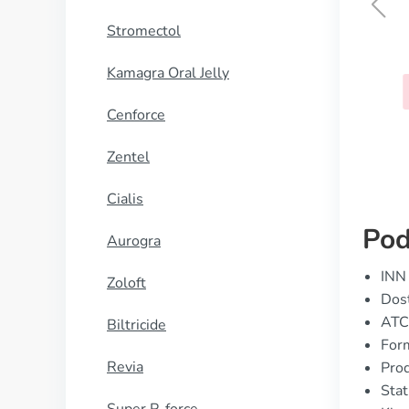
Stromectol
Rheumatrex
Kamagra Oral Jelly
KUP TERAZ
Cenforce
Zentel
Cialis
Pod
Aurogra
INN
Zoloft
Dos
ATC
Biltricide
Form
Revia
Prod
Stat