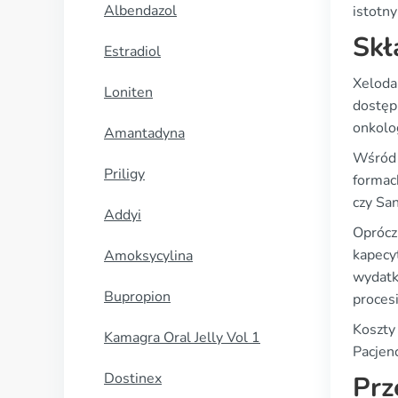
Albendazol
istotn
Skł
Estradiol
Xeloda
Loniten
dostępn
onkolog
Amantadyna
Wśród 
Priligy
formach
czy Sa
Addyi
Oprócz
kapecy
Amoksycylina
wydatk
Bupropion
proces
Koszty
Kamagra Oral Jelly Vol 1
Pacjen
Dostinex
Prz