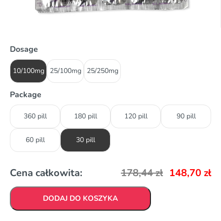
Dosage
10/100mg
25/100mg
25/250mg
Package
360 pill
180 pill
120 pill
90 pill
60 pill
30 pill
Cena całkowita:
178,44
zł
148,70
zł
DODAJ DO KOSZYKA