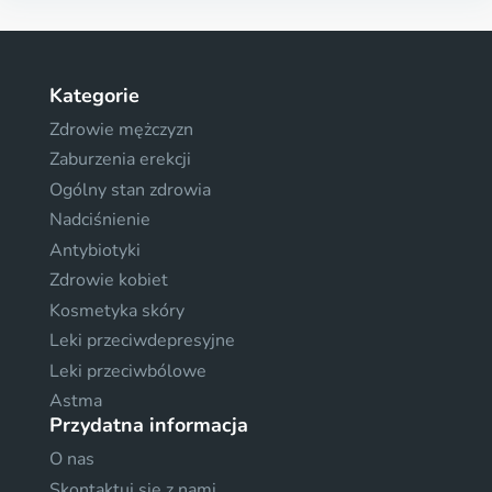
Kategorie
Zdrowie mężczyzn
Zaburzenia erekcji
Ogólny stan zdrowia
Nadciśnienie
Antybiotyki
Zdrowie kobiet
Kosmetyka skóry
Leki przeciwdepresyjne
Leki przeciwbólowe
Astma
Przydatna informacja
O nas
Skontaktuj sie z nami