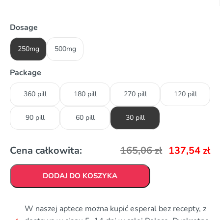
Dosage
250mg
500mg
Package
360 pill
180 pill
270 pill
120 pill
90 pill
60 pill
30 pill
Cena całkowita:
165,06
zł
137,54
zł
DODAJ DO KOSZYKA
W naszej aptece można kupić esperal bez recepty, z