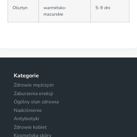
Olsztyn
warmińsko-
5–9 dni
mazurskie
Kategorie
Zdrowie mężczyzn
Zaburzenia erekcji
Ogólny stan zdrowia
Nadciśnienie
Antybiotyki
Zdrowie kobiet
Kosmetyka skóry