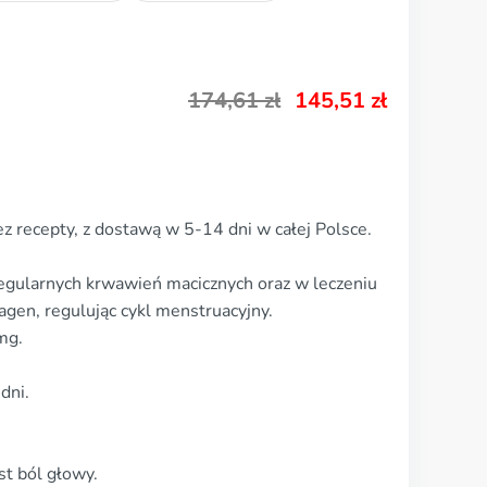
174,61
zł
145,51
zł
z recepty, z dostawą w 5-14 dni w całej Polsce.
regularnych krwawień macicznych oraz w leczeniu
gen, regulując cykl menstruacyjny.
mg.
dni.
t ból głowy.