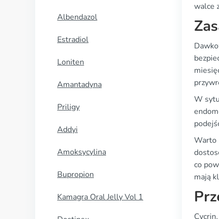
walce 
Albendazol
Zas
Estradiol
Dawkow
bezpie
Loniten
miesię
przywró
Amantadyna
W sytua
Priligy
endome
podejś
Addyi
Warto 
Amoksycylina
dostos
co pow
Bupropion
mają kl
Prz
Kamagra Oral Jelly Vol 1
Cycrin,