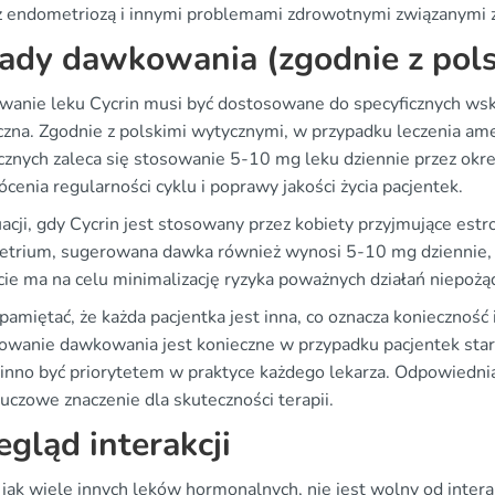
z endometriozą i innymi problemami zdrowotnymi związanymi 
ady dawkowania (zgodnie z pol
anie leku Cycrin musi być dostosowane do specyficznych wskaza
czna. Zgodnie z polskimi wytycznymi, w przypadku leczenia a
cznych zaleca się stosowanie 5-10 mg leku dziennie przez okres
cenia regularności cyklu i poprawy jakości życia pacjentek.
cji, gdy Cycrin jest stosowany przez kobiety przyjmujące estr
trium, sugerowana dawka również wynosi 5-10 mg dziennie, a
cie ma na celu minimalizację ryzyka poważnych działań niepożą
pamiętać, że każda pacjentka jest inna, co oznacza konieczność
owanie dawkowania jest konieczne w przypadku pacjentek star
inno być priorytetem w praktyce każdego lekarza. Odpowiedni
uczowe znaczenie dla skuteczności terapii.
egląd interakcji
 jak wiele innych leków hormonalnych, nie jest wolny od intera