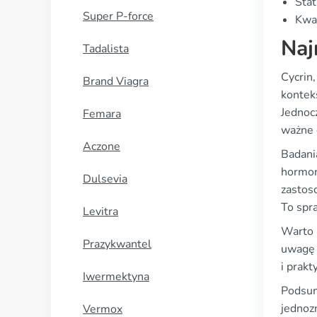
Stat
Super P-force
Kwal
Naj
Tadalista
Cycrin
Brand Viagra
kontek
Jednoc
Femara
ważne 
Aczone
Badani
hormona
Dulsevia
zastos
To spra
Levitra
Warto 
Prazykwantel
uwagę 
i prak
Iwermektyna
Podsum
jednoz
Vermox