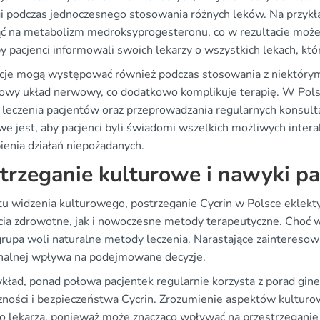
i podczas jednoczesnego stosowania różnych leków. Na przyk
ć na metabolizm medroksyprogesteronu, co w rezultacie może
by pacjenci informowali swoich lekarzy o wszystkich lekach, któ
kcje mogą występować również podczas stosowania z niektórymi
owy układ nerwowy, co dodatkowo komplikuje terapię. W Pols
i leczenia pacjentów oraz przeprowadzania regularnych konsulta
e jest, aby pacjenci byli świadomi wszelkich możliwych interak
ienia działań niepożądanych.
trzeganie kulturowe i nawyki p
tu widzenia kulturowego, postrzeganie Cycrin w Polsce eklekt
cia zdrowotne, jak i nowoczesne metody terapeutyczne. Choć w
grupa woli naturalne metody leczenia. Narastające zainteresow
alnej wpływa na podejmowane decyzje.
ykład, ponad połowa pacjentek regularnie korzysta z porad gin
zności i bezpieczeństwa Cycrin. Zrozumienie aspektów kulturo
o lekarza, ponieważ może znacząco wpływać na przestrzeganie 