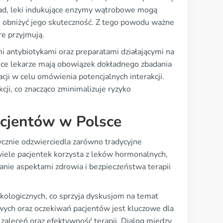
ład, leki indukujące enzymy wątrobowe mogą
 obniżyć jego skuteczność. Z tego powodu ważne
re przyjmują.
 antybiotykami oraz preparatami działającymi na
ce lekarze mają obowiązek dokładnego zbadania
cji w celu omówienia potencjalnych interakcji.
cji, co znacząco zminimalizuje ryzyko
acjentów w Polsce
ycznie odzwierciedla zarówno tradycyjne
iele pacjentek korzysta z leków hormonalnych,
anie aspektami zdrowia i bezpieczeństwa terapii
ekologicznych, co sprzyja dyskusjom na temat
wych oraz oczekiwań pacjentów jest kluczowe dla
zaleceń oraz efektywność terapii. Dialog między