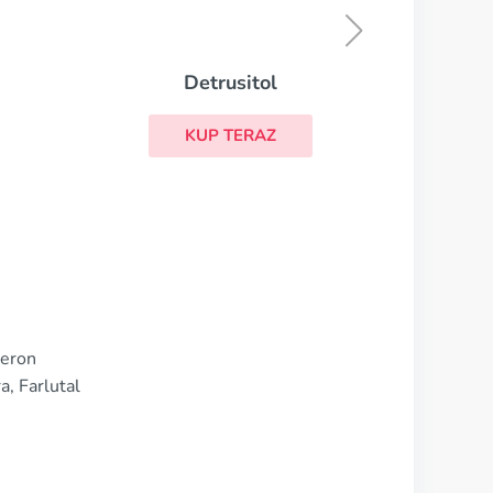
KUP TERAZ
teron
, Farlutal