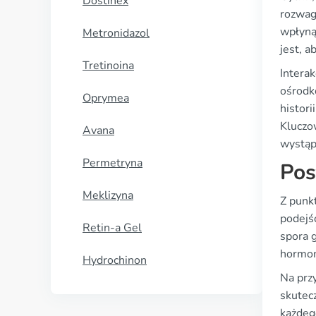
Dostinex
rozwag
wpłyną
Metronidazol
jest, a
Tretinoina
Intera
ośrodk
Oprymea
histori
Kluczow
Avana
wystąp
Permetryna
Pos
Meklizyna
Z punk
podejś
Retin-a Gel
spora 
hormon
Hydrochinon
Na prz
skutec
każdeg