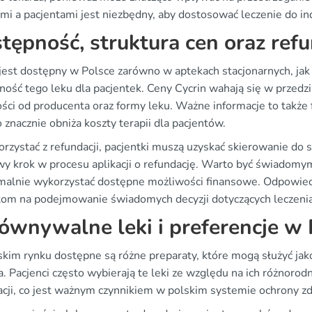
ami a pacjentami jest niezbędny, aby dostosować leczenie do in
tępność, struktura cen oraz ref
 jest dostępny w Polsce zarówno w aptekach stacjonarnych, jak 
ność tego leku dla pacjentek. Ceny Cycrin wahają się w przed
ości od producenta oraz formy leku. Ważne informacje to także 
 znacznie obniża koszty terapii dla pacjentów.
rzystać z refundacji, pacjentki muszą uzyskać skierowanie do s
wy krok w procesu aplikacji o refundację. Warto być świadom
alnie wykorzystać dostępne możliwości finansowe. Odpowiedn
tom na podejmowanie świadomych decyzji dotyczących leczenia
ównywalne leki i preferencje w 
skim rynku dostępne są różne preparaty, które mogą służyć jak
a. Pacjenci często wybierają te leki ze względu na ich różnor
acji, co jest ważnym czynnikiem w polskim systemie ochrony z