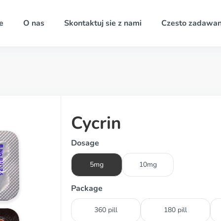
e
O nas
Skontaktuj sie z nami
Czesto zadawan
Cycrin
Dosage
5mg
10mg
Package
360 pill
180 pill