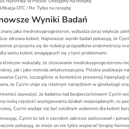
us rejestracji w Polsce: Dostępny na receptę
ifikacja OTC / Rx: Tylko na receptę
nowsze Wyniki Badań
, znany jako medroksyprogesteron, wzbudza coraz większe zai
ście zdrowia kobiet. Najnowsze wyniki badań pokazują, że Cycri
ześnie przyczynia się do redukcji przypadków endometriozy ora
dla wielu kobiet zmagających się z tymi problemami.
a kliniczne wykazały, że stosowanie medroksyprogesteronu mo
lnej, jak i jako metoda antykoncepcyjna. Polskie publikacje n
owania Cycrin, szczególnie w kontekście prewencji hiperplazji
wia, że Cycrin staje się istotnym narzędziem w ginekologii ora
również zauważyć, że badania nad bezpieczeństwem Cycrin wciąż
na niską częstość występowania działań niepożądanych, co pod
tycznej, Cycrin wydaje się być solidnym wyborem dla kobiet bo
owując, Cycrin to lek o szerokim zakresie zastosowań i potwi
nacznie pokazują, że może on nie tylko wspierać terapię hormo