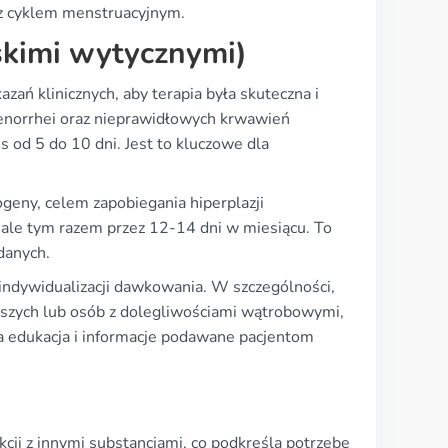
z cyklem menstruacyjnym.
skimi wytycznymi)
ń klinicznych, aby terapia była skuteczna i
menorrhei oraz nieprawidłowych krwawień
 od 5 do 10 dni. Jest to kluczowe dla
ogeny, celem zapobiegania hiperplazji
le tym razem przez 12-14 dni w miesiącu. To
danych.
 indywidualizacji dawkowania. W szczególności,
szych lub osób z dolegliwościami wątrobowymi,
a edukacja i informacje podawane pacjentom
kcji z innymi substancjami, co podkreśla potrzebę