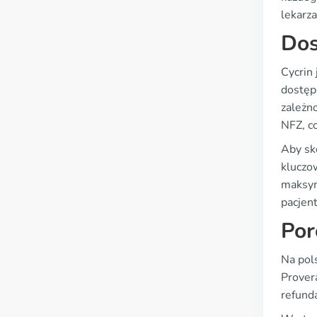
lekarz
Dos
Cycrin
dostęp
zależn
NFZ, co
Aby sko
kluczo
maksym
pacjen
Por
Na pol
Prover
refund