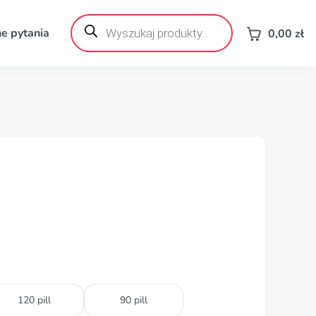
Wyszukiwarka
produktów
e pytania
0,00
zł
120 pill
90 pill