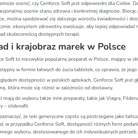
omoże ocenić, czy Cenforce Soft jest odpowiedni dla Ciebie. De
fesjonalnej ocenie stanu zdrowia i konkretnej diagnozie. Bior
ce, można spodziewać się dalszego wzrostu świadomości i dost
cznie, ekosystem zdrowotny ewoluuje, aby lepiej odpowiadać na
ad skutecznością dostępnych terapii.
ad i krajobraz marek w Polsce
ce Soft to niezwykle popularny preparat w Polsce, mający w skł
ostępny w formie łatwych do żucia tabletek, co sprawia, że jeg
ględem dostępności w polskich aptekach, Cenforce Soft jest
nę, która może się różnić w zależności od dostawcy.
i mają do wyboru także inne preparaty, takie jak Viagra, Filde
 – sildenafil.
zaznaczyć, że leki generyczne często są postrzegane jako tań
ad, w przypadku Cenforce Soft, dostępność różnych form podan
mego wyboru, dostosowanego do ich indywidualnych potrzeb.