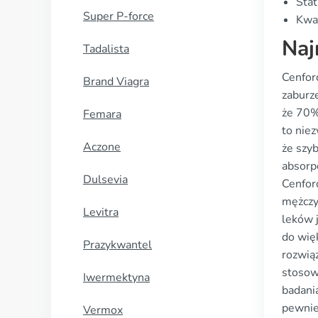
Stat
Super P-force
Kwal
Naj
Tadalista
Cenforc
Brand Viagra
zaburze
że 70%
Femara
to nie
Aczone
że szy
absorpc
Dulsevia
Cenforc
mężczy
Levitra
leków 
do wię
Prazykwantel
rozwią
stosow
Iwermektyna
badania
pewnie,
Vermox