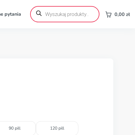
Wyszukiwarka
produktów
e pytania
0,00
zł
90 pill
120 pill