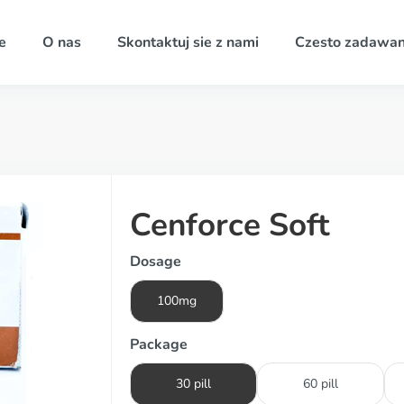
e
O nas
Skontaktuj sie z nami
Czesto zadawan
Cenforce Soft
Dosage
100mg
Package
30 pill
60 pill