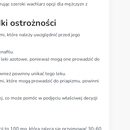
rując szeroki wachlarz opcji dla mężczyzn z
ki ostrożności
i, które należy uwzględnić przed jego
nafilu.
h leki azotowe, ponieważ mogą one prowadzić do
wnież powinny unikać tego leku.
mi, które mogą prowadzić do priapizmu, powinni
ej, co może pomóc w podjęciu właściwej decyzji
ji to 100 mg, którą zaleca się przyjmować 30-60