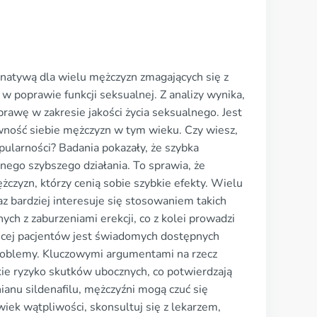
ternatywą dla wielu mężczyzn zmagających się z
 w poprawie funkcji seksualnej. Z analizy wynika,
rawę w zakresie jakości życia seksualnego. Jest
ewność siebie mężczyzn w tym wieku. Czy wiesz,
ularności? Badania pokazały, że szybka
anego szybszego działania. To sprawia, że
żczyzn, którzy cenią sobie szybkie efekty. Wielu
 bardziej interesuje się stosowaniem takich
ch z zaburzeniami erekcji, co z kolei prowadzi
ęcej pacjentów jest świadomych dostępnych
 problemy. Kluczowymi argumentami na rzecz
kie ryzyko skutków ubocznych, co potwierdzają
ianu sildenafilu, mężczyźni mogą czuć się
wiek wątpliwości, skonsultuj się z lekarzem,