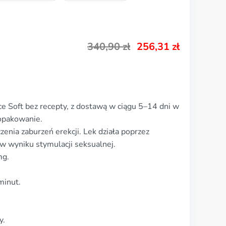
340,90
zł
256,31
zł
e Soft bez recepty, z dostawą w ciągu 5–14 dni w
 opakowanie.
zenia zaburzeń erekcji. Lek działa poprzez
w wyniku stymulacji seksualnej.
mg.
minut.
y.