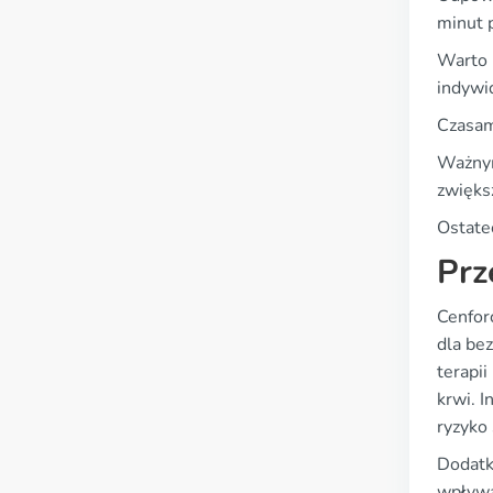
minut 
Warto 
indywi
Czasam
Ważnym
zwięks
Ostate
Prz
Cenforc
dla be
terapi
krwi. I
ryzyko
Dodatk
wpływać