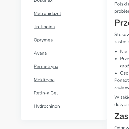
Dostinex
Polski 
proble
Metronidazol
Prz
Tretinoina
Stosow
Oprymea
zastos
Nie 
Avana
Prze
groź
Permetryna
Osob
Meklizyna
Ponadt
zachow
Retin-a Gel
W taki
dotyczą
Hydrochinon
Zas
Odpowi