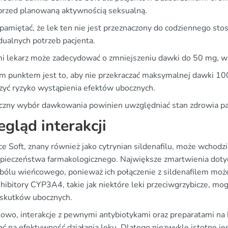
przed planowaną aktywnością seksualną.
pamiętać, że lek ten nie jest przeznaczony do codziennego st
dualnych potrzeb pacjenta.
i lekarz może zadecydować o zmniejszeniu dawki do 50 mg, w za
 punktem jest to, aby nie przekraczać maksymalnej dawki 10
zyć ryzyko wystąpienia efektów ubocznych.
czny wybór dawkowania powinien uwzględniać stan zdrowia pac
egląd interakcji
e Soft, znany również jako cytrynian sildenafilu, może wchodzi
zpieczeństwa farmakologicznego. Największe zmartwienia dotyc
i bólu wieńcowego, ponieważ ich połączenie z sildenafilem moż
nhibitory CYP3A4, takie jak niektóre leki przeciwgrzybicze, mog
 skutków ubocznych.
owo, interakcje z pewnymi antybiotykami oraz preparatami n
 na efektywność działania leku. Dlatego niezwykle istotne jes