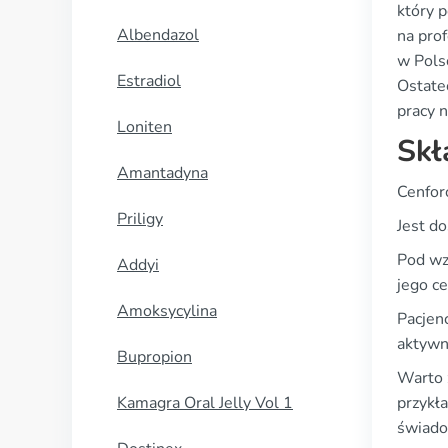
który p
Albendazol
na pro
w Pols
Estradiol
Ostate
pracy n
Loniten
Skł
Amantadyna
Cenfor
Priligy
Jest d
Pod wz
Addyi
jego ce
Amoksycylina
Pacjenc
aktywny
Bupropion
Warto 
Kamagra Oral Jelly Vol 1
przykł
świado