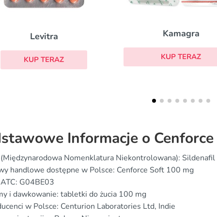
Kamagra
Kamagra Oral Jel
KUP TERAZ
KUP TERAZ
stawowe Informacje o Cenforce 
(Międzynarodowa Nomenklatura Niekontrolowana): Sildenafil 
wy handlowe dostępne w Polsce: Cenforce Soft 100 mg
 ATC: G04BE03
y i dawkowanie: tabletki do żucia 100 mg
ucenci w Polsce: Centurion Laboratories Ltd, Indie