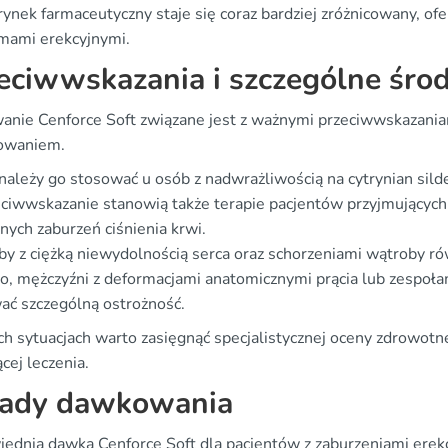
rynek farmaceutyczny staje się coraz bardziej zróżnicowany, ofe
mami erekcyjnymi.
eciwwskazania i szczególne środ
anie Cenforce Soft związane jest z ważnymi przeciwwskazaniam
owaniem.
należy go stosować u osób z nadwrażliwością na cytrynian silde
ciwwskazanie stanowią także terapie pacjentów przyjmującyc
nych zaburzeń ciśnienia krwi.
y z ciężką niewydolnością serca oraz schorzeniami wątroby ró
o, mężczyźni z deformacjami anatomicznymi prącia lub zespoła
ać szczególną ostrożność.
ch sytuacjach warto zasięgnąć specjalistycznej oceny zdrowotn
cej leczenia.
ady dawkowania
ednia dawka Cenforce Soft dla pacjentów z zaburzeniami erekc