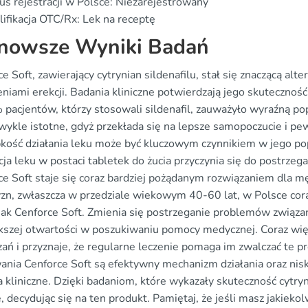
us rejestracji w Polsce: Niezarejestrowany
ifikacja OTC/Rx: Lek na receptę
nowsze Wyniki Badań
e Soft, zawierający cytrynian sildenafilu, stał się znaczącą al
niami erekcji. Badania kliniczne potwierdzają jego skuteczność
 pacjentów, którzy stosowali sildenafil, zauważyło wyraźną pop
zwykle istotne, gdyż przekłada się na lepsze samopoczucie i p
bkość działania leku może być kluczowym czynnikiem w jego pop
ja leku w postaci tabletek do żucia przyczynia się do postrzeg
e Soft staje się coraz bardziej pożądanym rozwiązaniem dla mę
zn, zwłaszcza w przedziale wiekowym 40-60 lat, w Polsce coraz
jak Cenforce Soft. Zmienia się postrzeganie problemów związany
kszej otwartości w poszukiwaniu pomocy medycznej. Coraz wi
zań i przyznaje, że regularne leczenie pomaga im zwalczać te
ania Cenforce Soft są efektywny mechanizm działania oraz nis
 kliniczne. Dzięki badaniom, które wykazały skuteczność cytryn
 decydując się na ten produkt. Pamiętaj, że jeśli masz jakiekol