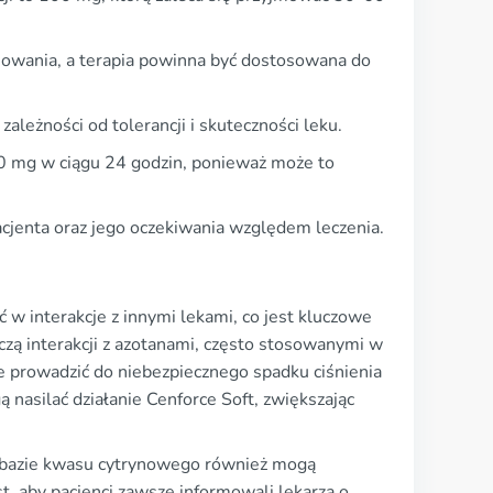
osowania, a terapia powinna być dostosowana do
leżności od tolerancji i skuteczności leku.
0 mg w ciągu 24 godzin, ponieważ może to
jenta oraz jego oczekiwania względem leczenia.
ć w interakcje z innymi lekami, co jest kluczowe
zą interakcji z azotanami, często stosowanymi w
e prowadzić do niebezpiecznego spadku ciśnienia
ą nasilać działanie Cenforce Soft, zwiększając
a bazie kwasu cytrynowego również mogą
t, aby pacjenci zawsze informowali lekarza o