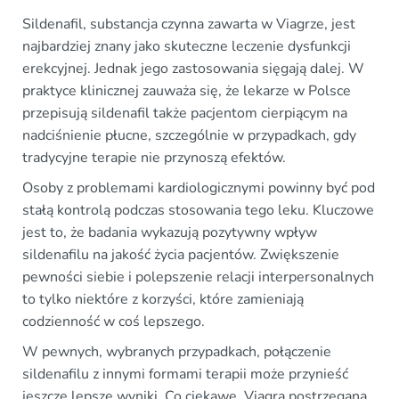
Sildenafil, substancja czynna zawarta w Viagrze, jest
najbardziej znany jako skuteczne leczenie dysfunkcji
erekcyjnej. Jednak jego zastosowania sięgają dalej. W
praktyce klinicznej zauważa się, że lekarze w Polsce
przepisują sildenafil także pacjentom cierpiącym na
nadciśnienie płucne, szczególnie w przypadkach, gdy
tradycyjne terapie nie przynoszą efektów.
Osoby z problemami kardiologicznymi powinny być pod
stałą kontrolą podczas stosowania tego leku. Kluczowe
jest to, że badania wykazują pozytywny wpływ
sildenafilu na jakość życia pacjentów. Zwiększenie
pewności siebie i polepszenie relacji interpersonalnych
to tylko niektóre z korzyści, które zamieniają
codzienność w coś lepszego.
W pewnych, wybranych przypadkach, połączenie
sildenafilu z innymi formami terapii może przynieść
jeszcze lepsze wyniki. Co ciekawe, Viagra postrzegana