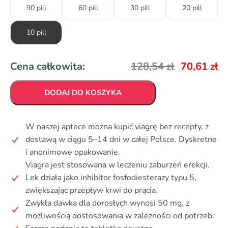
90 pill
60 pill
30 pill
20 pill
10 pill
Cena całkowita:
128,54
zł
70,61
zł
DODAJ DO KOSZYKA
W naszej aptece można kupić viagrę bez recepty, z
dostawą w ciągu 5–14 dni w całej Polsce. Dyskretne
i anonimowe opakowanie.
Viagra jest stosowana w leczeniu zaburzeń erekcji.
Lek działa jako inhibitor fosfodiesterazy typu 5,
zwiększając przepływ krwi do prącia.
Zwykła dawka dla dorosłych wynosi 50 mg, z
możliwością dostosowania w zależności od potrzeb.