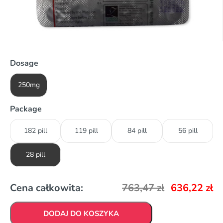
Dosage
250mg
Package
182 pill
119 pill
84 pill
56 pill
28 pill
Cena całkowita:
763,47
zł
636,22
zł
DODAJ DO KOSZYKA