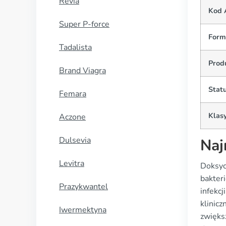
Revia
Kod 
Super P-force
Formy
Tadalista
Prod
Brand Viagra
Statu
Femara
Klasy
Aczone
Dulsevia
Naj
Levitra
Doksycy
bakter
Prazykwantel
infekcj
klinic
Iwermektyna
zwięks