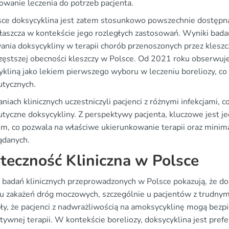
owanie leczenia do potrzeb pacjenta.
ce doksycyklina jest zatem stosunkowo powszechnie dostępna.
właszcza w kontekście jego rozległych zastosowań. Wyniki bada
nia doksycykliny w terapii chorób przenoszonych przez kleszcze
częstszej obecności kleszczy w Polsce. Od 2021 roku obserwuj
kliną jako lekiem pierwszego wyboru w leczeniu boreliozy, co 
utycznych.
iach klinicznych uczestniczyli pacjenci z różnymi infekcjami, 
utyczne doksycykliny. Z perspektywy pacjenta, kluczowe jest j
em, co pozwala na właściwe ukierunkowanie terapii oraz minima
ądanych.
teczność Kliniczna w Polsce
 badań klinicznych przeprowadzonych w Polsce pokazują, że d
iu zakażeń dróg moczowych, szczególnie u pacjentów z trudnymi
ły, że pacjenci z nadwrażliwością na amoksycyklinę mogą bezpie
atywnej terapii. W kontekście boreliozy, doksycyklina jest pr