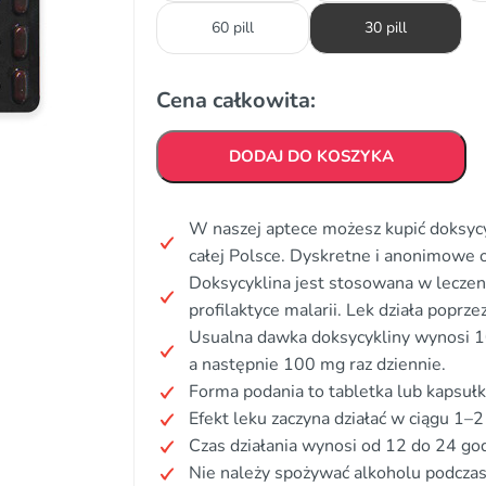
60 pill
30 pill
Cena całkowita:
DODAJ DO KOSZYKA
W naszej aptece możesz kupić doksycy
całej Polsce. Dyskretne i anonimowe
Doksycyklina jest stosowana w leczeni
profilaktyce malarii. Lek działa poprz
Usualna dawka doksycykliny wynosi 10
a następnie 100 mg raz dziennie.
Forma podania to tabletka lub kapsułk
Efekt leku zaczyna działać w ciągu 1–2
Czas działania wynosi od 12 do 24 god
Nie należy spożywać alkoholu podczas 