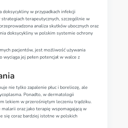
 doksycykliny w przypadkach infekcji
 strategiach terapeutycznych, szczególnie w
 przeprowadzona analiza skutków ubocznych oraz
nia doksycykliny w polskim systemie ochrony
samych pacjentów, jest możliwość używania
 wyciąga jej pełen potencjał w walce z
ania
je nie tylko zapalenie płuc i boreliozę, ale
Mycoplasma. Ponadto, w dermatologii
ym lekiem w przerośniętym leczeniu trądziku.
kę malarii oraz jako terapię wspomagającą w
 się coraz bardziej istotne w polskich