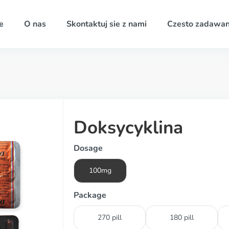
e
O nas
Skontaktuj sie z nami
Czesto zadawan
Doksycyklina
Dosage
100mg
Package
270 pill
180 pill