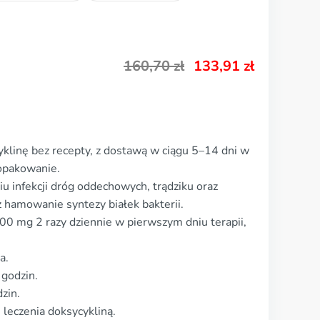
160,70
zł
133,91
zł
klinę bez recepty, z dostawą w ciągu 5–14 dni w
 opakowanie.
u infekcji dróg oddechowych, trądziku oraz
ez hamowanie syntezy białek bakterii.
0 mg 2 razy dziennie w pierwszym dniu terapii,
a.
 godzin.
zin.
leczenia doksycykliną.