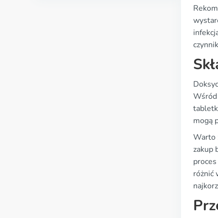
Rekome
wystar
infekc
czynni
Skł
Doksyc
Wśród 
tabletk
mogą p
Warto 
zakup 
proces
różnić 
najkorz
Prz