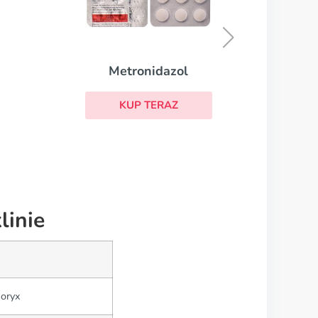
Terbinafina
KUP TERAZ
linie
Doryx