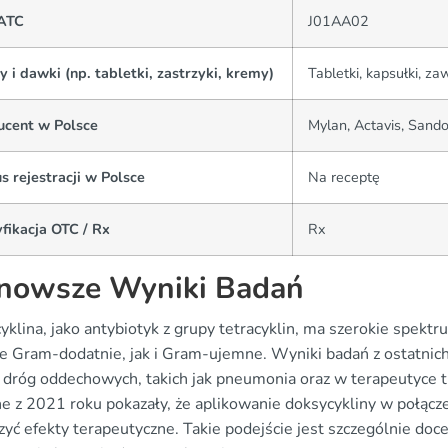
ATC
J01AA02
 i dawki (np. tabletki, zastrzyki, kremy)
Tabletki, kapsułki, za
ucent w Polsce
Mylan, Actavis, Sando
s rejestracji w Polsce
Na receptę
fikacja OTC / Rx
Rx
nowsze Wyniki Badań
klina, jako antybiotyk z grupy tetracyklin, ma szerokie spektr
ie Gram-dodatnie, jak i Gram-ujemne. Wyniki badań z ostatnich
i dróg oddechowych, takich jak pneumonia oraz w terapeutyce tr
zne z 2021 roku pokazały, że aplikowanie doksycykliny w połąc
zyć efekty terapeutyczne. Takie podejście jest szczególnie do