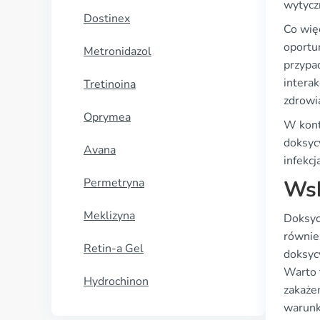
wytycz
Dostinex
Co wię
oportu
Metronidazol
przypa
intera
Tretinoina
zdrowi
Oprymea
W kont
doksyc
Avana
infekcj
Permetryna
Wsk
Meklizyna
Doksycy
równie
Retin-a Gel
doksyc
Warto t
Hydrochinon
zakażen
warunk