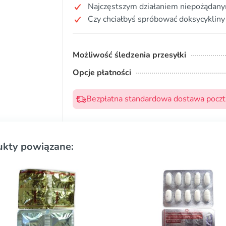
Najczęstszym działaniem niepożądany
Czy chciałbyś spróbować doksycykliny
Możliwość śledzenia przesyłki
Opcje płatności
Bezpłatna standardowa dostawa pocztą
ukty powiązane: