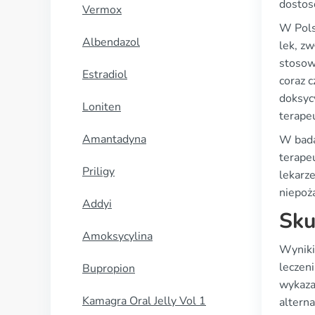
dostos
Vermox
W Pols
Albendazol
lek, z
stosowa
Estradiol
coraz 
doksycy
Loniten
terape
Amantadyna
W badan
terape
Priligy
lekarz
niepoż
Addyi
Sku
Amoksycylina
Wyniki
leczen
Bupropion
wykaza
Kamagra Oral Jelly Vol 1
altern