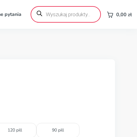
Wyszukiwarka
produktów
e pytania
0,00
zł
120 pill
90 pill