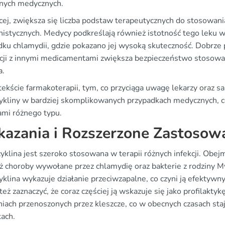
nych medycznych.
cej, zwiększa się liczba podstaw terapeutycznych do stosowania
nistycznych. Medycy podkreślają również istotność tego leku w
dku chlamydii, gdzie pokazano jej wysoką skuteczność. Dobrze
kcji z innymi medicamentami zwiększa bezpieczeństwo stosowa
a.
ekście farmakoterapii, tym, co przyciąga uwagę lekarzy oraz 
ykliny w bardziej skomplikowanych przypadkach medycznych, co
ami różnego typu.
azania i Rozszerzone Zastosow
klina jest szeroko stosowana w terapii różnych infekcji. Obejmu
ż choroby wywołane przez chlamydię oraz bakterie z rodziny 
yklina wykazuje działanie przeciwzapalne, co czyni ją efektywn
eż zaznaczyć, że coraz częściej ją wskazuje się jako profilakty
iach przenoszonych przez kleszcze, co w obecnych czasach staje
ach.