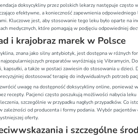
ndacja doksycykliny przez polskich lekarzy następuje często w
czająco efektywne, a konieczność zapewnienia odpowiedniego l
jami. Kluczowe jest, aby stosowanie tego leku było oparte na i
kach medycznych, które pomagają w podjęciu odpowiedniej decy
ad i krajobraz marek w Polsce
yklina, znana jako silny antybiotyk, jest dostępna w różnych 
najpopularniejszych preparatów wyróżniają się Vibramycin, Dor
i, kapsułki, a także w postaci zawiesin do stosowania u dzieci
recyzyjniej dostosować terapię do indywidualnych potrzeb pac
zwrócić uwagę na dostępność doksycykliny online, ponieważ wi
bez recepty. Pacjenci często poszukują możliwości nabycia lek
 leczenia, szczególnie w przypadku nagłych przypadków. Co ist
w zależności od producenta i formy podania. Wybór pacjentów c
ystniejszej oferty.
eciwwskazania i szczególne środ