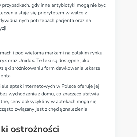
 przypadkach, gdy inne antybiotyki mogą nie być
eczenia staje się priorytetem w walce z
ndywidualnych potrzebach pacjenta oraz na
zji.
formach i pod wieloma markami na polskim rynku.
yx oraz Unidox. Te leki są dostępne jako
. Dzięki zróżnicowaniu form dawkowania lekarze
jenta.
ele aptek internetowych w Polsce oferuje jej
u bez wychodzenia z domu, co znacząco ułatwia
otne, ceny doksycykliny w aptekach mogą się
zęsto związany jest z chęcią znalezienia
ki ostrożności