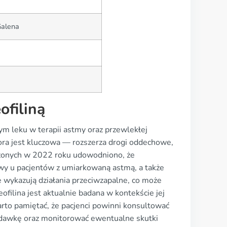
Galena
ofiliną
nym leku w terapii astmy oraz przewlekłej
tora jest kluczowa — rozszerza drogi oddechowe,
dzonych w 2022 roku udowodniono, że
wy u pacjentów z umiarkowaną astmą, a także
 wykazują działania przeciwzapalne, co może
filina jest aktualnie badana w kontekście jej
arto pamiętać, że pacjenci powinni konsultować
ć dawkę oraz monitorować ewentualne skutki