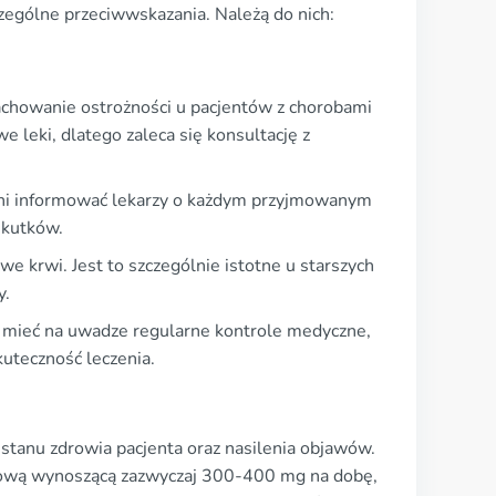
ególne przeciwwskazania. Należą do nich:
 zachowanie ostrożności u pacjentów z chorobami
e leki, dlatego zaleca się konsultację z
winni informować lekarzy o każdym przyjmowanym
skutków.
e krwi. Jest to szczególnie istotne u starszych
y.
i mieć na uwadze regularne kontrole medyczne,
kuteczność leczenia.
 stanu zdrowia pacjenta oraz nasilenia objawów.
tkową wynoszącą zazwyczaj 300-400 mg na dobę,