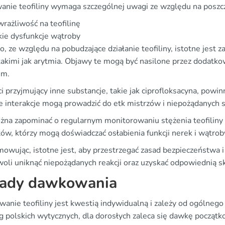
anie teofiliny wymaga szczególnej uwagi ze względu na poszcz
rażliwość na teofilinę
kie dysfunkcje wątroby
, ze względu na pobudzające działanie teofiliny, istotne jest
takimi jak arytmia. Objawy te mogą być nasilone przez dodatkow
em.
ci przyjmujący inne substancje, takie jak ciprofloksacyna, po
Te interakcje mogą prowadzić do etk mistrzów i niepożądanych 
żna zapominać o regularnym monitorowaniu stężenia teofiliny w
ów, którzy mogą doświadczać osłabienia funkcji nerek i wątrob
owując, istotne jest, aby przestrzegać zasad bezpieczeństwa 
woli uniknąć niepożądanych reakcji oraz uzyskać odpowiednią s
ady dawkowania
anie teofiliny jest kwestią indywidualną i zależy od ogólnego
 polskich wytycznych, dla dorosłych zaleca się dawkę począ