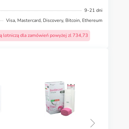
9-21 dni
Visa, Mastercard, Discovery, Bitcoin, Ethereum
 lotniczą dla zamówień powyżej zl 734,73
Ventolin Inhaler
B
KUP TERAZ