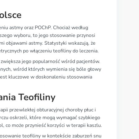
olsce
zeniu astmy oraz POChP. Chociaż według
wszego wyboru, to jego stosowanie przynosi
mi objawami astmy. Statystyki wskazują, że
cznych po włączeniu teofiliny do leczenia.
o zwiększa jego popularność wśród pacjentów.
danych, wśród których wymienia się bóle głowy
jest kluczowe w doskonaleniu stosowania
nia Teofiliny
apii przewlekłej obturacyjnej choroby płuc i
rczu oskrzeli, które mogą wymagać szybkiego
ol, co może przynieść korzyści w terapii kaszlu.
osowanie teofiliny w kontekście zaburzeń snu