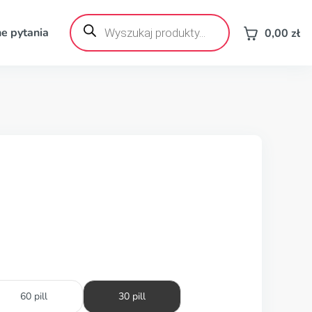
Wyszukiwarka
produktów
e pytania
0,00
zł
60 pill
30 pill