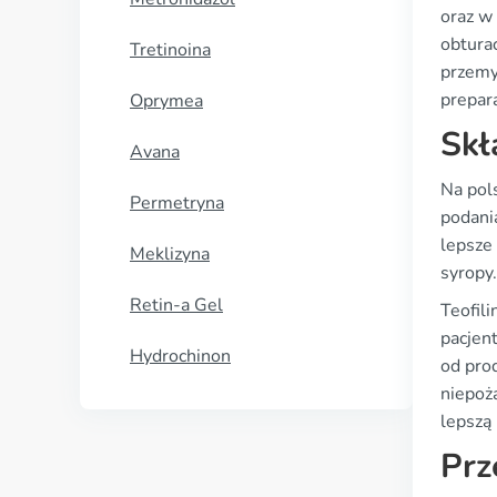
oraz w
obturac
Tretinoina
przemy
prepar
Oprymea
Skł
Avana
Na pol
Permetryna
podania
lepsze
Meklizyna
syropy.
Retin-a Gel
Teofili
pacjen
Hydrochinon
od pro
niepoż
lepszą
Prz