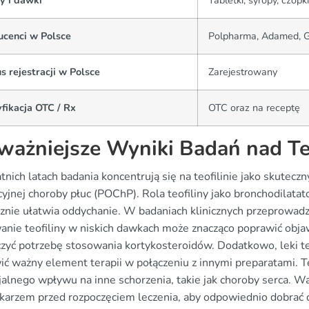
y i dawki
Tabletki, syropy, czopki
ucenci w Polsce
Polpharma, Adamed, 
s rejestracji w Polsce
Zarejestrowany
fikacja OTC / Rx
OTC oraz na receptę
ważniejsze Wyniki Badań nad Te
nich latach badania koncentrują się na teofilinie jako skutecz
cyjnej choroby płuc (POChP). Rola teofiliny jako bronchodilata
cznie ułatwia oddychanie. W badaniach klinicznych przeprowa
anie teofiliny w niskich dawkach może znacząco poprawić obja
czyć potrzebę stosowania kortykosteroidów. Dodatkowo, leki te
ć ważny element terapii w połączeniu z innymi preparatami. Teo
jalnego wpływu na inne schorzenia, takie jak choroby serca. W
lekarzem przed rozpoczęciem leczenia, aby odpowiednio dobra