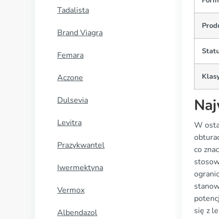
Form
Tadalista
Prod
Brand Viagra
Statu
Femara
Klasy
Aczone
Dulsevia
Naj
Levitra
W ostat
obtura
Prazykwantel
co zna
stosow
Iwermektyna
ograni
stanowi
Vermox
potenc
się z 
Albendazol