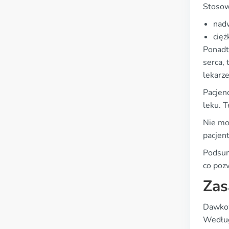
Stosow
nadw
cięż
Ponadto
serca, 
lekarz
Pacjen
leku. 
Nie mo
pacjent
Podsum
co poz
Zas
Dawkow
Według