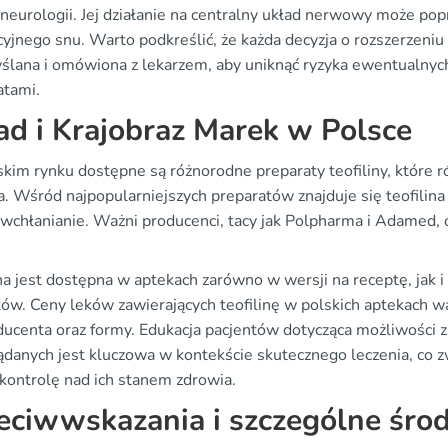
 neurologii. Jej działanie na centralny układ nerwowy może po
yjnego snu. Warto podkreślić, że każda decyzja o rozszerzeniu
ślana i omówiona z lekarzem, aby uniknąć ryzyka ewentualnych
atami.
ad i Krajobraz Marek w Polsce
skim rynku dostępne są różnorodne preparaty teofiliny, które 
. Wśród najpopularniejszych preparatów znajduje się teofilina 
 wchłanianie. Ważni producenci, tacy jak Polpharma i Adamed, o
na jest dostępna w aptekach zarówno w wersji na receptę, jak i
tów. Ceny leków zawierających teofilinę w polskich aptekach wa
ducenta oraz formy. Edukacja pacjentów dotycząca możliwości za
ądanych jest kluczowa w kontekście skutecznego leczenia, co 
 kontrolę nad ich stanem zdrowia.
eciwwskazania i szczególne środ