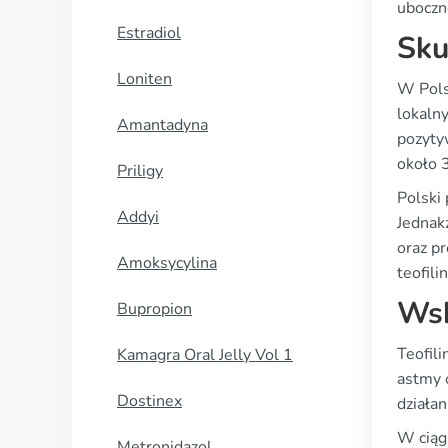
uboczn
Estradiol
Sku
Loniten
W Pols
lokaln
Amantadyna
pozyty
około 
Priligy
Polski
Addyi
Jednak
oraz p
Amoksycylina
teofili
Wsk
Bupropion
Teofili
Kamagra Oral Jelly Vol 1
astmy 
Dostinex
działan
W ciąg
Metronidazol