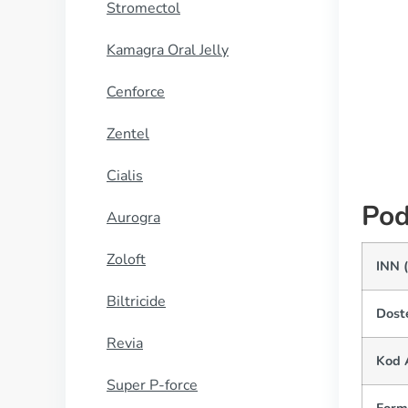
Stromectol
Proair Inhaler
Kamagra Oral Jelly
KUP TERAZ
Cenforce
Zentel
Cialis
Pod
Aurogra
Zoloft
INN 
Biltricide
Dost
Revia
Kod 
Super P-force