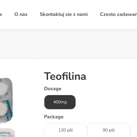
e
O nas
Skontaktuj sie z nami
Czesto zadawan
Teofilina
Dosage
400mg
Package
120 pill
90 pill