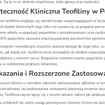
e. Są to m.in. drżenie mięśniowe, bóle głowy oraz nudności.
teczność Kliniczna Teofiliny w P
ce teofilina znajduje się wśród terapii wspomagających w lec
ych badań klinicznych tego leku nie uważa się za preparat pier
wne efekty w populacji pacjentów z umiarkowanymi oraz ciężki
30% pacjentów zauważa znaczną poprawę parametrów spirometry
 program refundacyjny znacznie ułatwia dostęp do tego leku, c
że, jak każdy lek, teofilina może prowadzić do działań niepożą
roblemy z rytmem serca. Regularne monitorowanie pacjentów 
ny w codziennej praktyce lekarskiej.
azania i Rozszerzone Zastosowa
na jest lekiem o szerokim zakresie zastosowania, głównie w ter
oskrzelowej. Jej podstawowe wskazania obejmują leczenie sku
ia. Teofilina często łączy się z innymi lekami, takimi jak ambrox
u ostatnich lat wiele uwagi poświęcono również strona na zast