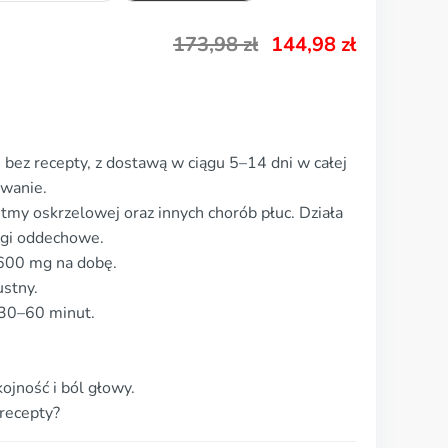
173,98
zł
144,98
zł
 bez recepty, z dostawą w ciągu 5–14 dni w całej
owanie.
stmy oskrzelowej oraz innych chorób płuc. Działa
rogi oddechowe.
600 mg na dobę.
ustny.
 30–60 minut.
ojność i ból głowy.
 recepty?