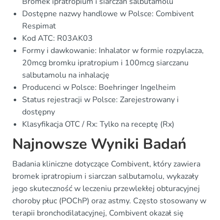
Bromek ipratropium i siarczan salbutamolu
Dostępne nazwy handlowe w Polsce: Combivent
Respimat
Kod ATC: R03AK03
Formy i dawkowanie: Inhalator w formie rozpylacza,
20mcg bromku ipratropium i 100mcg siarczanu
salbutamolu na inhalację
Producenci w Polsce: Boehringer Ingelheim
Status rejestracji w Polsce: Zarejestrowany i
dostępny
Klasyfikacja OTC / Rx: Tylko na receptę (Rx)
Najnowsze Wyniki Badań
Badania kliniczne dotyczące Combivent, który zawiera
bromek ipratropium i siarczan salbutamolu, wykazały
jego skuteczność w leczeniu przewlekłej obturacyjnej
choroby płuc (POChP) oraz astmy. Często stosowany w
terapii bronchodilatacyjnej, Combivent okazał się