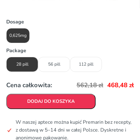
Dosage
0,625mg
Package
28 pill
56 pill
112 pill
Cena całkowita:
562,18
zł
468,48
zł
DODAJ DO KOSZYKA
W naszej aptece można kupić Premarin bez recepty,
z dostawą w 5–14 dni w całej Polsce. Dyskretne i
anonimowe pakowanie.