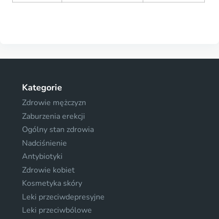
Kategorie
Zdrowie mężczyzn
Zaburzenia erekcji
Ogólny stan zdrowia
Nadciśnienie
Antybiotyki
Zdrowie kobiet
Kosmetyka skóry
Leki przeciwdepresyjne
Leki przeciwbólowe