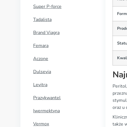
Super P-force
Form
Tadalista
Prod
Brand Viagra
Statu
Femara
Kwal
Aczone
Dulsevia
Naj
Levitra
Perito
przezna
Prazykwantel
stymul
oraz u 
Iwermektyna
Klinicz
Vermox
także 