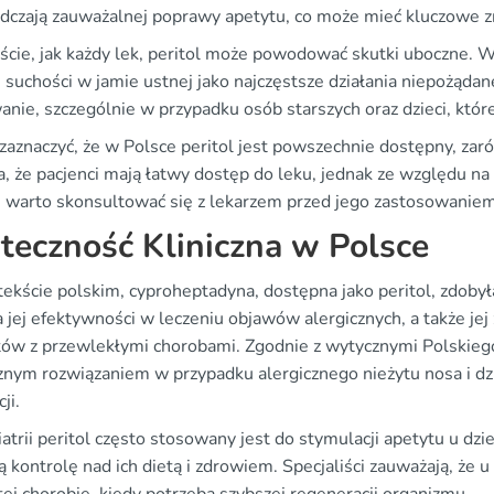
dczają zauważalnej poprawy apetytu, co może mieć kluczowe zna
ście, jak każdy lek, peritol może powodować skutki uboczne.
 suchości w jamie ustnej jako najczęstsze działania niepożąda
anie, szczególnie w przypadku osób starszych oraz dzieci, któr
aznaczyć, że w Polsce peritol jest powszechnie dostępny, zaró
, że pacjenci mają łatwy dostęp do leku, jednak ze względu na
 warto skonsultować się z lekarzem przed jego zastosowaniem
teczność Kliniczna w Polsce
kście polskim, cyproheptadyna, dostępna jako peritol, zdobyła
 jej efektywności w leczeniu objawów alergicznych, a także je
tów z przewlekłymi chorobami. Zgodnie z wytycznymi Polskiego
znym rozwiązaniem w przypadku alergicznego nieżytu nosa i dzia
ji.
atrii peritol często stosowany jest do stymulacji apetytu u d
 kontrolę nad ich dietą i zdrowiem. Specjaliści zauważają, że u 