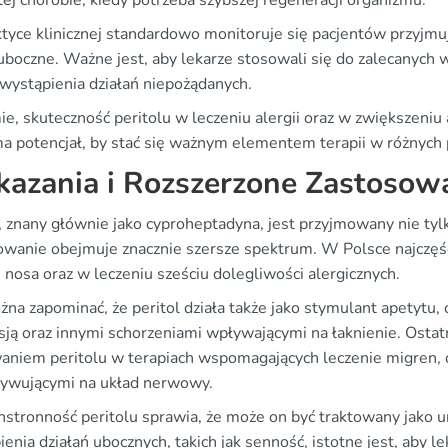
ej chorobie, kiedy potrzeba szybszej regeneracji organizmu.
tyce klinicznej standardowo monitoruje się pacjentów przyjmu
 uboczne. Ważne jest, aby lekarze stosowali się do zalecanych
 wystąpienia działań niepożądanych.
, skuteczność peritolu w leczeniu alergii oraz w zwiększeniu 
ma potencjał, by stać się ważnym elementem terapii w różnych
azania i Rozszerzone Zastosow
, znany głównie jako cyproheptadyna, jest przyjmowany nie tyl
owanie obejmuje znacznie szersze spektrum. W Polsce najczęśc
 nosa oraz w leczeniu sześciu dolegliwości alergicznych.
żna zapominać, że peritol działa także jako stymulant apetytu,
sją oraz innymi schorzeniami wpływającymi na łaknienie. Ostat
aniem peritolu w terapiach wspomagających leczenie migren, c
ływującymi na układ nerwowy.
stronność peritolu sprawia, że może on być traktowany jako un
enia działań ubocznych, takich jak senność, istotne jest, aby 