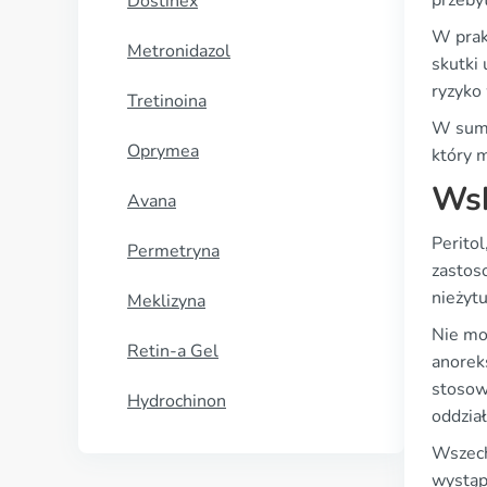
przebyt
Dostinex
W prak
Metronidazol
skutki
ryzyko
Tretinoina
W sumie
Oprymea
który 
Wsk
Avana
Peritol
Permetryna
zastos
nieżytu
Meklizyna
Nie mo
Retin-a Gel
anorek
stosow
Hydrochinon
oddzia
Wszech
wystąpi