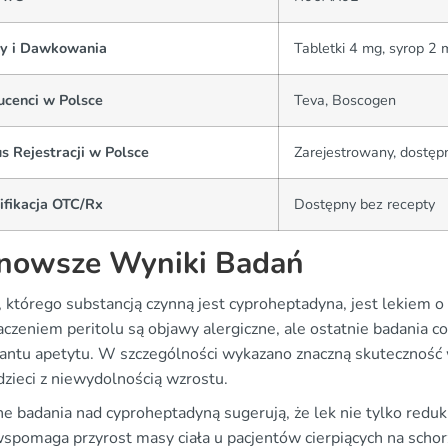
y i Dawkowania
Tabletki 4 mg, syrop 2 
ucenci w Polsce
Teva, Boscogen
s Rejestracji w Polsce
Zarejestrowany, dostęp
ifikacja OTC/Rx
Dostępny bez recepty
nowsze Wyniki Badań
l, którego substancją czynną jest cyproheptadyna, jest lekiem
czeniem peritolu są objawy alergiczne, ale ostatnie badania co
antu apetytu. W szczególności wykazano znaczną skuteczność w
dzieci z niewydolnością wzrostu.
ne badania nad cyproheptadyną sugerują, że lek nie tylko redukuj
wspomaga przyrost masy ciała u pacjentów cierpiących na schorz