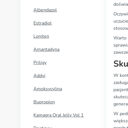
doświa
Albendazol
Oczywi
uczucie
Estradiol
stosow
Loniten
Warto z
sprawia
Amantadyna
zawsze
Sku
Priligy
W konte
Addyi
zasługa
Amoksycylina
pacjen
skutec
Bupropion
generac
W pedi
Kamagra Oral Jelly Vol 1
większą