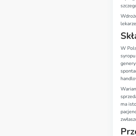
szczegó
Wdroże
lekarz
Skł
W Pols
syropu
genery
sponta
handlo
Wariant
sprzed
ma ist
pacjen
zwłaszc
Prz