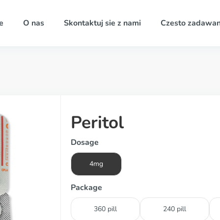
e
O nas
Skontaktuj sie z nami
Czesto zadawan
Peritol
Dosage
4mg
Package
360 pill
240 pill