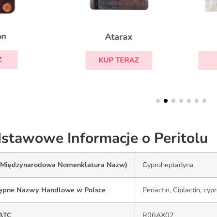
Atarax
Diphergan
KUP TERAZ
KUP TERAZ
stawowe Informacje o Peritolu
(Międzynarodowa Nomenklatura Nazw)
Cyproheptadyna
ępne Nazwy Handlowe w Polsce
Periactin, Ciplactin, cy
ATC
R06AX02