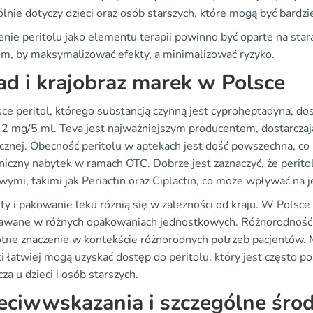
lnie dotyczy dzieci oraz osób starszych, które mogą być bardzie
nie peritolu jako elementu terapii powinno być oparte na stara
em, by maksymalizować efekty, a minimalizować ryzyko.
ad i krajobraz marek w Polsce
ce peritol, którego substancją czynną jest cyproheptadyna, do
 2 mg/5 ml. Teva jest najważniejszym producentem, dostarczają
cznej. Obecność peritolu w aptekach jest dość powszechna, co 
niczny nabytek w ramach OTC. Dobrze jest zaznaczyć, że perit
wymi, takimi jak Periactin oraz Ciplactin, co może wpływać n
y i pakowanie leku różnią się w zależności od kraju. W Polsce 
awane w różnych opakowaniach jednostkowych. Różnorodność f
otne znaczenie w kontekście różnorodnych potrzeb pacjentów. 
ci łatwiej mogą uzyskać dostęp do peritolu, który jest często
za u dzieci i osób starszych.
eciwwskazania i szczególne środ