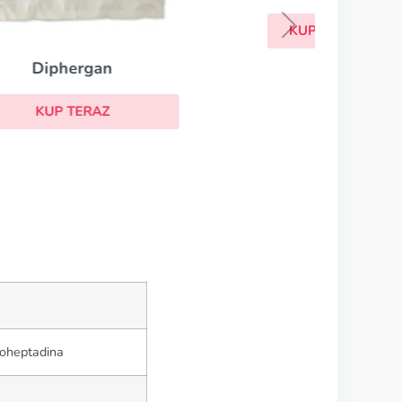
KUP TERAZ
proheptadina