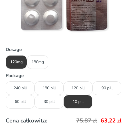
Dosage
120mg
180mg
Package
240 pill
180 pill
120 pill
90 pill
60 pill
30 pill
10 pill
Cena całkowita:
75,87
zł
63,22
zł