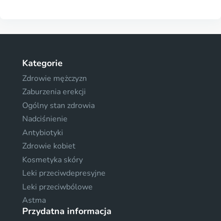
Kategorie
Zdrowie mężczyzn
Zaburzenia erekcji
Ogólny stan zdrowia
Nadciśnienie
Antybiotyki
Zdrowie kobiet
Kosmetyka skóry
Leki przeciwdepresyjne
Leki przeciwbólowe
Astma
Przydatna informacja