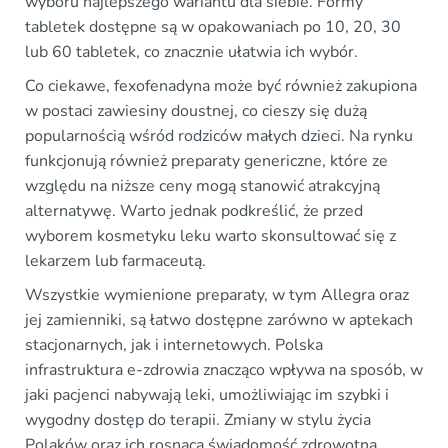
wyboru najlepszego wariantu dla siebie. Formy
tabletek dostępne są w opakowaniach po 10, 20, 30
lub 60 tabletek, co znacznie ułatwia ich wybór.
Co ciekawe, fexofenadyna może być również zakupiona
w postaci zawiesiny doustnej, co cieszy się dużą
popularnością wśród rodziców małych dzieci. Na rynku
funkcjonują również preparaty genericzne, które ze
względu na niższe ceny mogą stanowić atrakcyjną
alternatywę. Warto jednak podkreślić, że przed
wyborem kosmetyku leku warto skonsultować się z
lekarzem lub farmaceutą.
Wszystkie wymienione preparaty, w tym Allegra oraz
jej zamienniki, są łatwo dostępne zarówno w aptekach
stacjonarnych, jak i internetowych. Polska
infrastruktura e-zdrowia znacząco wpływa na sposób, w
jaki pacjenci nabywają leki, umożliwiając im szybki i
wygodny dostęp do terapii. Zmiany w stylu życia
Polaków oraz ich rosnąca świadomość zdrowotna