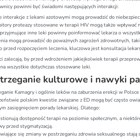
wnicy powinni być świadomi następujących interakcji:
e interakcje z lekami azotowymi mogą prowadzić do niebezpiec
bitory proteazy stosowane w terapii HIV mogą także wpływać na
przyjmujące inne leki powinny poinformować lekarza o wszyst
enia mogą prowadzić do poważnych zagrożeń zdrowotnych, takic
 przed rozpoczęciem leczenia, kluczowa jest konsultacja lekar
ci zalecają, by przed wdrożeniem jakiejkolwiek terapii przepr
na wszystkie dotychczas stosowane leki.
trzeganie kulturowe i nawyki p
eganie Kamagry i ogólnie leków na zaburzenia erekcji w Polsce
zeństwie polskim kwestie związane z ED mogą być często owia
ym zasięgnięciem porady lekarskiej. Dlatego:
tionują dostępność terapii na poziomie społecznym, a niektór
y przed stygmatyzacją.
wiające się zmiany w postrzeganiu zdrowia seksualnego stają s