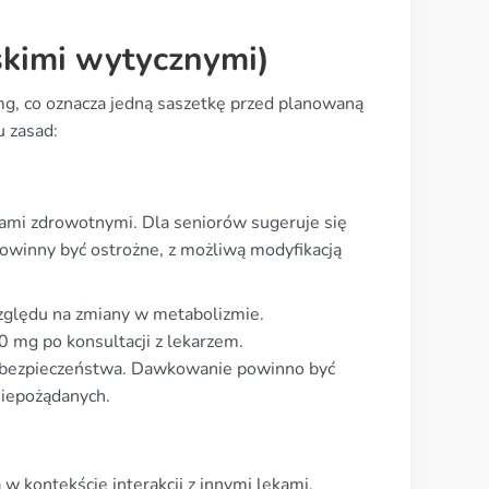
skimi wytycznymi)
, co oznacza jedną saszetkę przed planowaną
u zasad:
ami zdrowotnymi. Dla seniorów sugeruje się
powinny być ostrożne, z możliwą modyfikacją
ględu na zmiany w metabolizmie.
 mg po konsultacji z lekarzem.
a bezpieczeństwa. Dawkowanie powinno być
niepożądanych.
 kontekście interakcji z innymi lekami.