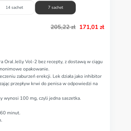
14 sachet
7 sachet
205,22
zł
171,01
zł
 Oral Jelly Vol-2 bez recepty, z dostawą w ciągu
i anonimowe opakowanie.
czeniu zaburzeń erekcji. Lek działa jako inhibitor
szając przepływ krwi do penisa w odpowiedzi na
 wynosi 100 mg, czyli jedna saszetka.
–60 minut.
n.