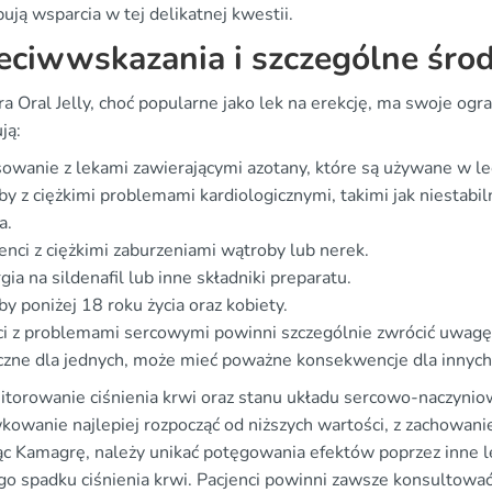
ują wsparcia w tej delikatnej kwestii.
eciwwskazania i szczególne środ
a Oral Jelly, choć popularne jako lek na erekcję, ma swoje ogr
ją:
owanie z lekami zawierającymi azotany, które są używane w le
y z ciężkimi problemami kardiologicznymi, takimi jak niestab
a.
enci z ciężkimi zaburzeniami wątroby lub nerek.
gia na sildenafil lub inne składniki preparatu.
y poniżej 18 roku życia oraz kobiety.
ci z problemami sercowymi powinni szczególnie zwrócić uwagę
czne dla jednych, może mieć poważne konsekwencje dla innych. 
torowanie ciśnienia krwi oraz stanu układu sercowo-naczynio
owanie najlepiej rozpocząć od niższych wartości, z zachowani
ąc Kamagrę, należy unikać potęgowania efektów poprzez inne l
go spadku ciśnienia krwi. Pacjenci powinni zawsze konsultować