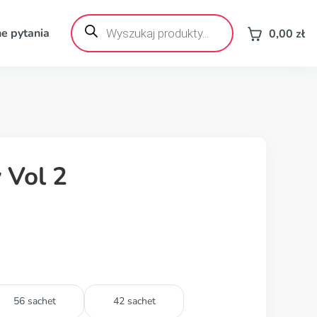
Wyszukiwarka
produktów
e pytania
0,00
zł
 Vol 2
56 sachet
42 sachet