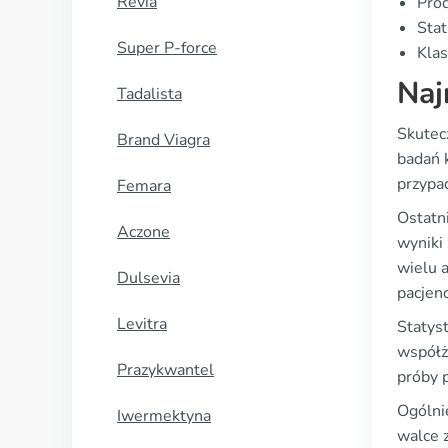
Revia
Prod
Stat
Super P-force
Klas
Naj
Tadalista
Skutecz
Brand Viagra
badań 
przypa
Femara
Ostatn
Aczone
wyniki 
wielu 
Dulsevia
pacjenc
Levitra
Statys
współż
Prazykwantel
próby p
Ogólni
Iwermektyna
walce z