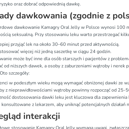
 ryzyko oraz dobrać odpowiednią dawkę.
ady dawkowania (zgodnie z pol
rdowe dawkowanie Kamagry Oral Jelly w Polsce wynosi 100 mg
ością seksualną. Przy stosowaniu leku warto przestrzegać kilk
epiej przyjąć lek na około 30–60 minut przed aktywnością.
stosować więcej niż jedną saszetkę w ciągu 24 godzin.
anie może być inne dla osób starszych i pacjentów z problem
ać od niższych dawek, a osoby z zaburzeniami wątroby i nerek 
 Oto szczegóły:
jenci w podeszłym wieku mogą wymagać obniżonej dawki ze wz
y z nieprawidłowościami wątroby powinny rozpocząć od 25-50
zność dostosowania dawki leku jest kluczowa dla zapewnieni
 konsultowane z lekarzem, aby uniknąć potencjalnych działań 
egląd interakcji
łowe stosowanie Kamagry Oral Jelly wymaga uwagi, zwłaszcza w