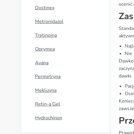
ocenić
Dostinex
Zas
Metronidazol
Standa
Tretinoina
aktywn
Najl
Oprymea
Nie 
Dawkow
Avana
zaczyn
dawki.
Permetryna
Pac
Meklizyna
Osob
Koniec
Retin-a Gel
zawsze
Hydrochinon
Prz
Prawid