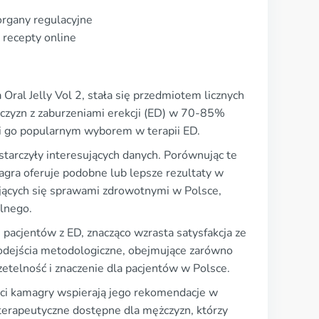
organy regulacyjne
 recepty online
 Oral Jelly Vol 2, stała się przedmiotem licznych
ężczyzn z zaburzeniami erekcji (ED) w 70-85%
ni go popularnym wyborem w terapii ED.
tarczyły interesujących danych. Porównując te
magra oferuje podobne lub lepsze rezultaty w
ujących się sprawami zdrowotnymi w Polsce,
alnego.
 pacjentów z ED, znacząco wzrasta satysfakcja ze
podejścia metodologiczne, obejmujące zarówno
zetelność i znaczenie dla pacjentów w Polsce.
ości kamagry wspierają jego rekomendacje w
i terapeutyczne dostępne dla mężczyzn, którzy