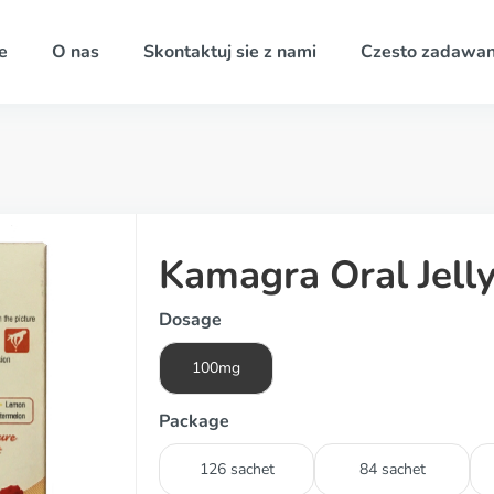
e
O nas
Skontaktuj sie z nami
Czesto zadawan
Kamagra Oral Jelly
Dosage
100mg
Package
126 sachet
84 sachet