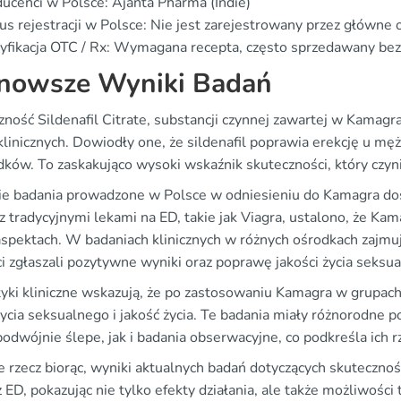
ucenci w Polsce: Ajanta Pharma (Indie)
us rejestracji w Polsce: Nie jest zarejestrowany przez główne 
yfikacja OTC / Rx: Wymagana recepta, często sprzedawany bez
nowsze Wyniki Badań
ność Sildenafil Citrate, substancji czynnej zawartej w Kamagra
klinicznych. Dowiodły one, że sildenafil poprawia erekcję u m
dków. To zaskakująco wysoki wskaźnik skuteczności, który czy
ie badania prowadzone w Polsce w odniesieniu do Kamagra dos
z tradycyjnymi lekami na ED, takie jak Viagra, ustalono, że Ka
aspektach. W badaniach klinicznych w różnych ośrodkach zajm
i zgłaszali pozytywne wyniki oraz poprawę jakości życia seksu
tyki kliniczne wskazują, że po zastosowaniu Kamagra w grupach
ycia seksualnego i jakość życia. Te badania miały różnorodne 
odwójnie ślepe, jak i badania obserwacyjne, co podkreśla ich r
e rzecz biorąc, wyniki aktualnych badań dotyczących skuteczn
 ED, pokazując nie tylko efekty działania, ale także możliwośc