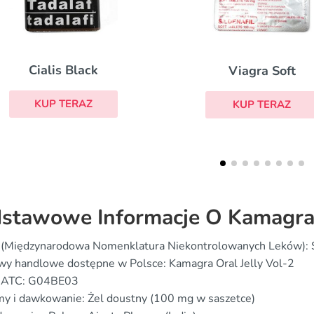
Viagra Soft
Eriacta
KUP TERAZ
KUP TERAZ
stawowe Informacje O Kamagra O
(Międzynarodowa Nomenklatura Niekontrolowanych Leków): Sil
wy handlowe dostępne w Polsce: Kamagra Oral Jelly Vol-2
 ATC: G04BE03
y i dawkowanie: Żel doustny (100 mg w saszetce)