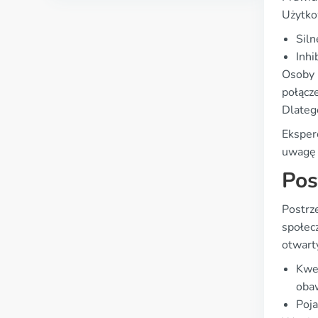
Użytko
Siln
Inhi
Osoby 
połącz
Dlatego
Eksper
uwagę 
Pos
Postrz
społec
otwart
Kwes
obaw
Poja