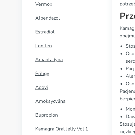
potrzeb
Vermox
Prz
Albendazol
Kamagr
Estradiol
obejmu
Loniten
Stos
Osob
Amantadyna
serc
Pacj
Priligy
Aler
Osob
Addyi
Pacjen
bezpie
Amoksycylina
Moni
Bupropion
Dawk
Stosuj
Kamagra Oral Jelly Vol 1
ciężkie