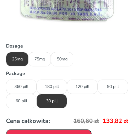
Dosage
25mg
75mg
50mg
Package
360 pill
180 pill
120 pill
90 pill
60 pill
30 pill
Cena całkowita:
160,60
zł
133,82
zł