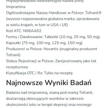
Międzynarodowa Niekleencyjna Nazwa (INN):
Imipramina
Ogólnodostępne Nazwy Handlowe w Polsce: Tofranil®
(wysoce rozpoznawalna globalna marka, sprzedawana
w wielu krajach, w tym w USA i UE)
Kod ATC: N06AA02
Formy i Dawkowanie: Tabletki (10 mg, 25 mg, 50 mg),
Kapsułki (75 mg, 100 mg, 125 mg, 150 mg)
Producenci w Polsce: Novartis (oryginalny producent
Tofranil)
Status Rejestracji w Polsce: Zarejestrowany jako lek
recepturowy
Klasyfikacja OTC / Rx: Tylko na receptę
Najnowsze Wyniki Badań
Badania nad imipraminą, znaną pod marką Tofranil,
dostarczają obiecujących wyników w zakresie
skuteczności leku w terapii depresji oraz nocnego