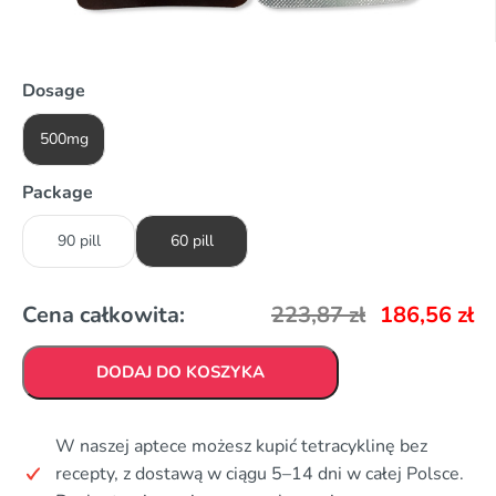
Dosage
500mg
Package
90 pill
60 pill
Cena całkowita:
223,87
zł
186,56
zł
DODAJ DO KOSZYKA
W naszej aptece możesz kupić tetracyklinę bez
recepty, z dostawą w ciągu 5–14 dni w całej Polsce.