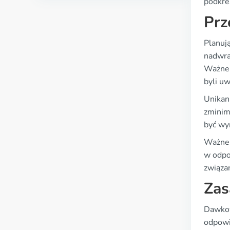
podkre
Prz
Planuj
nadwra
Ważne 
byli u
Unikan
zminim
być wy
Ważne 
w odpo
związan
Zas
Dawkow
odpowi