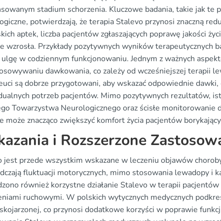
sowanym stadium schorzenia. Kluczowe badania, takie jak te
ogiczne, potwierdzają, że terapia Stalevo przynosi znaczną 
skich aptek, liczba pacjentów zgłaszających poprawę jakości ż
ie wzrosła. Przykłady pozytywnych wyników terapeutycznych b
i ulgę w codziennym funkcjonowaniu. Jednym z ważnych aspektó
osowywaniu dawkowania, co zależy od wcześniejszej terapii lew
euci są dobrze przygotowani, aby wskazać odpowiednie dawki,
dualnych potrzeb pacjentów. Mimo pozytywnych rezultatów, ist
ego Towarzystwa Neurologicznego oraz ścisłe monitorowani
ie może znacząco zwiększyć komfort życia pacjentów borykającyc
azania i Rozszerzone Zastosow
o jest przede wszystkim wskazane w leczeniu objawów choroby
dczają fluktuacji motorycznych, mimo stosowania lewadopy i 
dzono również korzystne działanie Stalevo w terapii pacjentów
eniami ruchowymi. W polskich wytycznych medycznych podkreśl
i skojarzonej, co przynosi dodatkowe korzyści w poprawie funkc