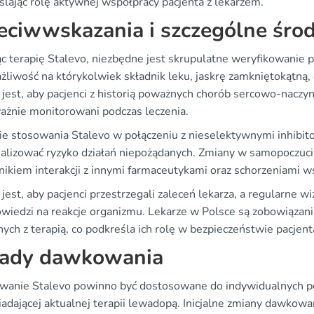
ślając rolę aktywnej współpracy pacjenta z lekarzem.
eciwwskazania i szczególne środ
ąc terapię Stalevo, niezbędne jest skrupulatne weryfikowanie 
żliwość na którykolwiek składnik leku, jaskrę zamkniętokątną,
jest, aby pacjenci z historią poważnych chorób sercowo-naczy
ważnie monitorowani podczas leczenia.
ie stosowania Stalevo w połączeniu z nieselektywnymi inhibi
alizować ryzyko działań niepożądanych. Zmiany w samopoczuc
nikiem interakcji z innymi farmaceutykami oraz schorzeniami ws
jest, aby pacjenci przestrzegali zaleceń lekarza, a regularne 
wiedzi na reakcje organizmu. Lekarze w Polsce są zobowiązan
ych z terapią, co podkreśla ich rolę w bezpieczeństwie pacjent
ady dawkowania
anie Stalevo powinno być dostosowane do indywidualnych pot
adającej aktualnej terapii lewadopą. Inicjalne zmiany dawkowa