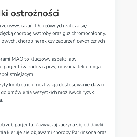
ki ostrożności
przeciwwskazań. Do głównych zalicza się
 ciężką chorobę wątroby oraz guz chromochłonny.
niowych, chorób nerek czy zaburzeń psychicznych
torami MAO to kluczowy aspekt, aby
iu pacjentów podczas przyjmowania leku mogą
półistniejącymi.
wizyty kontrolne umożliwiają dostosowanie dawki
i do omówienia wszystkich możliwych ryzyk
a.
rzeb pacjenta. Zazwyczaj zaczyna się od dawki
nia kieruje się objawami choroby Parkinsona oraz