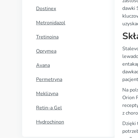
zastos
dawki 
Dostinex
kluczo
Metronidazol
uzyskać
Skł
Tretinoina
Stalev
Oprymea
lewado
entaka
Avana
dawkac
Permetryna
pacjent
Na pol
Meklizyna
Orion 
recept
Retin-a Gel
z chor
Hydrochinon
Dzięki 
potrze