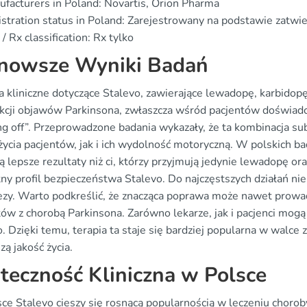
facturers in Poland: Novartis, Orion Pharma
stration status in Poland: Zarejestrowany na podstawie zatw
/ Rx classification: Rx tylko
nowsze Wyniki Badań
a kliniczne dotyczące Stalevo, zawierające lewadopę, karbidop
kcji objawów Parkinsona, zwłaszcza wśród pacjentów doświadcz
ng off”. Przeprowadzone badania wykazały, że ta kombinacja su
 życia pacjentów, jak i ich wydolność motoryczną. W polskich b
ą lepsze rezultaty niż ci, którzy przyjmują jedynie lewadopę o
tny profil bezpieczeństwa Stalevo. Do najczęstszych działań n
ezy. Warto podkreślić, że znacząca poprawa może nawet prowadz
tów z chorobą Parkinsona. Zarówno lekarze, jak i pacjenci mog
. Dzięki temu, terapia ta staje się bardziej popularna w walce
zą jakość życia.
teczność Kliniczna w Polsce
ce Stalevo cieszy się rosnącą popularnością w leczeniu chorob