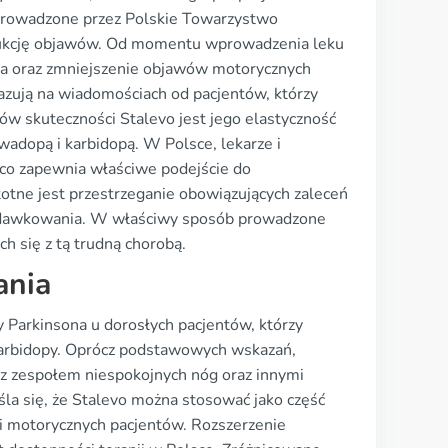
 prowadzone przez Polskie Towarzystwo
redukcję objawów. Od momentu wprowadzenia leku
ycia oraz zmniejszenie objawów motorycznych
azują na wiadomościach od pacjentów, którzy
w skuteczności Stalevo jest jego elastyczność
adopą i karbidopą. W Polsce, lekarze i
 co zapewnia właściwe podejście do
otne jest przestrzeganie obowiązujących zaleceń
e dawkowania. W właściwy sposób prowadzone
h się z tą trudną chorobą.
ania
 Parkinsona u dorosłych pacjentów, którzy
karbidopy. Oprócz podstawowych wskazań,
 z zespołem niespokojnych nóg oraz innymi
a się, że Stalevo można stosować jako część
ji motorycznych pacjentów. Rozszerzenie