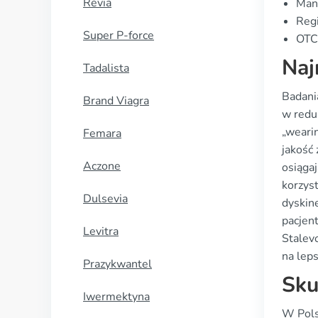
Revia
Manu
Regi
Super P-force
OTC 
Naj
Tadalista
Badani
Brand Viagra
w redu
„weari
Femara
jakość
Aczone
osiągaj
korzys
Dulsevia
dyskin
pacjen
Levitra
Stalevo
na leps
Prazykwantel
Sku
Iwermektyna
W Pols