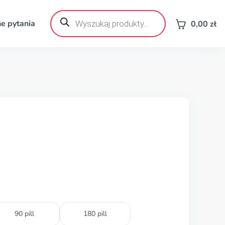
Wyszukiwarka
produktów
e pytania
0,00
zł
90 pill
180 pill