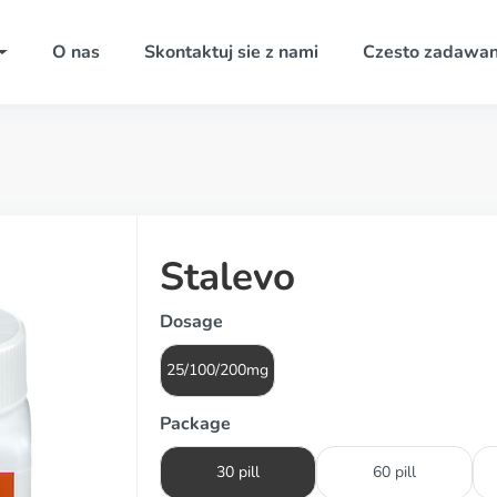
O nas
Skontaktuj sie z nami
Czesto zadawan
Stalevo
Dosage
25/100/200mg
Package
30 pill
60 pill