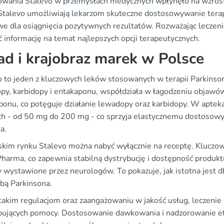
owania Stalevo w przemysłach medycznych wpłynęło na wzrost 
Stalevo umożliwiają lekarzom skuteczne dostosowywanie terapi
we dla osiągnięcia pozytywnych rezultatów. Rozważając leczeni
 informację na temat najlepszych opcji terapeutycznych.
ad i krajobraz marek w Polsce
o to jeden z kluczowych leków stosowanych w terapii Parkinsona
py, karbidopy i entakaponu, współdziała w łagodzeniu objawó
ponu, co potęguje działanie lewadopy oraz karbidopy. W aptek
h - od 50 mg do 200 mg - co sprzyja elastycznemu dostosowy
a.
skim rynku Stalevo można nabyć wyłącznie na receptę. Kluczow
Pharma, co zapewnia stabilną dystrybucję i dostępność produkt
y wystawione przez neurologów. To pokazuje, jak istotna jest d
obą Parkinsona.
takim regulacjom oraz zaangażowaniu w jakość usług, leczenie 
bujących pomocy. Dostosowanie dawkowania i nadzorowanie efe