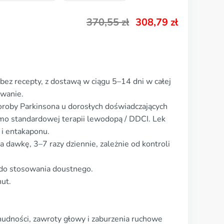
370,55
zł
308,79
zł
bez recepty, z dostawą w ciągu 5–14 dni w całej
owanie.
oroby Parkinsona u dorosłych doświadczających
o standardowej terapii lewodopą / DDCI. Lek
 i entakaponu.
 dawkę, 3–7 razy dziennie, zależnie od kontroli
 do stosowania doustnego.
ut.
nudności, zawroty głowy i zaburzenia ruchowe