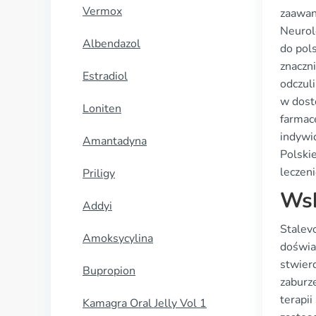
Vermox
zaawan
Neurol
Albendazol
do pol
znaczn
Estradiol
odczul
w dost
Loniten
farmac
indywi
Amantadyna
Polski
leczen
Priligy
Wsk
Addyi
Stalev
Amoksycylina
doświa
stwier
Bupropion
zaburz
terapi
Kamagra Oral Jelly Vol 1