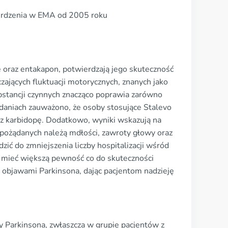
ierdzenia w EMA od 2005 roku
ę oraz entakapon, potwierdzają jego skuteczność
ających fluktuacji motorycznych, znanych jako
bstancji czynnych znacząco poprawia zarówno
adaniach zauważono, że osoby stosujące Stalevo
raz karbidopę. Dodatkowo, wyniki wskazują na
iepożądanych należą mdłości, zawroty głowy oraz
ić do zmniejszenia liczby hospitalizacji wśród
ą mieć większą pewność co do skuteczności
 z objawami Parkinsona, dając pacjentom nadzieję
y Parkinsona, zwłaszcza w grupie pacjentów z