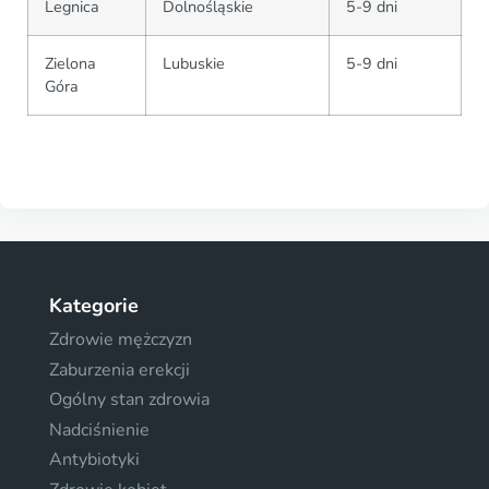
Legnica
Dolnośląskie
5-9 dni
Zielona
Lubuskie
5-9 dni
Góra
Kategorie
Zdrowie mężczyzn
Zaburzenia erekcji
Ogólny stan zdrowia
Nadciśnienie
Antybiotyki