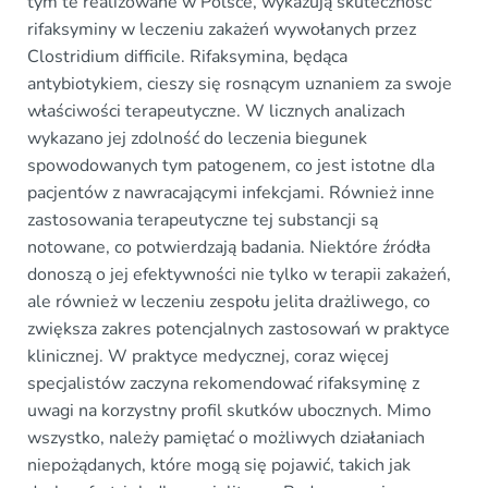
tym te realizowane w Polsce, wykazują skuteczność
rifaksyminy w leczeniu zakażeń wywołanych przez
Clostridium difficile. Rifaksymina, będąca
antybiotykiem, cieszy się rosnącym uznaniem za swoje
właściwości terapeutyczne. W licznych analizach
wykazano jej zdolność do leczenia biegunek
spowodowanych tym patogenem, co jest istotne dla
pacjentów z nawracającymi infekcjami. Również inne
zastosowania terapeutyczne tej substancji są
notowane, co potwierdzają badania. Niektóre źródła
donoszą o jej efektywności nie tylko w terapii zakażeń,
ale również w leczeniu zespołu jelita drażliwego, co
zwiększa zakres potencjalnych zastosowań w praktyce
klinicznej. W praktyce medycznej, coraz więcej
specjalistów zaczyna rekomendować rifaksyminę z
uwagi na korzystny profil skutków ubocznych. Mimo
wszystko, należy pamiętać o możliwych działaniach
niepożądanych, które mogą się pojawić, takich jak