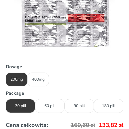
Dosage
200mg
400mg
Package
30 pill
60 pill
90 pill
180 pill
Cena całkowita:
160,60
zł
133,82
zł