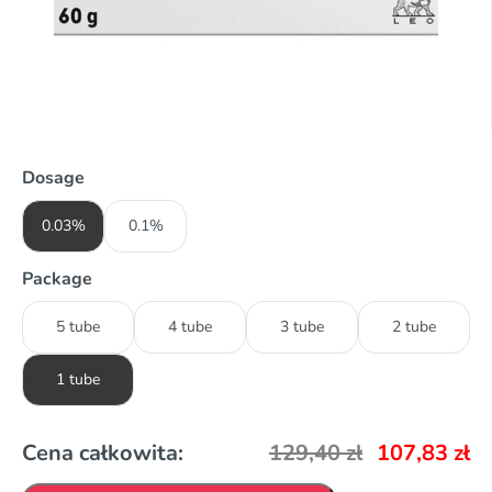
Dosage
0.03%
0.1%
Package
5 tube
4 tube
3 tube
2 tube
1 tube
Cena całkowita:
129,40
zł
107,83
zł