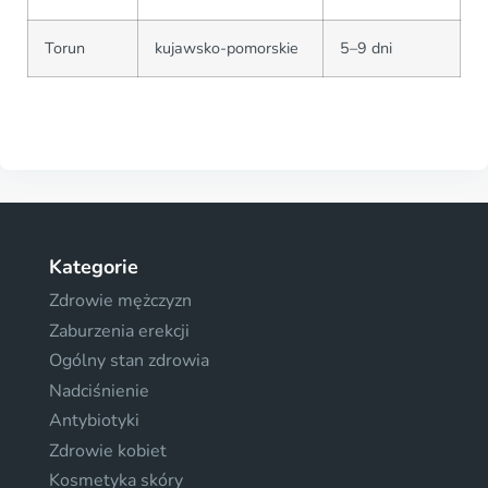
Torun
kujawsko-pomorskie
5–9 dni
Kategorie
Zdrowie mężczyzn
Zaburzenia erekcji
Ogólny stan zdrowia
Nadciśnienie
Antybiotyki
Zdrowie kobiet
Kosmetyka skóry