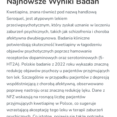
Najnowsze Wyniki Badań
Kwetiapina, znana również pod nazwą handlową
Seroquel, jest atypowym lekiem
przeciwpsychotycznym, który zyskał uznanie w leczeniu
zaburzeń psychicznych, takich jak schizofrenia i choroba
afektywna dwubiegunowa. Badania kliniczne
potwierdzają skuteczność kwetiapiny w łagodzeniu
objawów psychotycznych poprzez hamowanie
receptorów dopaminowych oraz serotoninowych (5-
HT2A). Polskie badanie z 2022 roku wykazało znaczną
redukcję objawów psychozy u pacjentów przyjmujących
ten lek. Szczególnie w przypadku pacjentów z depresją
współistniejącą z chorobą afektywną, obserwowano
poprawę nastroju oraz znaczną redukcję lęku. Dane z
NFZ wskazują na rosnącą liczbę pacjentów
przyjmujących kwetiapinę w Polsce, co sugeruje
wzrastającą akceptację tego leku w terapii zaburzeń
psychicznych. Co istotne, pojawia się także potrzeba