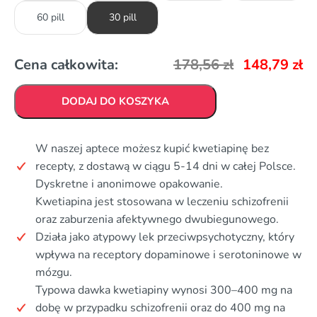
60 pill
30 pill
Cena całkowita:
178,56
zł
148,79
zł
DODAJ DO KOSZYKA
W naszej aptece możesz kupić kwetiapinę bez
recepty, z dostawą w ciągu 5-14 dni w całej Polsce.
Dyskretne i anonimowe opakowanie.
Kwetiapina jest stosowana w leczeniu schizofrenii
oraz zaburzenia afektywnego dwubiegunowego.
Działa jako atypowy lek przeciwpsychotyczny, który
wpływa na receptory dopaminowe i serotoninowe w
mózgu.
Typowa dawka kwetiapiny wynosi 300–400 mg na
dobę w przypadku schizofrenii oraz do 400 mg na