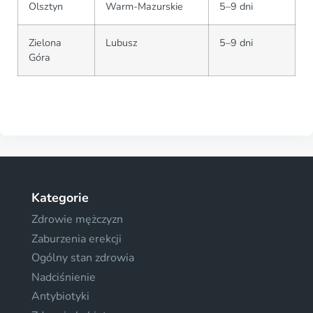
Olsztyn
Warm-Mazurskie
5–9 dni
Zielona
Lubusz
5–9 dni
Góra
Kategorie
Zdrowie mężczyzn
Zaburzenia erekcji
Ogólny stan zdrowia
Nadciśnienie
Antybiotyki