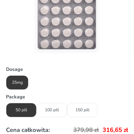
Dosage
25mg
Package
50 pill
100 pill
150 pill
Cena całkowita:
379,98
zł
316,65
zł