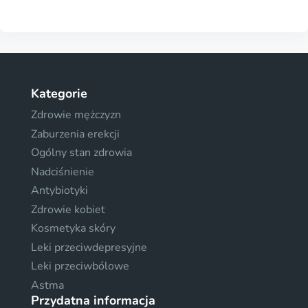
Kategorie
Zdrowie mężczyzn
Zaburzenia erekcji
Ogólny stan zdrowia
Nadciśnienie
Antybiotyki
Zdrowie kobiet
Kosmetyka skóry
Leki przeciwdepresyjne
Leki przeciwbólowe
Astma
Przydatna informacja