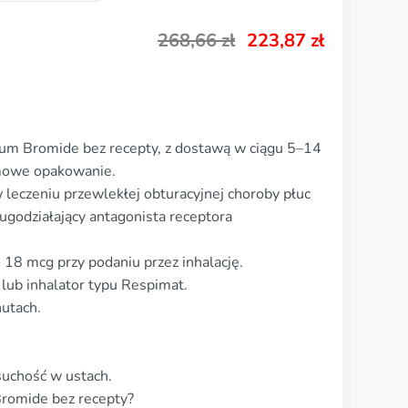
268,66
zł
223,87
zł
ium Bromide bez recepty, z dostawą w ciągu 5–14
imowe opakowanie.
leczeniu przewlekłej obturacyjnej choroby płuc
ługodziałający antagonista receptora
18 mcg przy podaniu przez inhalację.
 lub inhalator typu Respimat.
nutach.
suchość w ustach.
Bromide bez recepty?