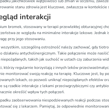
padku jakichkolwiek wątpliwości lub zmian w leczeniu, zawsze
rowanie stanu zdrowia jest kluczowe, zwłaszcza w kontekście s
egląd interakcji
pium bromek, stosowany w terapii przewlekłej obturacyjnej cho
czeństwa ze względu na minimalne interakcje lekowe. Jednak is
agę przy jego stosowaniu.
 wszystkim, szczególną ostrożność należy zachować, gdy tiotr
o działaniu antycholinergicznym. Takie połączenie może nasilić
 niepożądanych, takich jak suchość w ustach czy zaburzenia wid
i, którzy regularnie korzystają z innych leków przeciwastmaty
nie monitorować swoją reakcję na terapię. Kluczowe jest, by p
owanych lekach, co pozwoli uniknąć niepożądanych efektów ora
 są rzadkie interakcje z lekami przeciwgrzybiczymi czy antybi
nacznie określić wpływ tych połączeń.
padku zaobserwowania niespodziewanych reakcji podczas stoso
ktować się z lekarzem. Pamiętaj, że odpowiednie monitorowani