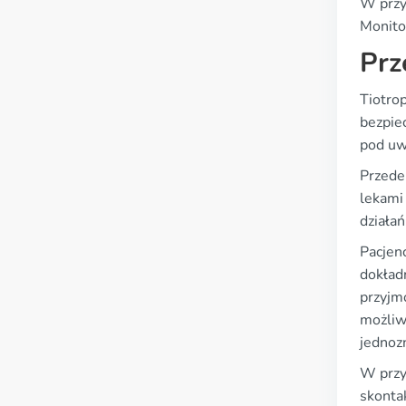
W przy
Monito
Prz
Tiotro
bezpie
pod uw
Przede
lekami 
działań
Pacjenc
dokład
przyjm
możliwe
jednoz
W przy
skonta