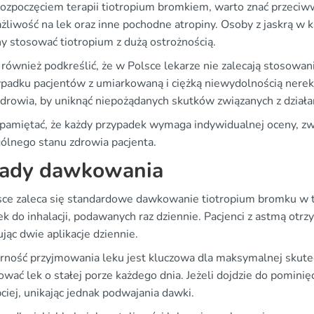
rozpoczęciem terapii tiotropium bromkiem, warto znać przeciww
żliwość na lek oraz inne pochodne atropiny. Osoby z jaskrą w 
y stosować tiotropium z dużą ostrożnością.
również podkreślić, że w Polsce lekarze nie zalecają stosowania
padku pacjentów z umiarkowaną i ciężką niewydolnością nerek
zdrowia, by uniknąć niepożądanych skutków związanych z dział
pamiętać, że każdy przypadek wymaga indywidualnej oceny, zw
gólnego stanu zdrowia pacjenta.
ady dawkowania
ce zaleca się standardowe dawkowanie tiotropium bromku w t
ek do inhalacji, podawanych raz dziennie. Pacjenci z astmą otr
jąc dwie aplikacje dziennie.
rność przyjmowania leku jest kluczowa dla maksymalnej skutecz
wać lek o stałej porze każdego dnia. Jeżeli dojdzie do pominięc
ciej, unikając jednak podwajania dawki.