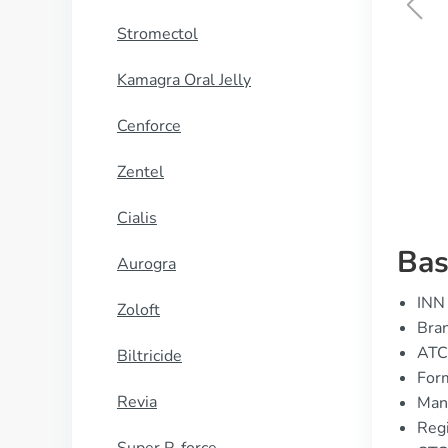
Stromectol
Betaserc
Kamagra Oral Jelly
KUP TERAZ
Cenforce
Zentel
Cialis
Bas
Aurogra
INN 
Zoloft
Bran
ATC
Biltricide
Form
Revia
Manu
Regi