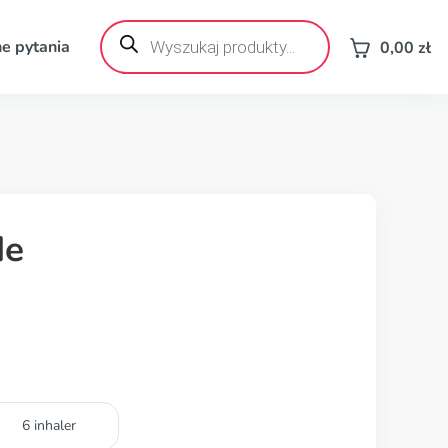
Wyszukiwarka
produktów
e pytania
0,00
zł
de
6 inhaler