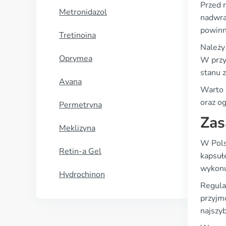
Przed 
Metronidazol
nadwra
powinn
Tretinoina
Należy 
Oprymea
W przy
stanu 
Avana
Warto 
oraz o
Permetryna
Zas
Meklizyna
W Pols
Retin-a Gel
kapsuł
wykonu
Hydrochinon
Regula
przyjmo
najszyb