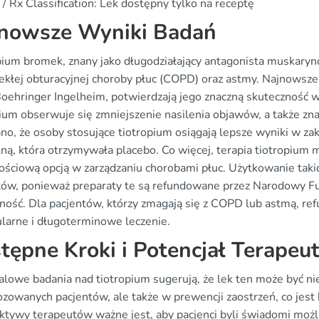
/ Rx Classification: Lek dostępny tylko na receptę
nowsze Wyniki Badań
pium bromek, znany jako długodziałający antagonista muskaryn
ekłej obturacyjnej choroby płuc (COPD) oraz astmy. Najnowsze
Boehringer Ingelheim, potwierdzają jego znaczną skuteczność w
ium obserwuje się zmniejszenie nasilenia objawów, a także zna
no, że osoby stosujące tiotropium osiągają lepsze wyniki w zak
lną, która otrzymywała placebo. Co więcej, terapia tiotropium
tościową opcją w zarządzaniu chorobami płuc. Użytkowanie tak
tów, ponieważ preparaty te są refundowane przez Narodowy Fu
ność. Dla pacjentów, którzy zmagają się z COPD lub astmą, ref
ularne i długoterminowe leczenie.
tępne Kroki i Potencjał Terapeu
alowe badania nad tiotropium sugerują, że lek ten może być nie
zowanych pacjentów, ale także w prewencji zaostrzeń, co jest 
ktywy terapeutów ważne jest, aby pacjenci byli świadomi możli