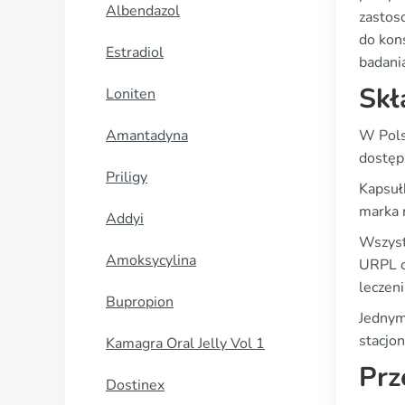
Albendazol
zastos
do kon
Estradiol
badani
Skł
Loniten
Amantadyna
W Pols
dostępn
Priligy
Kapsułk
marka n
Addyi
Wszyst
Amoksycylina
URPL o
leczen
Bupropion
Jednym
stacjon
Kamagra Oral Jelly Vol 1
Prz
Dostinex