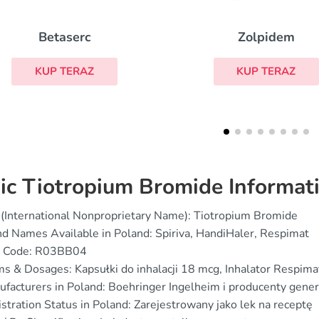
Zolpidem
Eldepryl
KUP TERAZ
KUP TERAZ
ic Tiotropium Bromide Informat
(International Nonproprietary Name): Tiotropium Bromide
d Names Available in Poland: Spiriva, HandiHaler, Respimat
 Code: R03BB04
s & Dosages: Kapsułki do inhalacji 18 mcg, Inhalator Respima
facturers in Poland: Boehringer Ingelheim i producenty gene
stration Status in Poland: Zarejestrowany jako lek na receptę