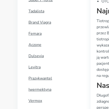
Super P-force
OTC 
Naj
Tadalista
Tiotro
Brand Viagra
przewl
przez 
Femara
tiotrop
Aczone
wykaza
kontro
Dulsevia
ją war
pacjen
Levitra
dostęp
na reg
Prazykwantel
Nas
Iwermektyna
Długof
Vermox
zdiagno
perspe