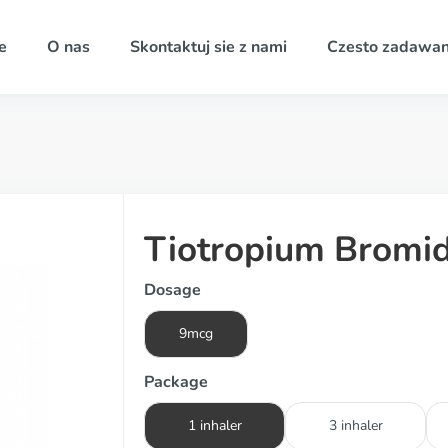
e
O nas
Skontaktuj sie z nami
Czesto zadawan
Tiotropium Bromi
Dosage
9mcg
Package
1 inhaler
3 inhaler