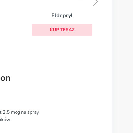
KUP TERAZ
ion
t 2,5 mcg na spray
rików