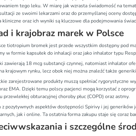
owaniem tego leku. W miarę jak wzrasta świadomość na temat 
sultacji ze swoimi lekarzami oraz do przemyślanej oceny dostę
a kliniczne oraz ich wyniki są kluczowe dla podejmowania świa
ad i krajobraz marek w Polsce
ce tiotropium bromek jest przede wszystkim dostępny pod mar
y w formie kapsułek do inhalacji oraz jako inhalator typu Resp
i zawierają 18 mcg substancji czynnej, natomiast inhalator ofe
a krajowym rynku, lecz obok niej można znaleźć także generiki,
kie zarejestrowane produkty muszą spełniać rygorystyczne wy
raz EMA. Dzięki temu polscy pacjenci mogą korzystać z oprogr
iu przewlekłej obturacyjnej choroby płuc (COPD) oraz astmy.
 z pozytywnych aspektów dostępności Spirivy i jej generików
arnych, jak i online. Ta ostatnia forma zakupu staje się coraz 
eciwwskazania i szczególne środ