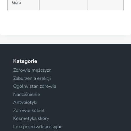
Góra
Kategorie
Zdrowie mężczyzn
Zaburzenia erekcji
Ogólny stan zdrowia
Nadciśnienie
Antybiotyki
Zdrowie kobiet
Kosmetyka skóry
Leki przeciwdepresyjne