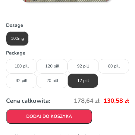
Dosage
100mg
Package
180 pill
120 pill
92 pill
60 pill
32 pill
20 pill
12 pill
Cena całkowita:
178,64
zł
130,58
zł
DODAJ DO KOSZYKA